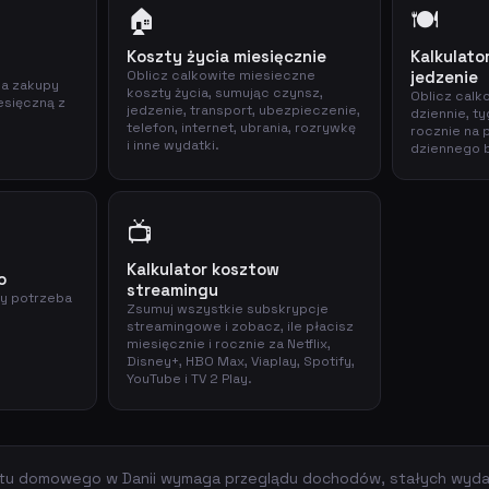
🏠
🍽️
Koszty życia miesięcznie
Kalkulato
Oblicz calkowite miesieczne
jedzenie
na zakupy
koszty życia, sumując czynsz,
Oblicz calk
esięczną z
jedzenie, transport, ubezpieczenie,
dziennie, t
.
telefon, internet, ubrania, rozrywkę
rocznie na 
i inne wydatki.
dziennego 
📺
Kalkulator kosztow
o
streamingu
cy potrzeba
Zsumuj wszystkie subskrypcje
streamingowe i zobacz, ile płacisz
miesięcznie i rocznie za Netflix,
Disney+, HBO Max, Viaplay, Spotify,
YouTube i TV 2 Play.
etu domowego w Danii wymaga przeglądu dochodów, stałych wyda