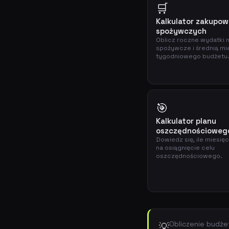
🛒
Kalkulator zakupow
spożywczych
Oblicz roczne wydatki 
spożywcze i średnią mi
tygodniowego budżetu
🎯
Kalkulator planu
oszczędnościoweg
Dowiedz się, ile miesię
na osiągnięcie celu
oszczędnościowego.
Obliczenie budż
💡