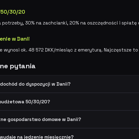
 50/30/20
 potrzeby, 30% na zachcianki, 20% na oszczędności i spłatę
nie w Danii
e wynosi ok. 48 572 DKK/miesiąc z emeryturą. Najczęstsze t
ne pytania
 dochód do dyspozycji w Danii?
 budżetowa 50/30/20?
iętne gospodarstwo domowe w Danii?
 wydaje na jedzenie miesięcznie?