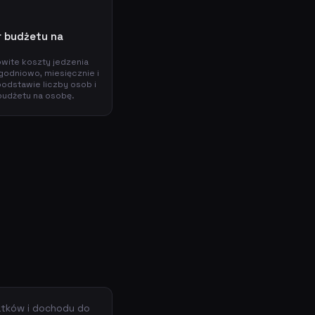
r budżetu na
owite koszty jedzenia
ygodniowo, miesięcznie i
podstawie liczby osob i
budżetu na osobę.
tków i dochodu do