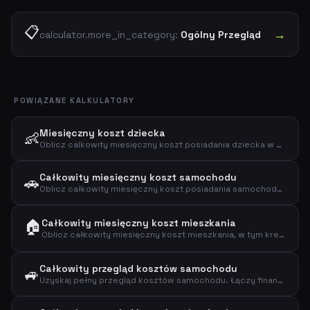
📋
→
calculator.more_in_category:
Ogólny Przegląd
POWIĄZANE KALKULATORY
Miesięczny koszt dziecka
👶
Oblicz calkowity miesięczny koszt posiadania dziecka w Danii. Obejmuje pieluchy, jedzenie, ubrania, zabawki, zdrowie, opiekę i inne.
Całkowity miesięczny koszt samochodu
🚗
Oblicz całkowity miesięczny koszt posiadania samochodu w Danii. Obejmuje ratę kredytu, ubezpieczenie, paliwo, amortyzację, konserwację, podatek, parking i mycie.
🏠
Całkowity miesięczny koszt mieszkania
Oblicz całkowity miesięczny koszt mieszkania, w tym kredyt hipoteczny, podatek od nieruchomości, ubezpieczenie, prąd, ogrzewanie, wodę, internet i konserwację.
Całkowity przegląd kosztów samochodu
🚙
Uzyskaj pełny przegląd kosztów samochodu. Łączy finansowanie, ubezpieczenie i podatek, paliwo lub ładowanie, konserwację oraz parking/mycie w jeden koszt z ceną za km.