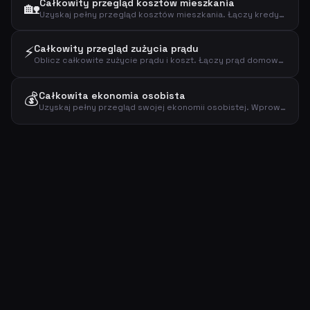
Całkowity przegląd kosztów mieszkania
🏡
Uzyskaj pełny przegląd kosztów mieszkania. Łączy kredyt, media, ubezpieczenie, podatek, konserwację i abonamenty w jedną sumę.
⚡
Całkowity przegląd zużycia prądu
Oblicz całkowite zużycie prądu i koszt. Łączy prąd domowy, pompę ciepła i ładowanie EV w jednym przeglądzie.
💰
Całkowita ekonomia osobista
Uzyskaj pełny przegląd swojej ekonomii osobistej. Wprowadź dochód netto i wydatki, aby zobaczyć łączne wydatki, nadwyżkę i stopę oszczędności.