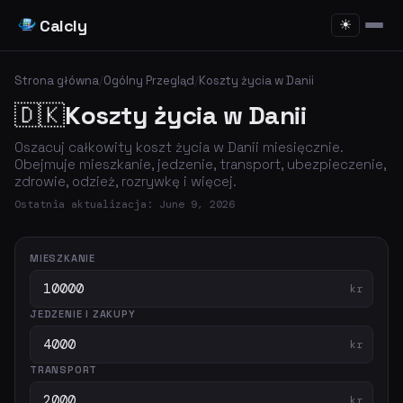
Calcly
☀
Strona główna
/
Ogólny Przegląd
/
Koszty życia w Danii
🇩🇰
Koszty życia w Danii
Oszacuj całkowity koszt życia w Danii miesięcznie.
Obejmuje mieszkanie, jedzenie, transport, ubezpieczenie,
zdrowie, odzież, rozrywkę i więcej.
Ostatnia aktualizacja: June 9, 2026
MIESZKANIE
kr
JEDZENIE I ZAKUPY
kr
TRANSPORT
kr