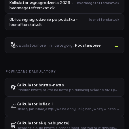
Kalkulator wynagrodzenia 2026 -
hvormegetefterskat.dk
hvormegetefterskat.dk
Oblicz wynagrodzenie po podatku -
loenefterskat.dk
loenefterskat.dk
🔢
→
calculator.more_in_category:
Podstawowe
POWIĄZANE KALKULATORY
Kalkulator brutto-netto
🔄
Przelicz kwotę brutto na netto po duńskiej składce AM i podatku dochodowym.
📈
Kalkulator inflacji
Oblicz, jak inflacja wpływa na ceny i siłę nabywczą w czasie. Zobacz, ile będą warte dzisiejsze pieniądze w przyszłości.
Kalkulator siły nabywczej
🛒
Dowiedz się, ile kwota z przeszłości jest warta w dzisiejszych pieniądzach. Zobacz, jak inflacja zmniejszyła siłę nabywczą.