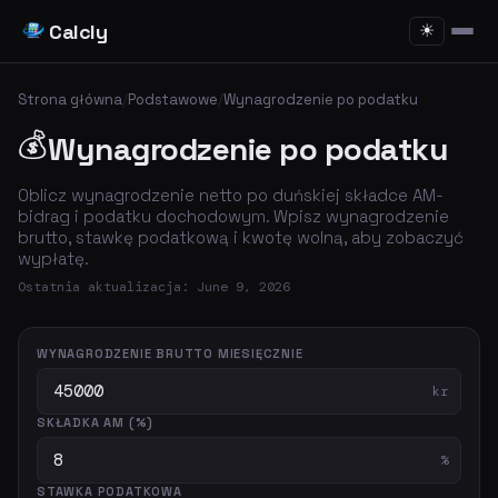
Calcly
☀
Strona główna
/
Podstawowe
/
Wynagrodzenie po podatku
💰
Wynagrodzenie po podatku
Oblicz wynagrodzenie netto po duńskiej składce AM-
bidrag i podatku dochodowym. Wpisz wynagrodzenie
brutto, stawkę podatkową i kwotę wolną, aby zobaczyć
wypłatę.
Ostatnia aktualizacja: June 9, 2026
WYNAGRODZENIE BRUTTO MIESIĘCZNIE
kr
SKŁADKA AM (%)
%
STAWKA PODATKOWA