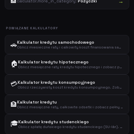
🏦
→
calculator.more_in_category:
Pozyczki
POWIĄZANE KALKULATORY
Kalkulator kredytu samochodowego
🚗
Oblicz miesieczne raty i calkowity koszt finansowania samochodu. Wpisz cene samochodu, wplaty wlasna, oprocentowanie i okres kredytu, aby zobaczyc pelny harmonogram splat.
🏠
Kalkulator kredytu hipotecznego
Oblicz miesięczne raty kredytu hipotecznego i zobacz pełny 30-letni harmonogram spłat. Wpisz cenę nieruchomości, wpłatę własną, oprocentowanie i okres kredytu.
💳
Kalkulator kredytu konsumpcyjnego
Oblicz rzeczywisty koszt kredytu konsumpcyjnego. Zobacz miesięczne raty, całkowite odsetki i pełny harmonogram spłat dla pożyczek osobistych.
Kalkulator kredytu
🏦
Oblicz miesięczne raty, całkowite odsetki i zobacz pełny harmonogram spłat dla dowolnej kwoty kredytu, stopy procentowej i okresu.
🎓
Kalkulator kredytu studenckiego
Oblicz spłatę duńskiego kredytu studenckiego (SU-lån). Zobacz miesięczne raty, całkowite odsetki i pełny harmonogram spłat.