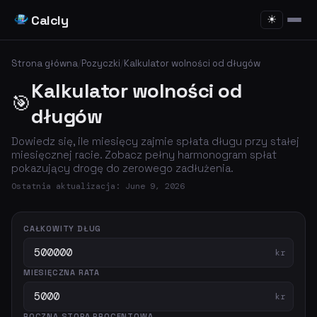
Calcly
☀
Strona główna
/
Pozyczki
/
Kalkulator wolności od długów
Kalkulator wolności od
🎯
długów
Dowiedz się, ile miesięcy zajmie spłata długu przy stałej
miesięcznej racie. Zobacz pełny harmonogram spłat
pokazujący drogę do zerowego zadłużenia.
Ostatnia aktualizacja: June 9, 2026
CAŁKOWITY DŁUG
kr
MIESIĘCZNA RATA
kr
ROCZNA STOPA PROCENTOWA