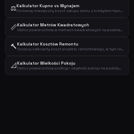
Kalkulator Kupno vs Wynajem
⚖️
Porównaj miesięczny koszt zakupu domu z kredytem hipotecznym z wynajmem, w tym koszty właściciela.
Kalkulator Metrów Kwadratowych
📏
Oblicz powierzchnię w metrach kwadratowych na podstawie długości i szerokości oraz oszacuj całkowity koszt, jeśli podano cenę za metr kwadratowy.
Kalkulator Kosztów Remontu
🔨
Oszacuj całkowity koszt projektu remontowego, w tym rezerwę na nieprzewidziane wydatki.
Kalkulator Wielkości Pokoju
📐
Oblicz powierzchnię podłogi i objętość pokoju na podstawie jego długości, szerokości i wysokości sufitu.