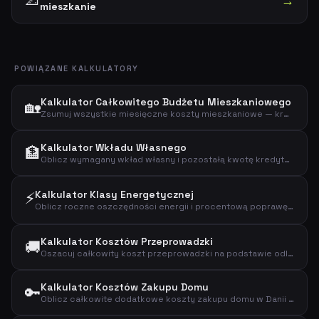
📐
→
mieszkanie
POWIĄZANE KALKULATORY
Kalkulator Całkowitego Budżetu Mieszkaniowego
🏡
Zsumuj wszystkie miesięczne koszty mieszkaniowe — kredyt hipoteczny, podatek od nieruchomości, ubezpieczenie, prąd, ogrzewanie i wodę — aby zobaczyć całkowity budżet mieszkaniowy.
Kalkulator Wkładu Własnego
🏦
Oblicz wymagany wkład własny i pozostałą kwotę kredytu na podstawie ceny zakupu i procentu wkładu własnego.
⚡
Kalkulator Klasy Energetycznej
Oblicz roczne oszczędności energii i procentową poprawę przy modernizacji wydajności energetycznej domu.
Kalkulator Kosztów Przeprowadzki
🚚
Oszacuj całkowity koszt przeprowadzki na podstawie odległości, wielkości mieszkania, piętra i dodatkowych usług.
Kalkulator Kosztów Zakupu Domu
🔑
Oblicz całkowite dodatkowe koszty zakupu domu w Danii — opłaty rejestracyjne, prawnik, opłaty bankowe i ubezpieczenie tytułu własności.