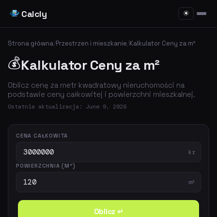
Calcly
☀
Strona główna
/
Przestrzen i mieszkanie
/
Kalkulator Ceny za m²
💰
Kalkulator Ceny za m²
Oblicz cenę za metr kwadratowy nieruchomości na
podstawie ceny całkowitej i powierzchni mieszkalnej.
Ostatnia aktualizacja: June 9, 2026
CENA CAŁKOWITA
kr
POWIERZCHNIA (M²)
m²
Oblicz ↵