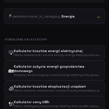
⚡
→
calculator.more_in_category:
Energia
POWIĄZANE KALKULATORY
Kalkulator kosztów energii elektrycznej
💡
Oblicz miesięczne i roczne koszty energii elektrycznej na podstawie zużycia i ceny za kWh.
Kalkulator zużycia energii gospodarstwa
🏡
domowego
Oszacuj roczne zużycie i koszt energii elektrycznej gospodarstwa domowego na podstawie wielkości rodziny, domu i urządzeń.
Kalkulator kosztów eksploatacji urządzeń
🧊
Oblicz dzienne, miesięczne i roczne koszty eksploatacji dowolnego urządzenia elektrycznego.
Kalkulator ceny kWh
🔌
Oblicz efektywną cenę energii elektrycznej za kWh na podstawie całkowitego rachunku i zużycia.