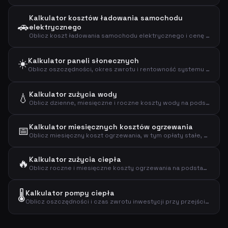
Kalkulator kosztów ładowania samochodu
🚗
elektrycznego
Oblicz koszt ładowania samochodu elektrycznego i cenę za przejechany kilometr.
☀️
Kalkulator paneli słonecznych
Oblicz oszczędności, okres zwrotu i rentowność systemu paneli słonecznych.
Kalkulator zużycia wody
💧
Oblicz dzienne, miesięczne i roczne koszty wody na podstawie wielkości gospodarstwa domowego i zużycia.
Kalkulator miesięcznych kosztów ogrzewania
📅
Oblicz miesięczny koszt ogrzewania, w tym opłaty stałe, na podstawie rocznego zużycia.
Kalkulator zużycia ciepła
🔥
Oblicz roczne i miesięczne koszty ogrzewania na podstawie wielkości domu i zużycia energii na metr kwadratowy.
🌡️
Kalkulator pompy ciepła
Oblicz oszczędności i czas zwrotu inwestycji przy przejściu na pompę ciepła.