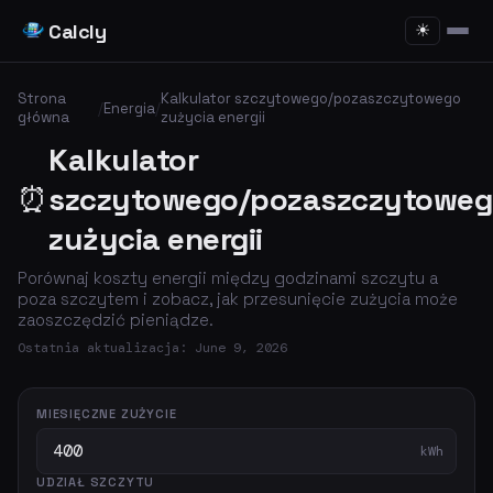
Calcly
☀
Strona
Kalkulator szczytowego/pozaszczytowego
/
Energia
/
główna
zużycia energii
Kalkulator
⏰
szczytowego/pozaszczytoweg
zużycia energii
Porównaj koszty energii między godzinami szczytu a
poza szczytem i zobacz, jak przesunięcie zużycia może
zaoszczędzić pieniądze.
Ostatnia aktualizacja: June 9, 2026
MIESIĘCZNE ZUŻYCIE
kWh
UDZIAŁ SZCZYTU