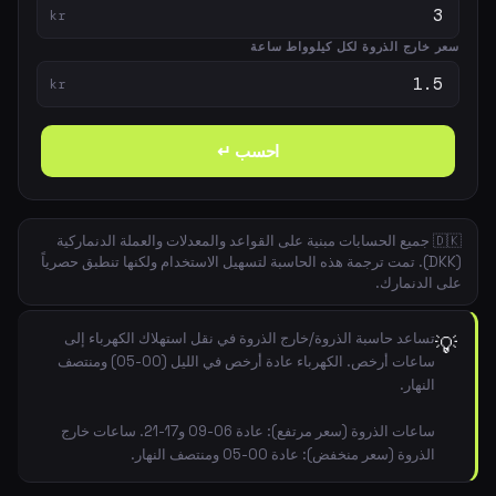
kr
سعر خارج الذروة لكل كيلوواط ساعة
kr
احسب ↵
🇩🇰 جميع الحسابات مبنية على القواعد والمعدلات والعملة الدنماركية
(DKK). تمت ترجمة هذه الحاسبة لتسهيل الاستخدام ولكنها تنطبق حصرياً
على الدنمارك.
تساعد حاسبة الذروة/خارج الذروة في نقل استهلاك الكهرباء إلى
💡
ساعات أرخص. الكهرباء عادة أرخص في الليل (00-05) ومنتصف
النهار.
ساعات الذروة (سعر مرتفع): عادة 06-09 و17-21. ساعات خارج
الذروة (سعر منخفض): عادة 00-05 ومنتصف النهار.