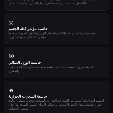
للأطفال يجب تفسيره باستخدام جداول المئين المخصصة للعمر.
⚖️
حاسبة مؤشر كتلة الجسم
احسب مؤشر كتلة الجسم (BMI) بناءً على الوزن والطول. اطلع على قيمة
مؤشر كتلة الجسم وفئة الوزن.
🎯
حاسبة الوزن المثالي
قم بتقدير وزن جسمك المثالي باستخدام صيغة ديفاين بناءً على الطول
والجنس.
🔥
حاسبة السعرات الحرارية
احسب احتياجاتك اليومية من السعرات الحرارية باستخدام معادلة ميفلين-سانت
جيور. اكتشف معدل الأيض الأساسي وإجمالي الإنفاق اليومي للطاقة بناءً على
مستوى النشاط.