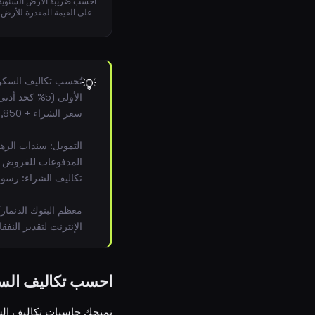
احسب ضريبة الأرض السنوية و
على القيمة المقدرة للأرض و
💡
سعر الشراء + 1,850 DKK هي تكلفة شراء نموذجية.
المدفوعات للقروض (ال
تكاليف الشراء: رسوم التسجيل (0.6% + 50
الإنترنت لتقدير النفق
احسب تكاليف الس
تمنحك حاسبات تكاليف السك