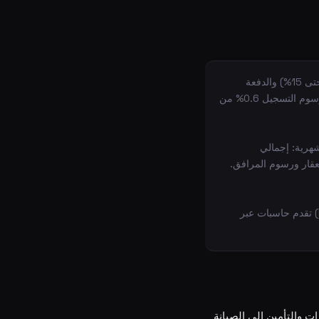
تُحسب تكاليف السكن في الدنمارك بجمع سندات الرهن العقاري (حتى 80%)، القروض المصرفية (حتى 15%) والدفعة
الأولى (5% كحد أدنى) بالإضافة إلى نفقات الملكية الثابتة مثل ضريبة العقارات والتأمين والمرافق. رسوم التسجيل 0.6% من
ً 5% على الأقل). الدفعة الشهرية: إجمالي
لعقار ورسوم المرافق.
معظم البنوك الدنماركية الكبرى (Nordea، Danske Bank، Nykredit، Totalkredit، Jyske Bank) تقدم حاسبات عبر
 والتأمين إلى الصيانة