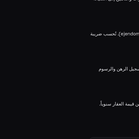
في الدنمارك، يدفع أصحاب المنازل ضريبة الأرض (grundskyld) وضريبة قيمة العقار (ejendomsværdiskat). تُحسب ضريبة
ن سعر الشراء + 1,850 DKK. بالإضافة إلى تسجيل الرهن والرسوم
مي للمنازل ذات قروض الرهن العقاري. يجب تخصيص ميزانية للصيانة بنسبة 1-2% من قيمة العقار سنوياً.