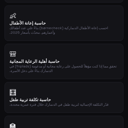
👶
حاسبة إعانة الأطفال
احسب إعانة الأطفال الدنماركية (børnecheck) بناءً على عدد أطفالك
وأعمارهم. محدّث بأسعار 2025.
🎒
حاسبة أهلية الرعاية المجانية
تحقق مما إذا كنت مؤهلاً للحصول على رعاية مجانية أو مدعومة (friplads) في
الدنمارك بناءً على دخل الأسرة.
🧮
حاسبة تكلفة تربية طفل
قدّر التكلفة الإجمالية لتربية طفل في الدنمارك خلال فترة عمرية محددة.
🏫