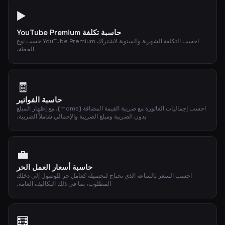
▶️
حاسبة تكلفة YouTube Premium
احسب التكلفة الشهرية والسنوية لاشتراك YouTube Premium حسب نوع
الخطة.
🧾
حاسبة الفواتير
احسب إجماليات الفاتورة مع ضريبة القيمة المضافة (moms)، مع إظهار المبلغ
بدون الضريبة ومبلغ الضريبة والإجمالي شاملاً الضريبة.
💼
حاسبة أسعار العمل الحر
احسب السعر بالساعة الذي تحتاج لتحصيله كعامل حر للوصول إلى دخلك
المطلوب، بما في ذلك التكاليف العامة.
🧮