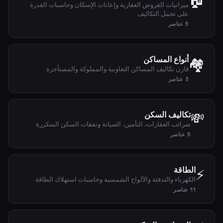
🏠
ميزانيات القروض العقارية وإعانات الإسكان وحاسبات القدرة
على تحمل التكاليف
5 عناصر
أنواع المساكن
🏘️
قارن تكاليف المساكن التعاونية والمملوكة والمستأجرة
3 عناصر
💸
تكاليف السكن
ضرائب العقارات، التأمين، الصيانة ونفقات السكن المتكررة
5 عناصر
الطاقة
⚡
الكهرباء والتدفئة والألواح الشمسية وحاسبات استهلاك الطاقة
11 عناصر