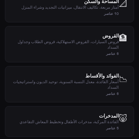
📐
المساحة والسكن
أمتار مربعة، تكاليف الانتقال، ميزانيات التجديد وشراء المنزل
10 عناصر
🏦
القروض
قروض السيارات، القروض الاستهلاكية، قروض الطلاب وجداول
السداد
6 عناصر
الفوائد والأقساط
📉
أسعار الفائدة، معدل النسبة السنوية، توحيد الديون واستراتيجيات
السداد
6 عناصر
🐷
المدخرات
الفائدة المركبة، مدخرات الأطفال وتخطيط المعاش التقاعدي
5 عناصر