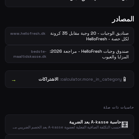
المصادر
صناديق الوجبات - 20 وجبة مقابل 35 كرونة
www.hellofresh.dk
لكل حصة - HelloFresh
صندوق وجبات HelloFresh - مراجعة 2026:
bedste-
المزايا والعيوب
maaltidskasse.dk
📱
→
calculator.more_in_category:
الاشتراكات
حاسبات ذات صلة
حاسبة A-kasse بعد الضريبة
🧮
احسب التكلفة الصافية الفعلية لعضوية A-kasse بعد الخصم الضريبي مع نسبة خصم قابلة للتعديل.