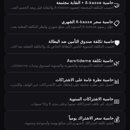
حاسبة A-kasse + النقابة مجتمعة
🤝
احسب التكلفة المجمعة لعضوية A-kasse والنقابة قبل وبعد الخصم الضريبي.
📋
حاسبة سعر A-kasse الشهري
حوّل رسوم A-kasse السنوية إلى مبلغ شهري وانظر التكلفة الفعلية بعد الخصم الضريبي.
🛡️
حاسبة تكلفة صندوق التأمين ضد البطالة
احسب التكلفة السنوية لتأمين البطالة الخاص بك والتكلفة الفعلية بعد الخصم الضريبي.
حاسبة تكلفة Aarstiderne
🌿
احسب التكلفة الأسبوعية والشهرية والسنوية لصندوق وجبات Aarstiderne.
📊
حاسبة نظرة عامة على الاشتراكات
احصل على نظرة شاملة على إنفاقك على الاشتراكات عبر الهاتف والإنترنت والبث والرياضة والموسيقى والأخبار.
حاسبة الاشتراكات السنوية
📅
اعرف كم تكلف اشتراكاتك سنوياً وعلى مدى 5 و10 سنوات.
💰
حاسبة سعر الاشتراك يومياً
قسّم تكلفة اشتراكك الشهري إلى مبالغ يومية وأسبوعية وسنوية.