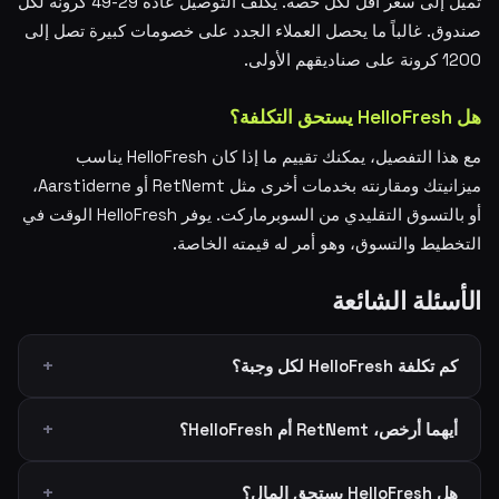
تميل إلى سعر أقل لكل حصة. يكلف التوصيل عادة 29-49 كرونة لكل
صندوق. غالباً ما يحصل العملاء الجدد على خصومات كبيرة تصل إلى
1200 كرونة على صناديقهم الأولى.
هل HelloFresh يستحق التكلفة؟
مع هذا التفصيل، يمكنك تقييم ما إذا كان HelloFresh يناسب
ميزانيتك ومقارنته بخدمات أخرى مثل RetNemt أو Aarstiderne،
أو بالتسوق التقليدي من السوبرماركت. يوفر HelloFresh الوقت في
التخطيط والتسوق، وهو أمر له قيمته الخاصة.
الأسئلة الشائعة
كم تكلفة HelloFresh لكل وجبة؟
أيهما أرخص، RetNemt أم HelloFresh؟
هل HelloFresh يستحق المال؟