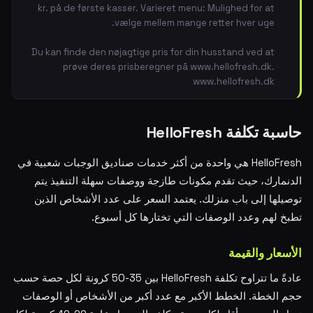
kr. på de første kasser. Varieret menu: Mulighed for at
vælge mellem mange retter hver uge.
Du kan finde den nøjagtige pris for din husstand ved at
prøve deres prisberegner på www.hellofresh.dk.
www.hellofresh.dk
حاسبة تكلفة HelloFresh
HelloFresh هي واحدة من أكثر خدمات صناديق الوجبات شعبية في
الدنمارك، حيث تقدم مكونات طازجة ووصفات سهلة التنفيذ يتم
توصيلها إلى باب منزلك. يعتمد السعر على عدد الأشخاص الذين
تطبخ لهم وعدد الوصفات التي تختارها كل أسبوع.
الأسعار والقيمة
عادةً ما تتراوح تكلفة HelloFresh بين 35-50 كرونة لكل حصة حسب
حجم الخطة. الخطط الأكبر مع عدد أكبر من الأشخاص أو الوصفات