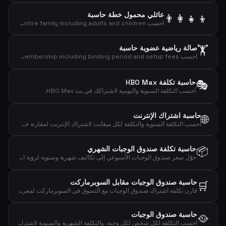
عائلي محمول خطة حاسبة
👨‍👩‍👧‍👦
احسب the total cost of mobile plans for your entire family including adults and children.
🏋️
صالة رياضية عضوية حاسبة
احسب the total cost of your gym membership including binding period and setup fees.
🎭
حاسبة تكلفة HBO Max
احسب التكلفة السنوية واليومية لاشتراكك في بث HBO Max.
حاسبة اشتراك الإنترنت
🌐
احسب التكلفة السنوية والتكلفة لكل ميغابت لاشتراك الإنترنت لمقارنة خطط النطاق العريض بفعالية.
📦
حاسبة تكلفة صندوق الوجبات الشهري
حوّل سعر صندوق الوجبات الأسبوعي إلى تكاليف شهرية وسنوية لرؤية التأثير المالي الكامل.
حاسبة صندوق الوجبات مقابل السوبرماركت
🛒
قارن تكلفة اشتراك صندوق الوجبات مع التسوق في السوبرماركت لمعرفة الفرق الشهري والسنوي.
حاسبة صندوق الوجبات
🥘
احسب التكلفة لكل شخص لكل وجبة، والتكلفة الشهرية والسنوية لاشتراك صندوق الوجبات.