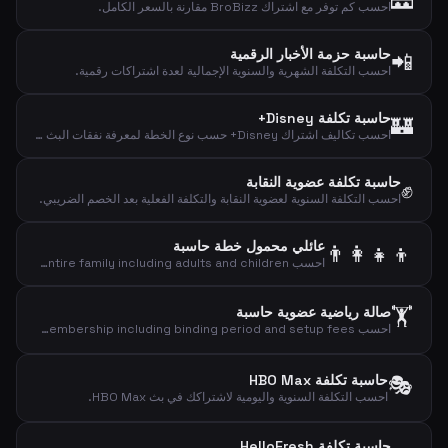
احسب كم توفر مع اشتراك BroBizz مقارنة بالسعر الكامل.
حاسبة حزمة الأخبار الرقمية
📲
احسب التكلفة الشهرية والسنوية الإجمالية لعدة اشتراكات رقمية.
حاسبة تكلفة Disney+
🏰
احسب تكاليف اشتراك Disney+ حسب نوع الخطة لمعرفة نفقات البث الشهرية والسنوية واليومية.
حاسبة تكلفة عضوية النقابة
✊
احسب التكلفة السنوية لعضوية النقابة والتكلفة الفعلية بعد الخصم الضريبي.
عائلي محمول خطة حاسبة
👨‍👩‍👧‍👦
احسب the total cost of mobile plans for your entire family including adults and children.
🏋️
صالة رياضية عضوية حاسبة
احسب the total cost of your gym membership including binding period and setup fees.
🎭
حاسبة تكلفة HBO Max
احسب التكلفة السنوية واليومية لاشتراكك في بث HBO Max.
حاسبة تكلفة HelloFresh