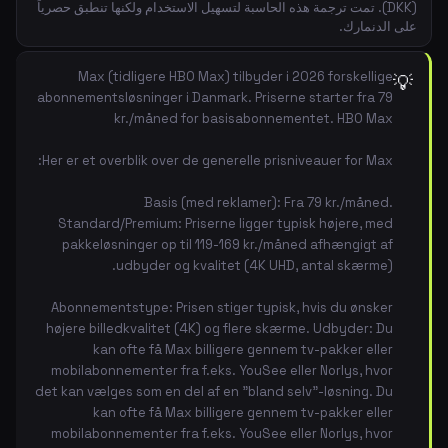
(DKK). تمت ترجمة هذه الحاسبة لتسهيل الاستخدام ولكنها تنطبق حصرياً
على الدنمارك.
Max (tidligere HBO Max) tilbyder i 2026 forskellige
💡
abonnementsløsninger i Danmark. Priserne starter fra 79
kr./måned for basisabonnementet. HBO Max
Her er et overblik over de generelle prisniveauer for Max:
Basis (med reklamer): Fra 79 kr./måned.
Standard/Premium: Priserne ligger typisk højere, med
pakkeløsninger op til 119-169 kr./måned afhængigt af
udbyder og kvalitet (4K UHD, antal skærme).
Abonnementstype: Prisen stiger typisk, hvis du ønsker
højere billedkvalitet (4K) og flere skærme. Udbyder: Du
kan ofte få Max billigere gennem tv-pakker eller
mobilabonnementer fra f.eks. YouSee eller Norlys, hvor
det kan vælges som en del af en "bland selv"-løsning. Du
kan ofte få Max billigere gennem tv-pakker eller
mobilabonnementer fra f.eks. YouSee eller Norlys, hvor