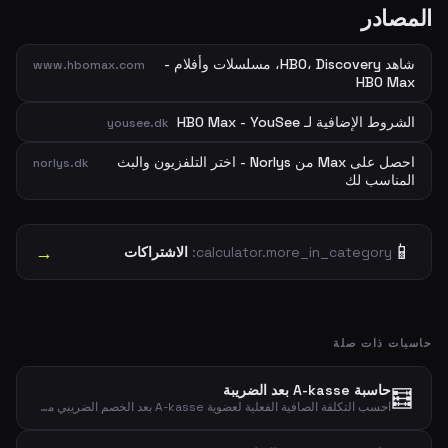
المصادر
شاهد HBO، Discovery، مسلسلات وأفلام -
www.hbomax.com
HBO Max
الشروط الإضافية لـ HBO Max - YouSee
yousee.dk
احصل على Max من Norlys - اختر التلفزيون والبث
norlys.dk
المناسب لك
📱
→
calculator.more_in_category:
الاشتراكات
حاسبات ذات صلة
حاسبة A-kasse بعد الضريبة
🧮
احسب التكلفة الصافية الفعلية لعضوية A-kasse بعد الخصم الضريبي مع نسبة خصم قابلة للتعديل.