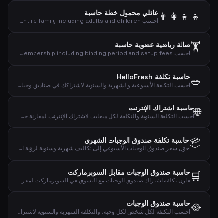
عائلي محمول خطة حاسبة
👨‍👩‍👧‍👦
احسب the total cost of mobile plans for your entire family including adults and children.
🏋️
صالة رياضية عضوية حاسبة
احسب the total cost of your gym membership including binding period and setup fees.
حاسبة تكلفة HelloFresh
🥗
احسب التكلفة الأسبوعية والشهرية والسنوية لاشتراكك في صناديق وجبات HelloFresh بناءً على الحصص والوصفات.
حاسبة اشتراك الإنترنت
🌐
احسب التكلفة السنوية والتكلفة لكل ميغابت لاشتراك الإنترنت لمقارنة خطط النطاق العريض بفعالية.
📦
حاسبة تكلفة صندوق الوجبات الشهري
حوّل سعر صندوق الوجبات الأسبوعي إلى تكاليف شهرية وسنوية لرؤية التأثير المالي الكامل.
حاسبة صندوق الوجبات مقابل السوبرماركت
🛒
قارن تكلفة اشتراك صندوق الوجبات مع التسوق في السوبرماركت لمعرفة الفرق الشهري والسنوي.
حاسبة صندوق الوجبات
🥘
احسب التكلفة لكل شخص لكل وجبة، والتكلفة الشهرية والسنوية لاشتراك صندوق الوجبات.