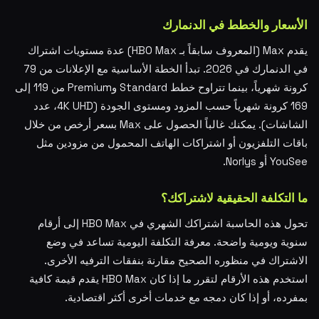
الأسعار والخطط في الدنمارك
يقدم Max (المعروف سابقاً بـ HBO Max) عدة مستويات اشتراك
في الدنمارك في 2026. تبدأ الخطة الأساسية مع الإعلانات من 79
كرونة شهرياً، بينما تتراوح خطط Standard وPremium من 119 إلى
169 كرونة شهرياً حسب المزود ومستوى الجودة (4K UHD، عدد
الشاشات). يمكنك غالباً الحصول على Max بسعر أرخص من خلال
باقات التلفزيون أو اشتراكات الهاتف المحمول من مزودين مثل
YouSee أو Norlys.
ما التكلفة الحقيقية لاشتراكك؟
تحول هذه الحاسبة اشتراكك الشهري في HBO Max إلى أرقام
سنوية ويومية واضحة. معرفة التكلفة اليومية تساعد في وضع
الاشتراك في منظوره الصحيح مقارنة بنفقات الترفيه الأخرى.
استخدم هذه الأرقام لتقرر ما إذا كان HBO Max يقدم قيمة كافية
بمفرده، أو إذا كان دمجه مع خدمات أخرى أكثر اقتصادية.