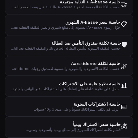
حاسبة A-kasse + النقابة مجتمعة
🤝
احسب التكلفة المجمعة لعضوية A-kasse والنقابة قبل وبعد الخصم الضريبي.
📋
حاسبة سعر A-kasse الشهري
حوّل رسوم A-kasse السنوية إلى مبلغ شهري وانظر التكلفة الفعلية بعد الخصم الضريبي.
🛡️
حاسبة تكلفة صندوق التأمين ضد البطالة
احسب التكلفة السنوية لتأمين البطالة الخاص بك والتكلفة الفعلية بعد الخصم الضريبي.
حاسبة تكلفة Aarstiderne
🌿
احسب التكلفة الأسبوعية والشهرية والسنوية لصندوق وجبات Aarstiderne.
📊
حاسبة نظرة عامة على الاشتراكات
احصل على نظرة شاملة على إنفاقك على الاشتراكات عبر الهاتف والإنترنت والبث والرياضة والموسيقى والأخبار.
حاسبة الاشتراكات السنوية
📅
اعرف كم تكلف اشتراكاتك سنوياً وعلى مدى 5 و10 سنوات.
💰
حاسبة سعر الاشتراك يومياً
قسّم تكلفة اشتراكك الشهري إلى مبالغ يومية وأسبوعية وسنوية.