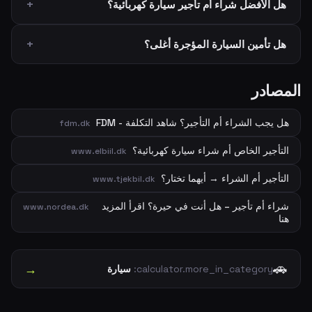
هل الأفضل شراء أم تأجير سيارة كهربائية؟
هل تأمين السيارة المؤجرة أغلى؟
المصادر
هل يجب الشراء أم التأجير؟ شاهد التكلفة - FDM
fdm.dk
التأجير الخاص أم شراء سيارة كهربائية؟
www.elbiil.dk
التأجير أم الشراء → أيهما تختار؟
www.tjekbil.dk
شراء أم تأجير – هل أنت في حيرة؟ اقرأ المزيد
www.nordea.dk
هنا
🚗
→
calculator.more_in_category:
سيارة