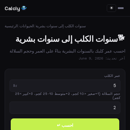
Calcly
☀
سنوات الكلب إلى سنوات بشرية
/
الحيوانات
/
الرئيسية
🐕
سنوات الكلب إلى سنوات بشرية
احسب عمر كلبك بالسنوات البشرية بناءً على العمر وحجم السلالة
آخر تحديث: June 9, 2026
عمر الكلب
år
حجم السلالة (1=صغير <10 كجم، 2=متوسط 10-25 كجم، 3=كبير >25
كجم)
احسب ↵