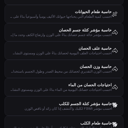
حاسبة طعام الحيوانات
🍖
احسب كمية الطعام التي يحتاجها حيوانك الأليف يومياً وأسبوعياً بناءً على نوع الحيوان والوزن ومستوى النشاط
حاسبة مؤشر كتلة جسم الحصان
🐴
احسب مؤشر حالة جسم حصانك بناءً على الوزن وارتفاع الكتف وحدد ما إذا كان الحصان نحيفاً أو طبيعياً أو بديناً
حاسبة علف الحصان
🐴
احسب احتياجات العلف اليومية لحصانك بناءً على الوزن ومستوى النشاط والنوع
حاسبة وزن الحصان
🐴
احسب الوزن التقديري لحصانك من محيط الصدر وطول الجسم باستخدام معادلة كارول وهانتنغتون
احتياجات الحصان من الماء
🐴
احسب احتياجات حصانك اليومية من الماء بناءً على الوزن ومستوى النشاط ودرجة الحرارة
🐕
حاسبة مؤشر كتلة الجسم للكلب
احسب مؤشر FBMI لكلبك واكتشف إذا كان زائد أو ناقص الوزن
🐕
حاسبة طعام الكلب