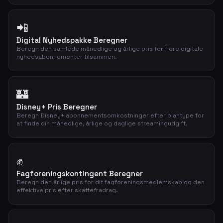
📲
Digital Nyhedspakke Beregner
Beregn den samlede månedlige og årlige pris for flere digitale
nyhedsabonnementer tilsammen.
🏰
Disney+ Pris Beregner
Beregn Disney+ abonnementsomkostninger efter plantype for
at finde din månedlige, årlige og daglige streamingudgift.
✊
Fagforeningskontingent Beregner
Beregn den årlige pris for dit fagforeningsmedlemskab og den
effektive pris efter skattefradrag.