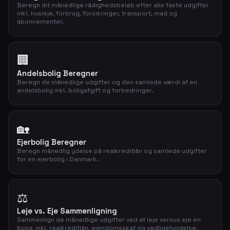
Beregn dit månedlige rådighedsbeløb efter alle faste udgifter
inkl. husleje, forbrug, forsikringer, transport, mad og
abonnementer.
🏢
Andelsbolig Beregner
Beregn de månedlige udgifter og den samlede værdi af en
andelsbolig inkl. boligafgift og forbedringer.
🏡
Ejerbolig Beregner
Beregn månedlig ydelse på realkreditlån og samlede udgifter
for en ejerbolig i Danmark.
⚖️
Leje vs. Eje Sammenligning
Sammenlign de månedlige udgifter ved at leje versus eje en
bolig, inkl. realkreditlån, ejendomsskat og vedligeholdelse.