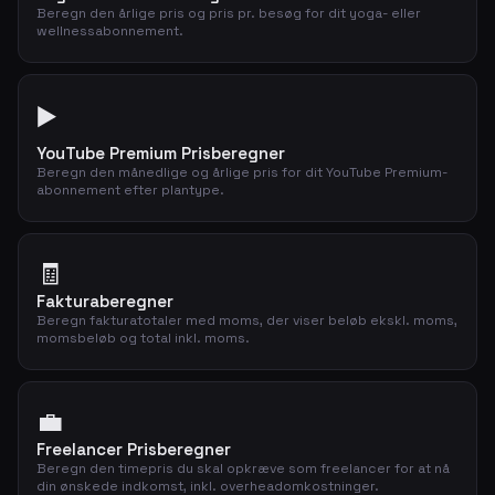
Beregn den årlige pris og pris pr. besøg for dit yoga- eller
wellnessabonnement.
▶️
YouTube Premium Prisberegner
Beregn den månedlige og årlige pris for dit YouTube Premium-
abonnement efter plantype.
🧾
Fakturaberegner
Beregn fakturatotaler med moms, der viser beløb ekskl. moms,
momsbeløb og total inkl. moms.
💼
Freelancer Prisberegner
Beregn den timepris du skal opkræve som freelancer for at nå
din ønskede indkomst, inkl. overheadomkostninger.