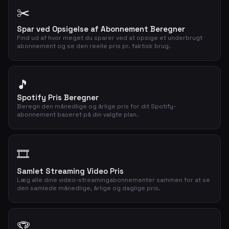
✂️
Spar ved Opsigelse af Abonnement Beregner
Find ud af hvor meget du sparer ved at opsige et underbrugt
abonnement og se den reelle pris pr. faktisk brug.
🎵
Spotify Pris Beregner
Beregn den månedlige og årlige pris for dit Spotify-
abonnement baseret på din valgte plan.
🎞️
Samlet Streaming Video Pris
Læg alle dine video-streamingabonnementer sammen for at se
den samlede månedlige, årlige og daglige pris.
🏆