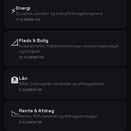
Energi
⚡
El, varme, solceller og energiforbrugsberegnere
11 ELEMENTER
📐
Plads & Bolig
Kvadratmeter, flytteomkostninger, renoveringsbudget
og boligkøb
10 ELEMENTER
🏦
Lån
Billån, forbrugslån, studielån og afdragsplaner
6 ELEMENTER
Rente & Afdrag
📉
Renter, ÅOP, samlelån og afdragsstrategier
6 ELEMENTER