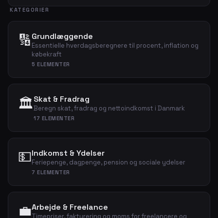
KATEGORIER
🔢
Grundlæggende
Essentielle hverdagsberegnere til procent, inflation og
købekraft
5 ELEMENTER
Skat & Fradrag
🏛️
Beregn skat, fradrag og nettoindkomst i Danmark
17 ELEMENTER
💵
Indkomst & Ydelser
Feriepenge, dagpenge, pension og sociale ydelser
7 ELEMENTER
💼
Arbejde & Freelance
Timepriser, fakturering og moms for freelancere og