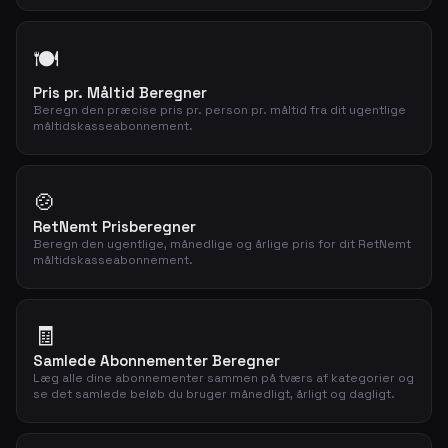
🍽️
Pris pr. Måltid Beregner
Beregn den præcise pris pr. person pr. måltid fra dit ugentlige
måltidskasseabonnement.
🍲
RetNemt Prisberegner
Beregn den ugentlige, månedlige og årlige pris for dit RetNemt
måltidskasseabonnement.
🧾
Samlede Abonnementer Beregner
Læg alle dine abonnementer sammen på tværs af kategorier og
se det samlede beløb du bruger månedligt, årligt og dagligt.