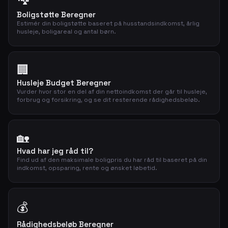
Boligstøtte Beregner
Estimér din boligstøtte baseret på husstandsindkomst, årlig
husleje, boligareal og antal børn.
🏢
Husleje Budget Beregner
Vurder hvor stor en del af din nettoindkomst der går til husleje,
forbrug og forsikring, og se dit resterende rådighedsbeløb.
🏡
Hvad har jeg råd til?
Find ud af den maksimale boligpris du har råd til baseret på din
indkomst, opsparing, rente og ønsket løbetid.
💰
Rådighedsbeløb Beregner