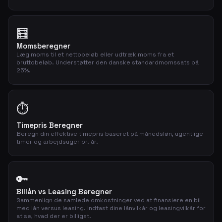
🧮
Momsberegner
Læg moms til et nettobeløb eller udtræk moms fra et
bruttobeløb. Understøtter den danske standardmomssats på
25%.
⏱️
Timepris Beregner
Beregn din effektive timepris baseret på månedsløn, ugentlige
timer og arbejdsuger pr. år.
🔑
Billån vs Leasing Beregner
Sammenlign de samlede omkostninger ved at finansiere en bil
med lån versus leasing. Indtast dine lånvilkår og leasingvilkår for
at se, hvad der er billigst.