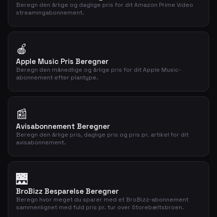
Beregn den årlige og daglige pris for dit Amazon Prime Video
streamingabonnement.
🍎
Apple Music Pris Beregner
Beregn den månedlige og årlige pris for dit Apple Music-
abonnement efter plantype.
📰
Avisabonnement Beregner
Beregn den årlige pris, daglige pris og pris pr. artikel for dit
avisabonnement.
🌉
BroBizz Besparelse Beregner
Beregn hvor meget du sparer med et BroBizz-abonnement
sammenlignet med fuld pris pr. tur over Storebæltsbroen.