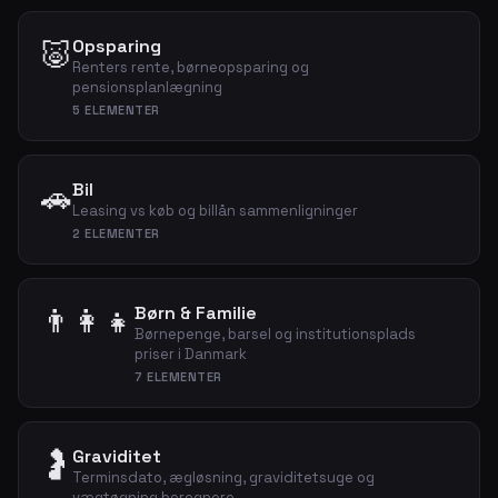
🐷
Opsparing
Renters rente, børneopsparing og
pensionsplanlægning
5 ELEMENTER
🚗
Bil
Leasing vs køb og billån sammenligninger
2 ELEMENTER
👨‍👩‍👧
Børn & Familie
Børnepenge, barsel og institutionsplads
priser i Danmark
7 ELEMENTER
🤰
Graviditet
Terminsdato, ægløsning, graviditetsuge og
vægtøgning beregnere