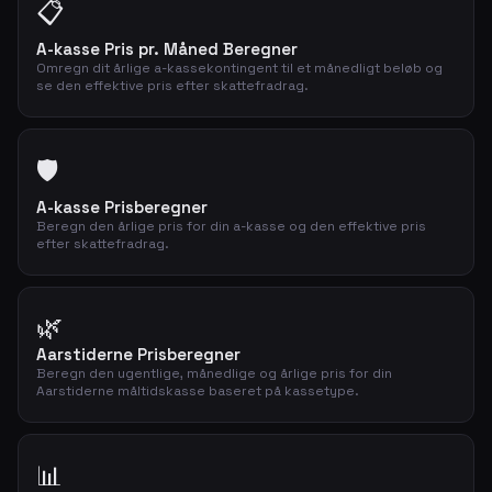
📋
A-kasse Pris pr. Måned Beregner
Omregn dit årlige a-kassekontingent til et månedligt beløb og
se den effektive pris efter skattefradrag.
🛡️
A-kasse Prisberegner
Beregn den årlige pris for din a-kasse og den effektive pris
efter skattefradrag.
🌿
Aarstiderne Prisberegner
Beregn den ugentlige, månedlige og årlige pris for din
Aarstiderne måltidskasse baseret på kassetype.
📊