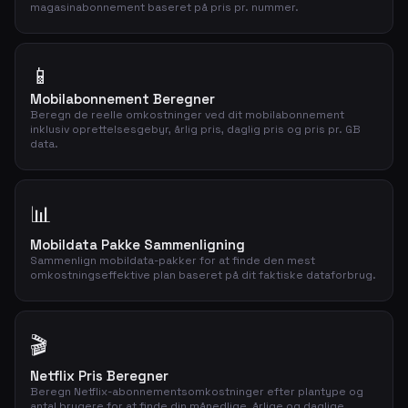
magasinabonnement baseret på pris pr. nummer.
📱
Mobilabonnement Beregner
Beregn de reelle omkostninger ved dit mobilabonnement
inklusiv oprettelsesgebyr, årlig pris, daglig pris og pris pr. GB
data.
📊
Mobildata Pakke Sammenligning
Sammenlign mobildata-pakker for at finde den mest
omkostningseffektive plan baseret på dit faktiske dataforbrug.
🎬
Netflix Pris Beregner
Beregn Netflix-abonnementsomkostninger efter plantype og
antal brugere for at finde din månedlige, årlige og daglige