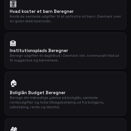
🧮
Hvad koster et barn Beregner
Anslå de samlede udgifter til at opfostre et barn i Danmark over
en given aldersperiode.
🏫
Institutionsplads Beregner
Beregn udgiften til dagtilbud i Danmark inkl. kommunalt tilskud
til vuggestue og børnehave.
🏠
Boliglån Budget Beregner
Beregn din månedlige ydelse på boliglån, samlede
renteudgifter og total tilbagebetaling ud fra boligpris,
udbetaling, rente og løbetid.
🏘️