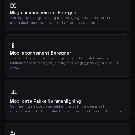
📖
Magasinabonnement Beregner
Beregn den årlige pris og månedlige gennemsnit for dit
magasinabonnement baseret på pris pr. nummer.
📱
Mobilabonnement Beregner
Beregn de reelle omkostninger ved dit mobilabonnement
inklusiv oprettelsesgebyr, årlig pris, daglig pris og pris pr. GB
data.
📊
Mobildata Pakke Sammenligning
Sammenlign mobildata-pakker for at finde den mest
omkostningseffektive plan baseret på dit faktiske dataforbrug.
🎬