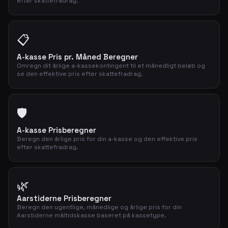
efter skattefradrag.
📋
A-kasse Pris pr. Måned Beregner
Omregn dit årlige a-kassekontingent til et månedligt beløb og
se den effektive pris efter skattefradrag.
🛡️
A-kasse Prisberegner
Beregn den årlige pris for din a-kasse og den effektive pris
efter skattefradrag.
🌿
Aarstiderne Prisberegner
Beregn den ugentlige, månedlige og årlige pris for din
Aarstiderne måltidskasse baseret på kassetype.