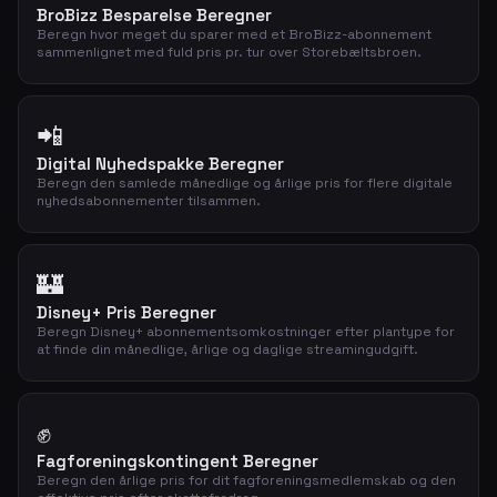
BroBizz Besparelse Beregner
Beregn hvor meget du sparer med et BroBizz-abonnement
sammenlignet med fuld pris pr. tur over Storebæltsbroen.
📲
Digital Nyhedspakke Beregner
Beregn den samlede månedlige og årlige pris for flere digitale
nyhedsabonnementer tilsammen.
🏰
Disney+ Pris Beregner
Beregn Disney+ abonnementsomkostninger efter plantype for
at finde din månedlige, årlige og daglige streamingudgift.
✊
Fagforeningskontingent Beregner
Beregn den årlige pris for dit fagforeningsmedlemskab og den