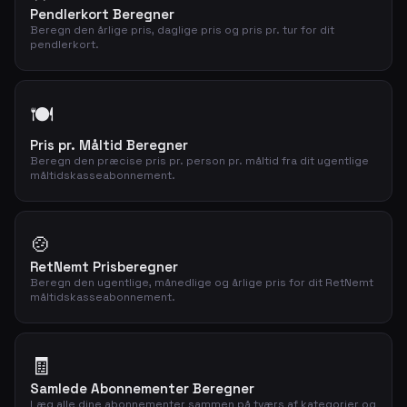
Pendlerkort Beregner
Beregn den årlige pris, daglige pris og pris pr. tur for dit
pendlerkort.
🍽️
Pris pr. Måltid Beregner
Beregn den præcise pris pr. person pr. måltid fra dit ugentlige
måltidskasseabonnement.
🍲
RetNemt Prisberegner
Beregn den ugentlige, månedlige og årlige pris for dit RetNemt
måltidskasseabonnement.
🧾
Samlede Abonnementer Beregner
Læg alle dine abonnementer sammen på tværs af kategorier og