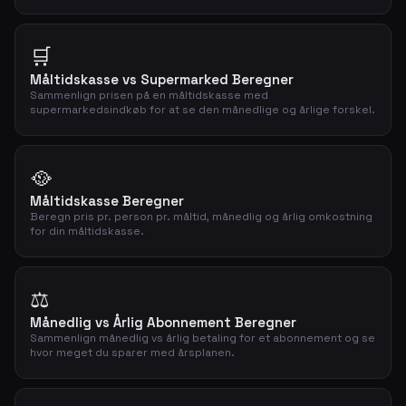
🛒
Måltidskasse vs Supermarked Beregner
Sammenlign prisen på en måltidskasse med
supermarkedsindkøb for at se den månedlige og årlige forskel.
🥘
Måltidskasse Beregner
Beregn pris pr. person pr. måltid, månedlig og årlig omkostning
for din måltidskasse.
⚖️
Månedlig vs Årlig Abonnement Beregner
Sammenlign månedlig vs årlig betaling for et abonnement og se
hvor meget du sparer med årsplanen.