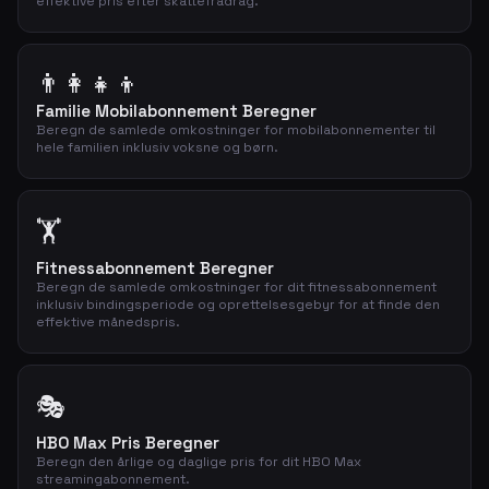
effektive pris efter skattefradrag.
👨‍👩‍👧‍👦
Familie Mobilabonnement Beregner
Beregn de samlede omkostninger for mobilabonnementer til
hele familien inklusiv voksne og børn.
🏋️
Fitnessabonnement Beregner
Beregn de samlede omkostninger for dit fitnessabonnement
inklusiv bindingsperiode og oprettelsesgebyr for at finde den
effektive månedspris.
🎭
HBO Max Pris Beregner
Beregn den årlige og daglige pris for dit HBO Max
streamingabonnement.