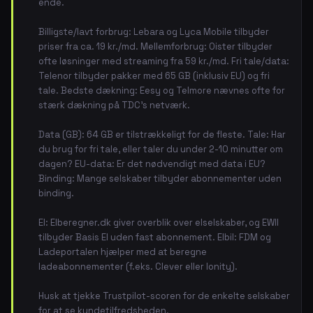
ende.
Billigste/lavt forbrug: Lebara og Lyca Mobile tilbyder
priser fra ca. 19 kr./md. Mellemforbrug: Oister tilbyder
ofte løsninger med streaming fra 59 kr./md. Fri tale/data:
Telenor tilbyder pakker med 65 GB (inklusiv EU) og fri
tale. Bedste dækning: Eesy og Telmore nævnes ofte for
stærk dækning på TDC's netværk.
Data (GB): 64 GB er tilstrækkeligt for de fleste. Tale: Har
du brug for fri tale, eller taler du under 2-10 minutter om
dagen? EU-data: Er det nødvendigt med data i EU?
Binding: Mange selskaber tilbyder abonnementer uden
binding.
El: Elberegner.dk giver overblik over elselskaber, og EWII
tilbyder Basis El uden fast abonnement. Elbil: FDM og
Ladeportalen hjælper med at beregne
ladeabonnementer (f.eks. Clever eller Ionity).
Husk at tjekke Trustpilot-scoren for de enkelte selskaber
for at se kundetilfredsheden.