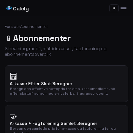
Calcly
☀
Forside
/
Abonnementer
📱
Abonnementer
Streaming, mobil, måltidskasser, fagforening og
abonnementsoverblik
🧮
A-kasse Efter Skat Beregner
Beregn den effektive nettopris for dit a-kassemedlemskab
efter skattefradrag med en justerbar fradragsprocent.
🤝
A-kasse + Fagforening Samlet Beregner
Beregn den samlede pris for a-kasse og fagforening før og