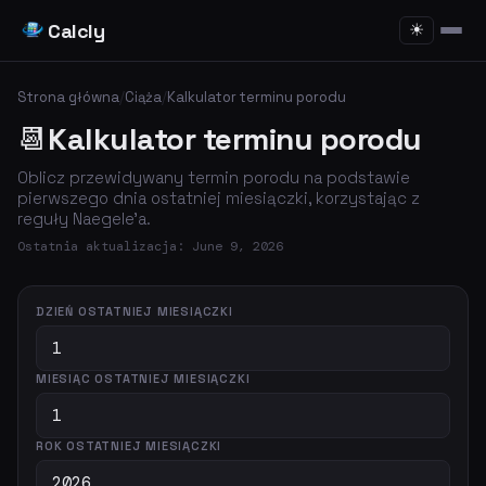
Calcly
☀
Strona główna
/
Ciąża
/
Kalkulator terminu porodu
📆
Kalkulator terminu porodu
Oblicz przewidywany termin porodu na podstawie
pierwszego dnia ostatniej miesiączki, korzystając z
reguły Naegele'a.
Ostatnia aktualizacja: June 9, 2026
DZIEŃ OSTATNIEJ MIESIĄCZKI
MIESIĄC OSTATNIEJ MIESIĄCZKI
ROK OSTATNIEJ MIESIĄCZKI