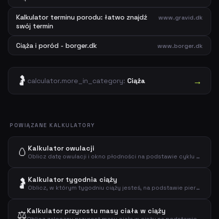
Kalkulator terminu porodu: łatwo znajdź
www.gravid.dk
swój termin
Ciąża i poród - borger.dk
www.borger.dk
🤰
→
calculator.more_in_category:
Ciąża
POWIĄZANE KALKULATORY
Kalkulator owulacji
🥚
Oblicz datę owulacji i okno płodności na podstawie cyklu menstruacyjnego.
Kalkulator tygodnia ciąży
🤰
Oblicz, w którym tygodniu ciąży jesteś, na podstawie pierwszego dnia ostatniej miesiączki.
Kalkulator przyrostu masy ciała w ciąży
⚖️