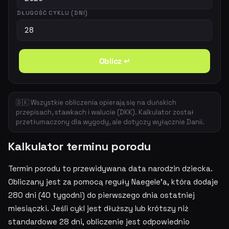
DŁUGOŚĆ CYKLU (DNI)
Oblicz ↵
🇩🇰 Wszystkie obliczenia opierają się na duńskich
przepisach, stawkach i walucie (DKK). Kalkulator został
przetłumaczony dla wygody, ale dotyczy wyłącznie Danii.
Kalkulator terminu porodu
Termin porodu to przewidywana data narodzin dziecka.
Obliczany jest za pomocą reguły Naegele'a, która dodaje
280 dni (40 tygodni) do pierwszego dnia ostatniej
miesiączki. Jeśli cykl jest dłuższy lub krótszy niż
standardowe 28 dni, obliczenie jest odpowiednio