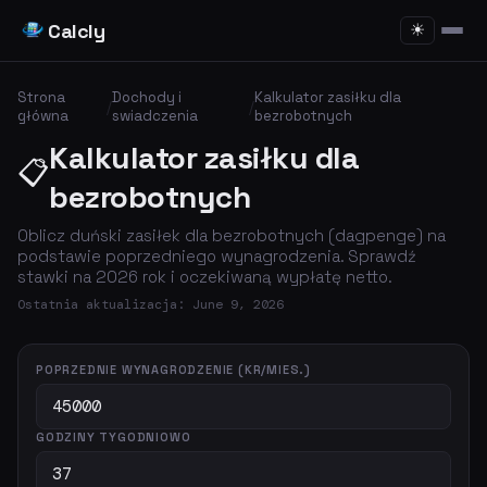
Calcly
☀
Strona
Dochody i
Kalkulator zasiłku dla
/
/
główna
swiadczenia
bezrobotnych
Kalkulator zasiłku dla
📋
bezrobotnych
Oblicz duński zasiłek dla bezrobotnych (dagpenge) na
podstawie poprzedniego wynagrodzenia. Sprawdź
stawki na 2026 rok i oczekiwaną wypłatę netto.
Ostatnia aktualizacja: June 9, 2026
POPRZEDNIE WYNAGRODZENIE (KR/MIES.)
GODZINY TYGODNIOWO