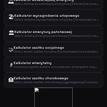
🌅
Oblicz duńską wcześniejszą emeryturę (efterløn) na podstawie stawki, godzin i dochodu z pracy. Sprawdź stawki na 2026 rok.
🏖️
Kalkulator wynagrodzenia urlopowego
Oblicz duńskie wynagrodzenie urlopowe (feriepenge) na podstawie rocznego dochodu i procentu wynagrodzenia urlopowego.
🏛️
Kalkulator emerytury państwowej
Oblicz duńską emeryturę państwową (folkepension) z kwotą bazową i dodatkiem emerytalnym. Sprawdź oczekiwaną wypłatę na 2026.
Kalkulator zasiłku socjalnego
🤝
Oblicz duński zasiłek socjalny (kontanthjælp) na podstawie wieku, osób na utrzymaniu i stanu cywilnego. Sprawdź stawki na 2026.
Kalkulator emerytalny
👴
Oszacuj przyszłe duńskie oszczędności emerytalne na podstawie składek, obecnych oszczędności i oczekiwanego zwrotu. Sprawdź szacunek po podatku PAL.
Kalkulator zasiłku chorobowego
🏥
Oblicz duński zasiłek chorobowy (sygedagpenge) na podstawie tygodniowego wynagrodzenia i godzin pracy. Sprawdź maksymalną stawkę na 2026 rok.