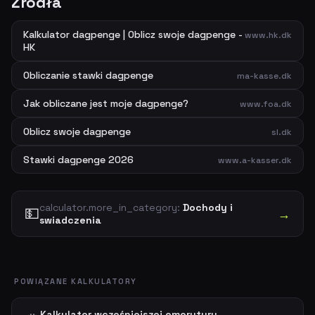
Źródła
Kalkulator dagpenge | Oblicz swoje dagpenge -
www.hk.dk
HK
Obliczanie stawki dagpenge
ma-kasse.dk
Jak obliczane jest moje dagpenge?
www.foa.dk
Oblicz swoje dagpenge
sl.dk
Stawki dagpenge 2026
www.a-kasser.dk
calculator.more_in_category:
Dochody i
💵
→
swiadczenia
POWIĄZANE KALKULATORY
Kalkulator wcześniejszej emerytury