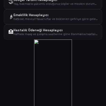
🤝
Yaş, bakmakla yükümlü olduğunuz kişiler ve medeni durumunuza göre Danimarka sosyal yardımını (kontanthjælp) hesaplayın. 2026 oranlarını görün.
Emeklilik Hesaplayıcı
👴
Katkılar, mevcut tasarruflar ve beklenen getiriye göre gelecekteki Danimarka emeklilik tasarruflarınızı tahmin edin. PAL vergisi sonrası tahmini görün.
Hastalık Ödeneği Hesaplayıcı
🏥
Haftalık maaş ve çalışma saatlerine göre Danimarka hastalık ödeneğinizi (sygedagpenge) hesaplayın. 2026 maksimum oranını görün.