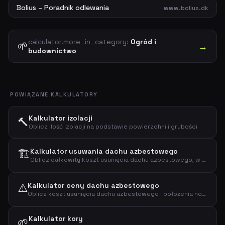
Bolius – Poradnik odlewania
www.bolius.dk
calculator.more_in_category:
Ogród i
🌱
→
budownictwo
POWIĄZANE KALKULATORY
Kalkulator izolacji
🔨
Oblicz ilość izolacji na podstawie powierzchni i grubości
🏗️
Kalkulator usuwania dachu azbestowego
Oblicz całkowity koszt usunięcia dachu azbestowego, w tym rozbiórka, transport i składowanie.
⚠️
Kalkulator ceny dachu azbestowego
Oblicz koszt usunięcia dachu azbestowego i położenia nowego
Kalkulator kory
🌱