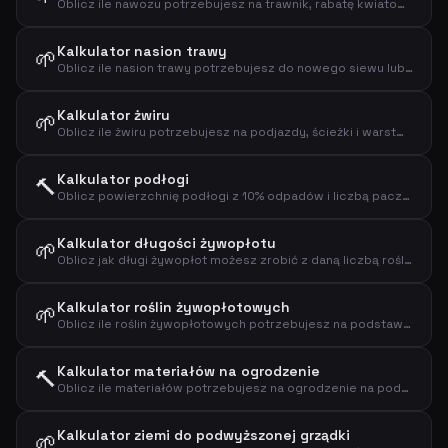
Oblicz ile nawozu potrzebujesz na trawnik, rabatę kwiatową lub ogród warzywny
Kalkulator nasion trawy
🌱
Oblicz ile nasion trawy potrzebujesz do nowego siewu lub dosiewania trawnika
Kalkulator żwiru
🌱
Oblicz ile żwiru potrzebujesz na podjazdy, ścieżki i warstwy drenażowe
Kalkulator podłogi
🔨
Oblicz powierzchnię podłogi z 10% odpadów i liczbą paczek
Kalkulator długości żywopłotu
🌱
Oblicz jak długi żywopłot możesz zrobić z daną liczbą roślin i odstępem
Kalkulator roślin żywopłotowych
🌱
Oblicz ile roślin żywopłotowych potrzebujesz na podstawie długości żywopłotu i odstępów
Kalkulator materiałów na ogrodzenie
🔨
Oblicz ile materiałów potrzebujesz na ogrodzenie na podstawie długości i wysokości
Kalkulator ziemi do podwyższonej grządki
🌱