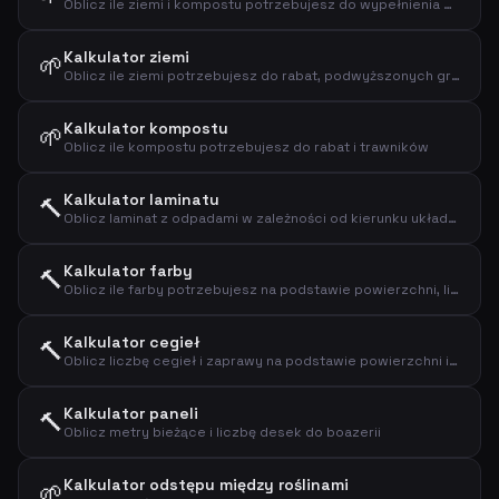
Oblicz ile ziemi i kompostu potrzebujesz do wypełnienia podwyższonej grządki
Kalkulator ziemi
🌱
Oblicz ile ziemi potrzebujesz do rabat, podwyższonych grządek lub nowych nasadzeń
Kalkulator kompostu
🌱
Oblicz ile kompostu potrzebujesz do rabat i trawników
Kalkulator laminatu
🔨
Oblicz laminat z odpadami w zależności od kierunku układania
Kalkulator farby
🔨
Oblicz ile farby potrzebujesz na podstawie powierzchni, liczby warstw i wydajności
Kalkulator cegieł
🔨
Oblicz liczbę cegieł i zaprawy na podstawie powierzchni i formatu cegieł
Kalkulator paneli
🔨
Oblicz metry bieżące i liczbę desek do boazerii
Kalkulator odstępu między roślinami
🌱