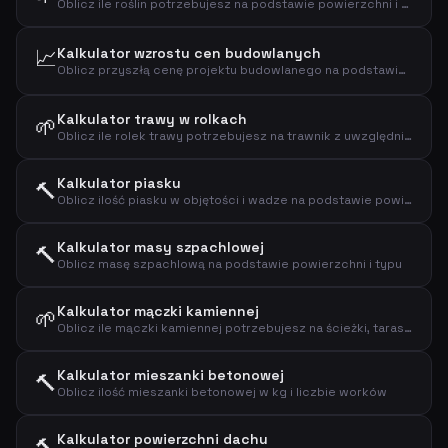
Oblicz ile roślin potrzebujesz na podstawie powierzchni i odstępu
📈
Kalkulator wzrostu cen budowlanych
Oblicz przyszłą cenę projektu budowlanego na podstawie rocznego wzrostu cen w branży budowlanej.
Kalkulator trawy w rolkach
🌱
Oblicz ile rolek trawy potrzebujesz na trawnik z uwzględnieniem odpadów
Kalkulator piasku
🔨
Oblicz ilość piasku w objętości i wadze na podstawie powierzchni i grubości
Kalkulator masy szpachlowej
🔨
Oblicz masę szpachlową na podstawie powierzchni i typu
Kalkulator mączki kamiennej
🌱
Oblicz ile mączki kamiennej potrzebujesz na ścieżki, tarasy i podbudowy
Kalkulator mieszanki betonowej
🔨
Oblicz ilość mieszanki betonowej w kg i liczbie worków
Kalkulator powierzchni dachu
🔨