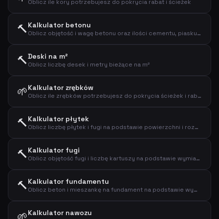
Oblicz ile kory potrzebujesz do pokrycia rabat i ścieżek
Kalkulator betonu
🔨
Oblicz objętość i wagę betonu oraz ilości cementu, piasku i kamienia
Deski na m²
🔨
Oblicz liczbę desek i metry bieżące na m²
Kalkulator zrębków
🌱
Oblicz ile zrębków potrzebujesz do pokrycia ścieżek i rabat
Kalkulator płytek
🔨
Oblicz liczbę płytek i fugi na podstawie powierzchni i rozmiaru płytek
Kalkulator fugi
🔨
Oblicz objętość fugi i liczbę kartuszy na podstawie wymiarów spoiny
Kalkulator fundamentu
🔨
Oblicz beton i mieszankę na fundament na podstawie wymiarów
Kalkulator nawozu
🌱