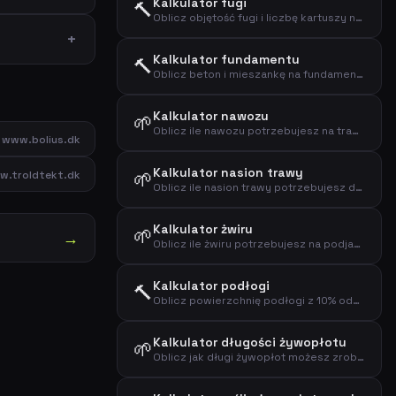
Kalkulator fugi
🔨
Oblicz objętość fugi i liczbę kartuszy na podstawie wymiarów spoiny
Kalkulator fundamentu
🔨
Oblicz beton i mieszankę na fundament na podstawie wymiarów
Kalkulator nawozu
🌱
Oblicz ile nawozu potrzebujesz na trawnik, rabatę kwiatową lub ogród warzywny
www.bolius.dk
Kalkulator nasion trawy
🌱
w.troldtekt.dk
Oblicz ile nasion trawy potrzebujesz do nowego siewu lub dosiewania trawnika
Kalkulator żwiru
🌱
→
Oblicz ile żwiru potrzebujesz na podjazdy, ścieżki i warstwy drenażowe
Kalkulator podłogi
🔨
Oblicz powierzchnię podłogi z 10% odpadów i liczbą paczek
Kalkulator długości żywopłotu
🌱
Oblicz jak długi żywopłot możesz zrobić z daną liczbą roślin i odstępem