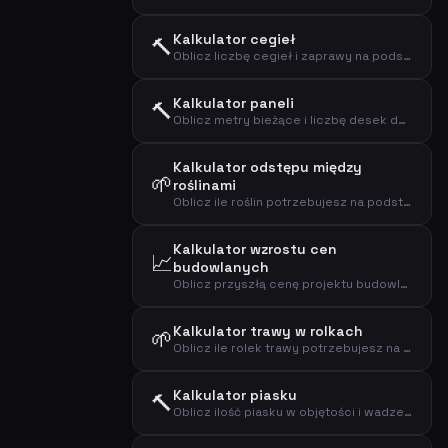
Kalkulator cegieł
🔨
Oblicz liczbę cegieł i zaprawy na podstawie powierzchni i formatu cegieł
Kalkulator paneli
🔨
Oblicz metry bieżące i liczbę desek do boazerii
Kalkulator odstępu między
🌱
roślinami
Oblicz ile roślin potrzebujesz na podstawie powierzchni i odstępu
Kalkulator wzrostu cen
📈
budowlanych
Oblicz przyszłą cenę projektu budowlanego na podstawie rocznego wzrostu cen w branży budowlanej.
Kalkulator trawy w rolkach
🌱
Oblicz ile rolek trawy potrzebujesz na trawnik z uwzględnieniem odpadów
Kalkulator piasku
🔨
Oblicz ilość piasku w objętości i wadze na podstawie powierzchni i grubości