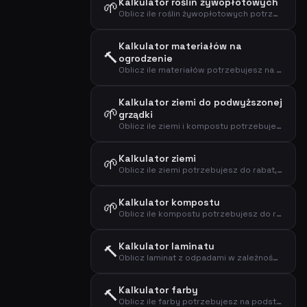
Kalkulator roślin żywopłotowych
🌱
Oblicz ile roślin żywopłotowych potrzebujesz na podstawie długości żywopłotu i odstępów
Kalkulator materiałów na
🔨
ogrodzenie
Oblicz ile materiałów potrzebujesz na ogrodzenie na podstawie długości i wysokości
Kalkulator ziemi do podwyższonej
🌱
grządki
Oblicz ile ziemi i kompostu potrzebujesz do wypełnienia podwyższonej grządki
Kalkulator ziemi
🌱
Oblicz ile ziemi potrzebujesz do rabat, podwyższonych grządek lub nowych nasadzeń
Kalkulator kompostu
🌱
Oblicz ile kompostu potrzebujesz do rabat i trawników
Kalkulator laminatu
🔨
Oblicz laminat z odpadami w zależności od kierunku układania
Kalkulator farby
🔨
Oblicz ile farby potrzebujesz na podstawie powierzchni, liczby warstw i wydajności