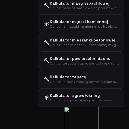
Kalkulator masy szpachlowej
🔨
Oblicz masę szpachlową na podstawie powierzchni i typu
Kalkulator mączki kamiennej
🌱
Oblicz ile mączki kamiennej potrzebujesz na ścieżki, tarasy i podbudowy
Kalkulator mieszanki betonowej
🔨
Oblicz ilość mieszanki betonowej w kg i liczbie worków
Kalkulator powierzchni dachu
🔨
Oblicz rzeczywistą powierzchnię dachu na podstawie rzutu i nachylenia
Kalkulator tapety
🔨
Oblicz ile rolek tapety potrzebujesz na podstawie wymiarów ścian
Kalkulator agrowłókniny
🌱
Oblicz ile agrowłókniny potrzebujesz z uwzględnieniem zakładek