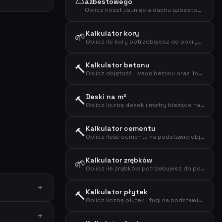
azbestowego
Oblicz koszt usunięcia dachu azbestowego i położenia nowego
Kalkulator kory
🌱
Oblicz ile kory potrzebujesz do pokrycia rabat i ścieżek
Kalkulator betonu
🔨
Oblicz objętość i wagę betonu oraz ilości cementu, piasku i kamienia
Deski na m²
🔨
Oblicz liczbę desek i metry bieżące na m²
Kalkulator cementu
🔨
Oblicz ilość cementu na podstawie objętości i rodzaju zastosowania
Kalkulator zrębków
🌱
Oblicz ile zrębków potrzebujesz do pokrycia ścieżek i rabat
Kalkulator płytek
🔨
Oblicz liczbę płytek i fugi na podstawie powierzchni i rozmiaru płytek