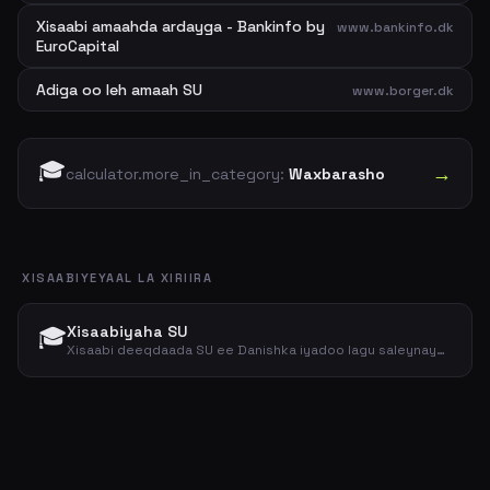
Xisaabi amaahda ardayga - Bankinfo by
www.bankinfo.dk
EuroCapital
Adiga oo leh amaah SU
www.borger.dk
🎓
→
calculator.more_in_category:
Waxbarasho
XISAABIYEYAAL LA XIRIIRA
🎓
Xisaabiyaha SU
Xisaabi deeqdaada SU ee Danishka iyadoo lagu saleynayo xaaladda guriga iyo xadka dakhliga.