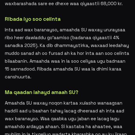
waxbarashada sare ee dhexe waa qiyaastii 68,000 kr.
Ribada iyo soo celinta
Inta aad wax baranayso, amaahda SU waxay ururaysaa
ribo heer dawladdu go'aamiso (badanaa qiyaastii 4%
sanadka 2025). Ka dib dhammaystirka, waxaad leedahay
muddo sanad ah oo fursad ah ka hor inta aan soo celinta
bilaabanin. Amaahda waa in la soo celiyaa ugu badnaan
15 sannadood. Ribada amaahda SU waa la dhimi karaa
canshuurta.
Ma qaadan lahayd amaah SU?
Amaahda SU waxay noqon kartaa xulasho wanaagsan
haddii aad u baahan tahay lacag dheeraad ah inta aad
wax baranayso. Waa qaabka ugu jaban ee lacag lagu
amaahdo ardayga ahaan. Si kastaba ha ahaatee, waa
muhiim in la tixgeliyo wadarta kharashka oo ay ku jiraan