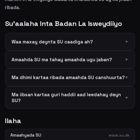
ribada.
Su'aalaha Inta Badan La Isweydiiyo
Waa maxay deynta SU caadiga ah?
Amaahda SU ma tahay amaahda ugu jaban?
Ma dhimi kartaa ribada amaahda SU canshuurta?
Ma iibsan kartaa guri haddii aad leedahay deyn
SU?
Ilaha
Amaahyada SU
www.su.dk