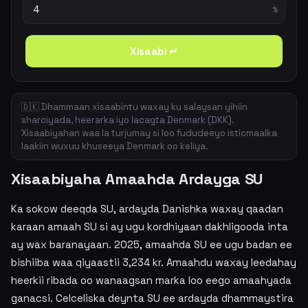
%
Xisaabi ↵
🇩🇰 Dhammaan xisaabintu waxay ku salaysan yihiin
sharciyada, heerarka iyo lacagta Denmark (DKK).
Xisaabiyahan waa la turjumay si loo fududeeyo isticmaalka
laakiin wuxuu khuseeya Denmark oo keliya.
Xisaabiyaha Amaahda Ardayga SU
Ka sokow deeqda SU, ardayda Danishka waxay qaadan
karaan amaah SU si ay ugu kordhiyaan dakhligooda inta
ay wax baranayaan. 2025, amaahda SU ee ugu badan ee
bishiiba waa qiyaastii 3,234 kr. Amaahdu waxay leedahay
heerkii ribada oo wanaagsan marka loo eego amaahyada
ganacsi. Celceliska deynta SU ee ardayda dhammaystira