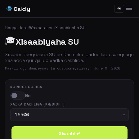
Calcly
☀
Bogga Hore
/
Waxbarasho
/
Xisaabiyaha SU
🎓
Xisaabiyaha SU
Xisaabi deeqdaada SU ee Danishka iyadoo lagu saleynayo
xaaladda guriga iyo xadka dakhliga.
Markii ugu dambeysay la cusbooneysiiyay: June 9, 2026
KU NOOL GURIGA
No
XADKA DAKHLIGA (KR/BISHII)
kr
Xisaabi ↵