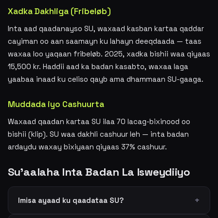
Xadka Dakhliga (Fribeløb)
Inta aad qaadanayso SU, waxaad kasban kartaa qaddar
cayiman oo aan saamayn ku lahayn deeqdaada — taas
waxaa loo yaqaan fribeløb. 2025, xadka bishii waa qiyaas
15,500 kr. Haddii aad ka badan kasabto, waxaa laga
yaabaa inaad ku celiso qayb ama dhammaan SU-gaaga.
Muddada iyo Cashuurta
Waxaad qaadan kartaa SU ilaa 70 lacag-bixinood oo
bishii (klip). SU waa dakhli cashuur leh — inta badan
ardaydu waxay bixiyaan qiyaas 37% cashuur.
Su'aalaha Inta Badan La Isweydiiyo
Imisa ayaad ku qaadataa SU?