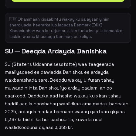
🇩🇰 Dhammaan xisaabintu waxay ku salaysan yihiin
sharciyada, heerarka iyo lacagta Denmark (DKK).
Xisaabiyahan waa la turjumay si loo fududeeyo isticmaalka
laakiin wuxuu khuseeya Denmark oo keliya.
SU — Deeqda Ardayda Danishka
SU (Statens Uddannelsesstøtte) waa taageerada
maaliyadeed ee dawladda Danishka ee ardayda
waxbarashada sare. Deeqdu waxay u furan tahay
muwaadiniinta Danishka iyo arday caalami ah oo
qaarkood. Qaddarka aad hesho waxay ku xiran tahay
haddii aad la nooshahay waalidkaa ama madax-bannaan.
2025, ardayda madax-bannaan waxay qaataan qiyaas
6,397 kr bishii ka hor cashuurta, kuwa la nool
waalidkooduna qiyaas 3,355 kr.