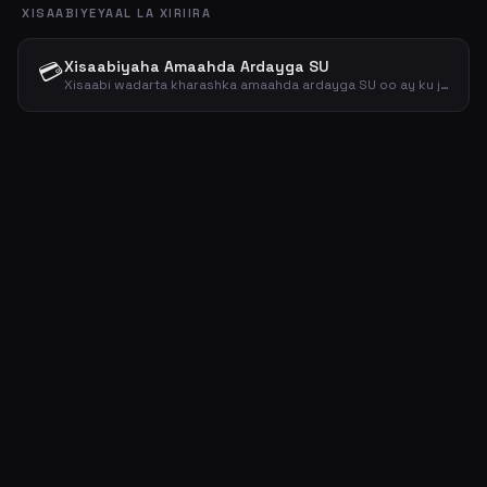
XISAABIYEYAAL LA XIRIIRA
💳
Xisaabiyaha Amaahda Ardayga SU
Xisaabi wadarta kharashka amaahda ardayga SU oo ay ku jiraan ribada iyo soo celinta.