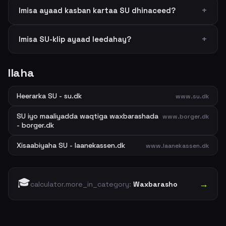
Imisa ayaad kasban kartaa SU dhinaceed?
Imisa SU-klip ayaad leedahay?
Ilaha
Heerarka SU - su.dk
www.su.dk
SU iyo maaliyadda waqtiga waxbarashada
www.borger.dk
- borger.dk
Xisaabiyaha SU - laanekassen.dk
www.laanekassen.dk
🎓
→
calculator.more_in_category:
Waxbarasho