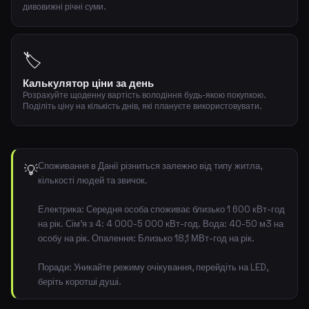
дивовижні річні суми.
🏷️
Калькулятор ціни за день
Розрахуйте щоденну вартість володіння будь-якою покупкою.
Поділіть ціну на кількість днів, які плануєте використовувати.
Споживання в Данії різниться залежно від типу житла,
💡
кількості людей та звичок.
Електрика: Середня особа споживає близько 1 600 кВт-год
на рік. Сім'я з 4: 4 000-5 000 кВт-год. Вода: 40-50 м3 на
особу на рік. Опалення: Близько 18,1 МВт-год на рік.
Поради: Уникайте режиму очікування, перейдіть на LED,
беріть коротші душі.