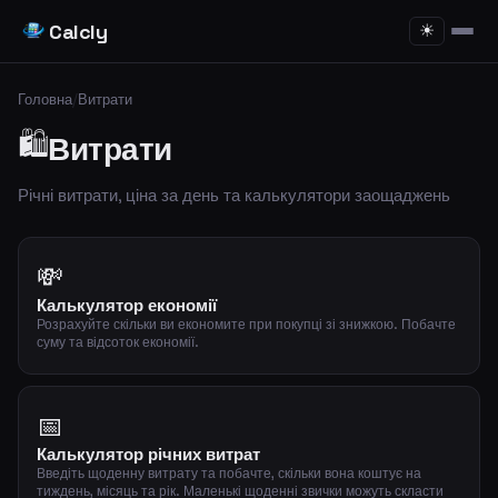
Calcly
☀
Головна
/
Витрати
🛍️
Витрати
Річні витрати, ціна за день та калькулятори заощаджень
💸
Калькулятор економії
Розрахуйте скільки ви економите при покупці зі знижкою. Побачте
суму та відсоток економії.
📅
Калькулятор річних витрат
Введіть щоденну витрату та побачте, скільки вона коштує на
тиждень, місяць та рік. Маленькі щоденні звички можуть скласти