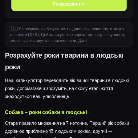
Розрахувати ↵
🇩🇰 Усі розрахунки базуються на данських правилах, ставках
та валюті (DKK). Цей калькулятор перекладено для зручності,
але він застосовується виключно до Данії.
Розрахуйте роки тварини в людські
роки
Наш калькулятор переводить вік вашої тварини в людські
роки, допомагаючи зрозуміти, на якому етапі життя
знаходиться ваш улюбленець.
Собака – роки собаки в людські
Старе правило множення на 7 неточне. Перший рік собаки
дорівнює приблизно 15 людським рокам, другий —