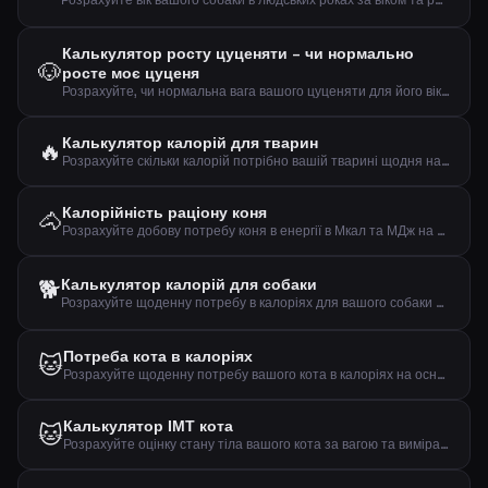
Розрахуйте вік вашого собаки в людських роках за віком та розміром породи
Калькулятор росту цуценяти – чи нормально
🐶
росте моє цуценя
Розрахуйте, чи нормальна вага вашого цуценяти для його віку порівняно з очікуваною вагою дорослого
Калькулятор калорій для тварин
🔥
Розрахуйте скільки калорій потрібно вашій тварині щодня на основі типу тварини, ваги та рівня активності
Калорійність раціону коня
🐴
Розрахуйте добову потребу коня в енергії в Мкал та МДж на основі ваги та рівня активності
🐕
Калькулятор калорій для собаки
Розрахуйте щоденну потребу в калоріях для вашого собаки на основі ваги, активності та стерилізації
Потреба кота в калоріях
🐱
Розрахуйте щоденну потребу вашого кота в калоріях на основі ваги, активності та стерилізації
Калькулятор ІМТ кота
🐱
Розрахуйте оцінку стану тіла вашого кота за вагою та вимірами