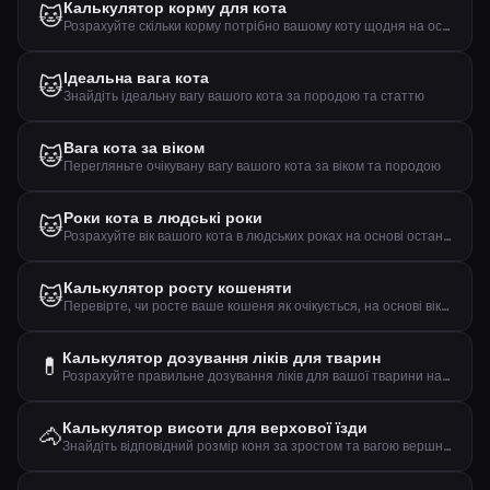
Калькулятор корму для кота
🐱
Розрахуйте скільки корму потрібно вашому коту щодня на основі ваги, активності та віку
Ідеальна вага кота
🐱
Знайдіть ідеальну вагу вашого кота за породою та статтю
Вага кота за віком
🐱
Перегляньте очікувану вагу вашого кота за віком та породою
Роки кота в людські роки
🐱
Розрахуйте вік вашого кота в людських роках на основі останніх досліджень
Калькулятор росту кошеняти
🐱
Перевірте, чи росте ваше кошеня як очікується, на основі віку та ваги
Калькулятор дозування ліків для тварин
💊
Розрахуйте правильне дозування ліків для вашої тварини на основі ваги, дози на кг та плану лікування
Калькулятор висоти для верхової їзди
🐴
Знайдіть відповідний розмір коня за зростом та вагою вершника