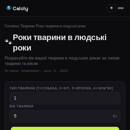
Calcly
☀
Головна
/
Тварини
/
Роки тварини в людські роки
Роки тварини в людські
🐾
роки
Розрахуйте вік вашої тварини в людських роках за типом
тварини та віком
Останнє оновлення: June 9, 2026
ТИП ТВАРИНИ (1=СОБАКА, 2=КІТ, 3=КРОЛИК, 4=ХОМ'ЯК)
ВІК ТВАРИНИ
år