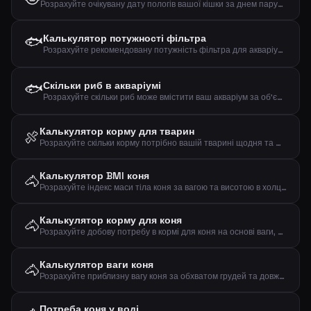
Розрахуйте очікувану дату пологів вашої кішки за днем парування
🐟
Калькулятор потужності фільтра
Розрахуйте рекомендовану потужність фільтра для акваріума за об'ємом, кількістю риб та рослин
🐟
Скільки риб в акваріумі
Розрахуйте скільки риб може вмістити ваш акваріум за об'ємом та розміром риб
Калькулятор корму для тварин
🍖
Розрахуйте скільки корму потрібно вашій тварині щодня та щотижня на основі типу тварини, ваги та рівня активності
Калькулятор BMI коня
🐴
Розрахуйте індекс маси тіла коня за вагою та висотою в холці та оцініть чи кінь має недостатню, нормальну чи надмірну вагу
Калькулятор корму для коня
🐴
Розрахуйте добову потребу в кормі для коня на основі ваги, рівня активності та типу
Калькулятор ваги коня
🐴
Розрахуйте приблизну вагу коня за обхватом грудей та довжиною тіла за формулою Керролла і Хантінгтона
Потреба коня у воді