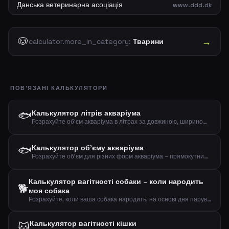
Данська ветеринарна асоціація
www.ddd.dk
🐶
→
calculator.more_in_category:
Тварини
ПОВ'ЯЗАНІ КАЛЬКУЛЯТОРИ
🐟
Калькулятор літрів акваріума
Розрахуйте об'єм акваріума в літрах за довжиною, шириною та висотою
🐟
Калькулятор об'єму акваріума
Розрахуйте об'єм для різних форм акваріума – прямокутний, круглий/циліндричний або з вигнутим склом
Калькулятор вагітності собаки – коли народить
🐕
моя собака
Розрахуйте, коли ваша собака народить, на основі дня парування
Калькулятор вагітності кішки
🐱