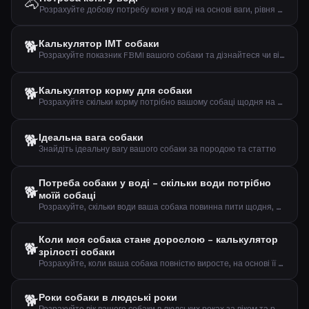
🐴
Розрахуйте добову потребу коня у воді на основі ваги, рівня активності та температури
🐕
Калькулятор ІМТ собаки
Розрахуйте показник FBMI вашого собаки та дізнайтеся чи він має зайву або недостатню вагу
🐕
Калькулятор корму для собаки
Розрахуйте скільки корму потрібно вашому собаці щодня на основі ваги, рівня активності та віку
🐕
Ідеальна вага собаки
Знайдіть ідеальну вагу вашого собаки за породою та статтю
Потреба собаки у воді – скільки води потрібно
🐕
моїй собаці
Розрахуйте, скільки води ваша собака повинна пити щодня, на основі ваги, активності та погоди
Коли моя собака стане дорослою – калькулятор
🐕
зрілості собаки
Розрахуйте, коли ваша собака повністю виросте, на основі її розміру та поточного віку
🐕
Роки собаки в людські роки