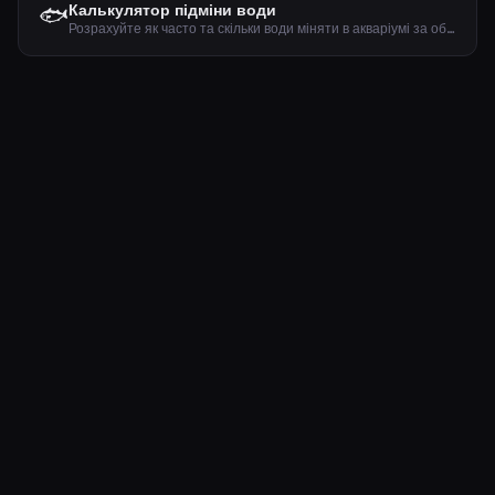
🐟
Калькулятор підміни води
Розрахуйте як часто та скільки води міняти в акваріумі за об'ємом, кількістю риб та рослин