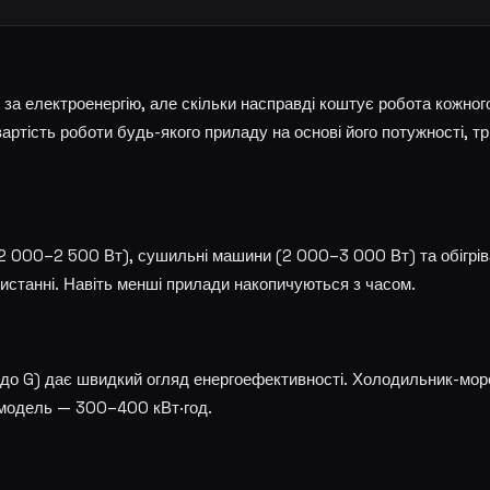
за електроенергію, але скільки насправді коштує робота кожног
артість роботи будь-якого приладу на основі його потужності, т
(2 000–2 500 Вт), сушильні машини (2 000–3 000 Вт) та обігрів
истанні. Навіть менші прилади накопичуються з часом.
A до G) дає швидкий огляд енергоефективності. Холодильник-мо
а модель — 300–400 кВт·год.