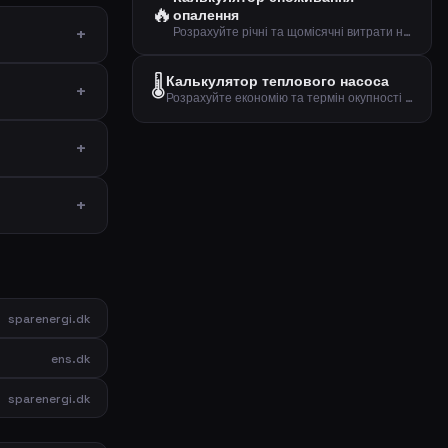
🔥
опалення
Розрахуйте річні та щомісячні витрати на опалення на основі розміру вашого житла та споживання енергії на квадратний метр.
🌡️
Калькулятор теплового насоса
Розрахуйте економію та термін окупності при переході на тепловий насос.
sparenergi.dk
ens.dk
sparenergi.dk