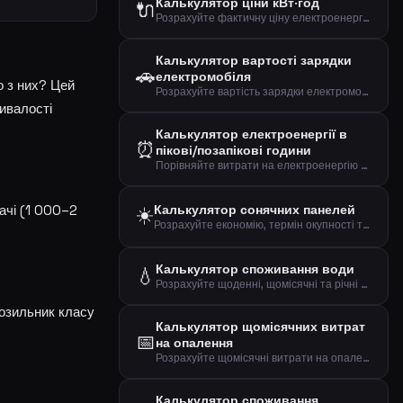
Калькулятор ціни кВт·год
🔌
Розрахуйте фактичну ціну електроенергії за кВт·год на основі загального рахунку та споживання.
Калькулятор вартості зарядки
🚗
електромобіля
о з них? Цей
Розрахуйте вартість зарядки електромобіля та ціну за кілометр.
ривалості
Калькулятор електроенергії в
⏰
пікові/позапікові години
Порівняйте витрати на електроенергію між піковими та позаніковими годинами і подивіться, як зміщення споживання може заощадити вам гроші.
ачі (1 000–2
☀️
Калькулятор сонячних панелей
Розрахуйте економію, термін окупності та рентабельність системи сонячних панелей.
Калькулятор споживання води
💧
Розрахуйте щоденні, щомісячні та річні витрати на воду на основі розміру домогосподарства та споживання.
розильник класу
Калькулятор щомісячних витрат
📅
на опалення
Розрахуйте щомісячні витрати на опалення, включаючи фіксовані збори, на основі річного споживання.
Калькулятор споживання