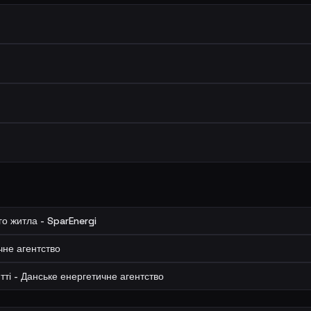
о житла - SparEnergi
чне агентство
ті - Данське енергетичне агентство