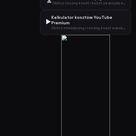
🧘
Oblicz roczny koszt i koszt za wizytę subskrypcji jogi lub wellness.
Kalkulator kosztów YouTube
▶️
Premium
Oblicz miesięczny i roczny koszt subskrypcji YouTube Premium według typu planu.