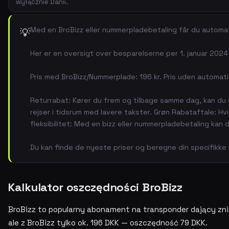
wyłącznie Danii.
Med en BroBizz eller nummerpladebetaling får du automat
💡
Her er en oversigt over besparelserne per 1. januar 2024
Pris med BroBizz/Nummerplade: 196 kr. Pris uden automatisk
Returrabat: Kører du frem og tilbage samme dag, kan du 
rejser i tidsrum med lavere takster. Grøn Rabataftale: Hvis 
fleksibilitet: Med en bizz eller nummerpladebetaling kan
Du kan finde de nyeste priser og beregne din specifikke
Kalkulator oszczędności BroBizz
BroBizz to popularny abonament na transponder dający zniż
ale z BroBizz tylko ok. 196 DKK — oszczędność 79 DKK.