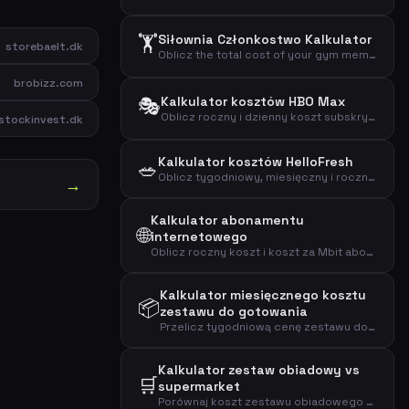
🏋️
Siłownia Członkostwo Kalkulator
storebaelt.dk
Oblicz the total cost of your gym membership including binding period and setup fees.
brobizz.com
🎭
Kalkulator kosztów HBO Max
Oblicz roczny i dzienny koszt subskrypcji streamingowej HBO Max.
stockinvest.dk
Kalkulator kosztów HelloFresh
🥗
Oblicz tygodniowy, miesięczny i roczny koszt subskrypcji HelloFresh na podstawie porcji i przepisów.
→
Kalkulator abonamentu
🌐
internetowego
Oblicz roczny koszt i koszt za Mbit abonamentu internetowego, aby efektywnie porównać plany szerokopasmowe.
Kalkulator miesięcznego kosztu
📦
zestawu do gotowania
Przelicz tygodniową cenę zestawu do gotowania na koszty miesięczne i roczne, aby zobaczyć pełny wpływ finansowy.
Kalkulator zestaw obiadowy vs
🛒
supermarket
Porównaj koszt zestawu obiadowego z zakupami w supermarkecie, aby zobaczyć miesięczną i roczną różnicę.