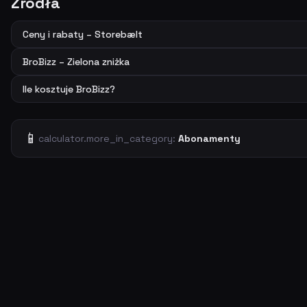
Źródła
Ceny i rabaty – Storebælt
BroBizz – Zielona zniżka
Ile kosztuje BroBizz?
📱
calculator.more_in_category:
Abonamenty