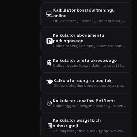
Kalkulator kosztów treningu
💻
online
Oblicz roczny i dzienny koszt subskrypcji treningu online.
Kalkulator abonamentu
🅿️
parkingowego
Oblicz roczny i dzienny koszt abonamentu parkingowego i sprawdź, czy się opłaca.
Kalkulator biletu okresowego
🚆
Oblicz roczny koszt, dzienny koszt i koszt na przejazd biletu okresowego.
🍽️
Kalkulator ceny za posiłek
Oblicz dokładną cenę na osobę za posiłek z tygodniowej subskrypcji zestawu obiadowego.
Kalkulator kosztów RetNemt
🍲
Oblicz tygodniowy, miesięczny i roczny koszt subskrypcji zestawu obiadowego RetNemt.
Kalkulator wszystkich
🧾
subskrypcji
Zsumuj wszystkie subskrypcje we wszystkich kategoriach, aby zobaczyć łączną kwotę wydawaną miesięcznie, rocznie i dziennie.