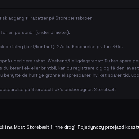
isk adgang til rabatter på Storebæltsbroen.
 for en personbil (under 6 meter):
 betaling (kort/kontant): 275 kr. Besparelse pr. tur: 79 kr.
opnå yderligere rabat. Weekend/Helligdagsrabat: Du kan spare pe
du kører i el- eller brintbil, kan du registrere dig og få den lavest
 du benytte de hurtige grønne ekspresbaner, hvilket sparer tid, ud
 besparelse på Storebælt.dk's prisberegner. Storebælt
ki na Most Storebælt i inne drogi. Pojedynczy przejazd koszt