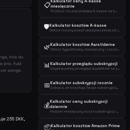
Kalkulator ceny A-kasse
📋
miesięcznie
Przelicz roczną składkę A-kasse na kwotę miesięczną i zobacz efektywny koszt po odliczeniu podatkowym.
🛡️
Kalkulator kosztów A-kasse
Oblicz roczny koszt ubezpieczenia od bezrobocia (A-kasse) i efektywny koszt po odliczeniu podatkowym.
Kalkulator kosztów Aarstiderne
🌿
Oblicz tygodniowy, miesięczny i roczny koszt zestawu posiłków Aarstiderne.
nge, hvis du
e pris. Fuld
📊
Kalkulator przeglądu subskrypcji
Uzyskaj pełny przegląd wydatków na subskrypcje: telefon, internet, streaming, fitness, muzyka, prasa i więcej.
over penge.
Kalkulator subskrypcji rocznie
📅
Zobacz, ile kosztują Twoje subskrypcje rocznie, przez 5 i 10 lat.
Kalkulator ceny subskrypcji
💰
dziennie
Podziel miesięczny koszt subskrypcji na kwoty dzienne, tygodniowe i roczne.
uje 235 DKK,
📦
Kalkulator kosztów Amazon Prime