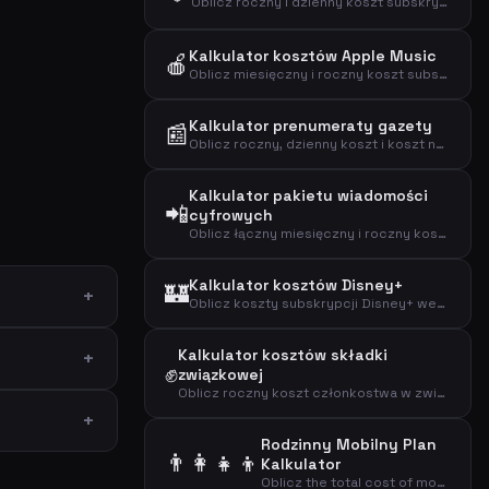
Oblicz roczny i dzienny koszt subskrypcji Amazon Prime Video.
Kalkulator kosztów Apple Music
🍎
Oblicz miesięczny i roczny koszt subskrypcji Apple Music.
Kalkulator prenumeraty gazety
📰
Oblicz roczny, dzienny koszt i koszt na artykuł prenumeraty gazety.
Kalkulator pakietu wiadomości
📲
cyfrowych
Oblicz łączny miesięczny i roczny koszt kilku cyfrowych prenumerat.
Kalkulator kosztów Disney+
🏰
Oblicz koszty subskrypcji Disney+ według typu planu, aby znaleźć miesięczne, roczne i dzienne wydatki na streaming.
Kalkulator kosztów składki
✊
związkowej
Oblicz roczny koszt członkostwa w związku zawodowym i efektywny koszt po odliczeniu podatkowym.
Rodzinny Mobilny Plan
👨‍👩‍👧‍👦
Kalkulator
Oblicz the total cost of mobile plans for your entire family including adults and children.