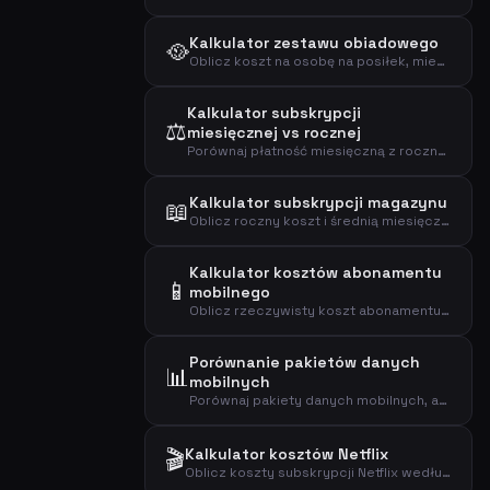
Kalkulator zestawu obiadowego
🥘
Oblicz koszt na osobę na posiłek, miesięczny i roczny koszt subskrypcji zestawu obiadowego.
Kalkulator subskrypcji
⚖️
miesięcznej vs rocznej
Porównaj płatność miesięczną z roczną za subskrypcję i zobacz, ile oszczędzasz z planem rocznym.
Kalkulator subskrypcji magazynu
📖
Oblicz roczny koszt i średnią miesięczną subskrypcji magazynu na podstawie ceny za numer.
Kalkulator kosztów abonamentu
📱
mobilnego
Oblicz rzeczywisty koszt abonamentu mobilnego, w tym opłatę aktywacyjną, koszt roczny, dzienny i koszt za GB danych.
Porównanie pakietów danych
📊
mobilnych
Porównaj pakiety danych mobilnych, aby znaleźć najbardziej opłacalny plan w oparciu o rzeczywiste zużycie danych.
🎬
Kalkulator kosztów Netflix
Oblicz koszty subskrypcji Netflix według typu planu i liczby użytkowników, aby poznać swoje wydatki miesięczne, roczne i dzienne.