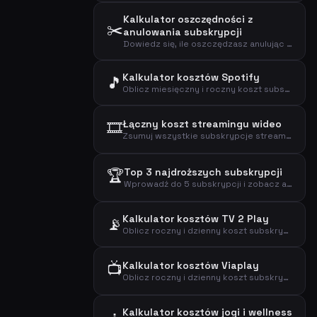
Kalkulator oszczędności z
✂️
anulowania subskrypcji
Dowiedz się, ile oszczędzasz anulując mało używaną subskrypcję i zobacz rzeczywisty koszt za użycie.
Kalkulator kosztów Spotify
🎵
Oblicz miesięczny i roczny koszt subskrypcji Spotify na podstawie wybranego planu.
🎞️
Łączny koszt streamingu wideo
Zsumuj wszystkie subskrypcje streamingu wideo, aby zobaczyć łączny koszt miesięczny, roczny i dzienny.
🏆
Top 3 najdroższych subskrypcji
Wprowadź do 5 subskrypcji i zobacz analizę kosztów z wyróżnieniem najdroższych.
Kalkulator kosztów TV 2 Play
📡
Oblicz roczny i dzienny koszt subskrypcji streamingowej TV 2 Play.
📺
Kalkulator kosztów Viaplay
Oblicz roczny i dzienny koszt subskrypcji streamingowej Viaplay.
Kalkulator kosztów jogi i wellness