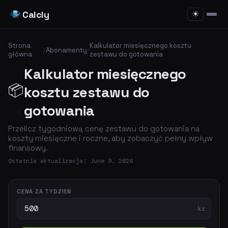
Calcly
☀
Strona
Kalkulator miesięcznego kosztu
/
Abonamenty
/
główna
zestawu do gotowania
Kalkulator miesięcznego
📦
kosztu zestawu do
gotowania
Przelicz tygodniową cenę zestawu do gotowania na
koszty miesięczne i roczne, aby zobaczyć pełny wpływ
finansowy.
Ostatnia aktualizacja: June 9, 2026
CENA ZA TYDZIEŃ
kr