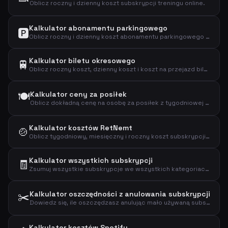
Oblicz roczny i dzienny koszt subskrypcji treningu online.
Kalkulator abonamentu parkingowego
🅿️
Oblicz roczny i dzienny koszt abonamentu parkingowego i sprawdź, czy się opłaca.
Kalkulator biletu okresowego
🚆
Oblicz roczny koszt, dzienny koszt i koszt na przejazd biletu okresowego.
🍽️
Kalkulator ceny za posiłek
Oblicz dokładną cenę na osobę za posiłek z tygodniowej subskrypcji zestawu obiadowego.
Kalkulator kosztów RetNemt
🍲
Oblicz tygodniowy, miesięczny i roczny koszt subskrypcji zestawu obiadowego RetNemt.
Kalkulator wszystkich subskrypcji
🧾
Zsumuj wszystkie subskrypcje we wszystkich kategoriach, aby zobaczyć łączną kwotę wydawaną miesięcznie, rocznie i dziennie.
✂️
Kalkulator oszczędności z anulowania subskrypcji
Dowiedz się, ile oszczędzasz anulując mało używaną subskrypcję i zobacz rzeczywisty koszt za użycie.
Kalkulator kosztów Spotify