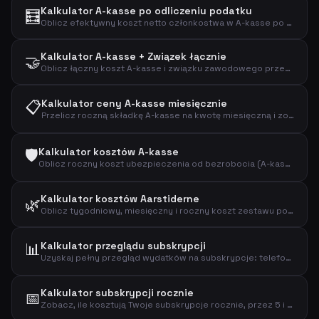
Kalkulator A-kasse po odliczeniu podatku
🧮
Oblicz efektywny koszt netto członkostwa w A-kasse po odliczeniu podatkowym z regulowanym procentem odliczenia.
Kalkulator A-kasse + Związek łącznie
🤝
Oblicz łączny koszt A-kasse i związku zawodowego przed i po odliczeniu podatkowym.
📋
Kalkulator ceny A-kasse miesięcznie
Przelicz roczną składkę A-kasse na kwotę miesięczną i zobacz efektywny koszt po odliczeniu podatkowym.
🛡️
Kalkulator kosztów A-kasse
Oblicz roczny koszt ubezpieczenia od bezrobocia (A-kasse) i efektywny koszt po odliczeniu podatkowym.
Kalkulator kosztów Aarstiderne
🌿
Oblicz tygodniowy, miesięczny i roczny koszt zestawu posiłków Aarstiderne.
📊
Kalkulator przeglądu subskrypcji
Uzyskaj pełny przegląd wydatków na subskrypcje: telefon, internet, streaming, fitness, muzyka, prasa i więcej.
Kalkulator subskrypcji rocznie
📅
Zobacz, ile kosztują Twoje subskrypcje rocznie, przez 5 i 10 lat.