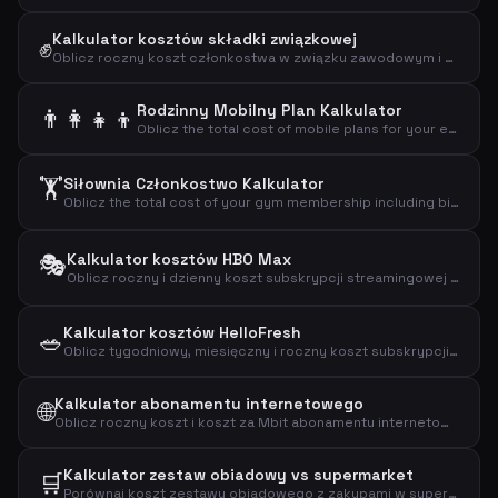
Kalkulator kosztów składki związkowej
✊
Oblicz roczny koszt członkostwa w związku zawodowym i efektywny koszt po odliczeniu podatkowym.
Rodzinny Mobilny Plan Kalkulator
👨‍👩‍👧‍👦
Oblicz the total cost of mobile plans for your entire family including adults and children.
🏋️
Siłownia Członkostwo Kalkulator
Oblicz the total cost of your gym membership including binding period and setup fees.
🎭
Kalkulator kosztów HBO Max
Oblicz roczny i dzienny koszt subskrypcji streamingowej HBO Max.
Kalkulator kosztów HelloFresh
🥗
Oblicz tygodniowy, miesięczny i roczny koszt subskrypcji HelloFresh na podstawie porcji i przepisów.
Kalkulator abonamentu internetowego
🌐
Oblicz roczny koszt i koszt za Mbit abonamentu internetowego, aby efektywnie porównać plany szerokopasmowe.
Kalkulator zestaw obiadowy vs supermarket
🛒
Porównaj koszt zestawu obiadowego z zakupami w supermarkecie, aby zobaczyć miesięczną i roczną różnicę.