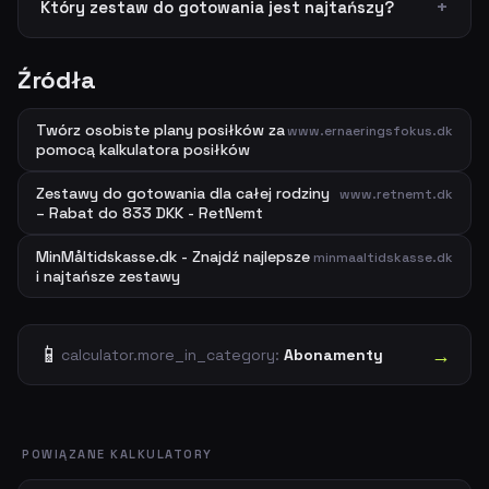
Który zestaw do gotowania jest najtańszy?
Źródła
Twórz osobiste plany posiłków za
www.ernaeringsfokus.dk
pomocą kalkulatora posiłków
Zestawy do gotowania dla całej rodziny
www.retnemt.dk
– Rabat do 833 DKK - RetNemt
MinMåltidskasse.dk - Znajdź najlepsze
minmaaltidskasse.dk
i najtańsze zestawy
📱
→
calculator.more_in_category:
Abonamenty
POWIĄZANE KALKULATORY