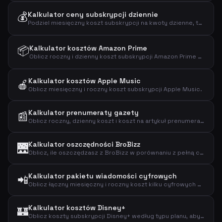
💰
Kalkulator ceny subskrypcji dziennie
Podziel miesięczny koszt subskrypcji na kwoty dzienne, tygodniowe i roczne.
📦
Kalkulator kosztów Amazon Prime
Oblicz roczny i dzienny koszt subskrypcji Amazon Prime Video.
Kalkulator kosztów Apple Music
🍎
Oblicz miesięczny i roczny koszt subskrypcji Apple Music.
Kalkulator prenumeraty gazety
📰
Oblicz roczny, dzienny koszt i koszt na artykuł prenumeraty gazety.
Kalkulator oszczędności BroBizz
🌉
Oblicz, ile oszczędzasz z BroBizz w porównaniu z pełną ceną za przejazd.
Kalkulator pakietu wiadomości cyfrowych
📲
Oblicz łączny miesięczny i roczny koszt kilku cyfrowych prenumerat.
Kalkulator kosztów Disney+
🏰
Oblicz koszty subskrypcji Disney+ według typu planu, aby znaleźć miesięczne, roczne i dzienne wydatki na streaming.