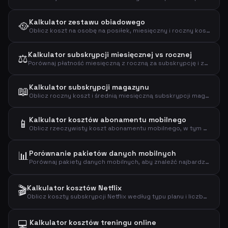
Kalkulator zestawu obiadowego
🥘
Oblicz koszt na osobę na posiłek, miesięczny i roczny koszt subskrypcji zestawu obiadowego.
Kalkulator subskrypcji miesięcznej vs rocznej
⚖️
Porównaj płatność miesięczną z roczną za subskrypcję i zobacz, ile oszczędzasz z planem rocznym.
Kalkulator subskrypcji magazynu
📖
Oblicz roczny koszt i średnią miesięczną subskrypcji magazynu na podstawie ceny za numer.
Kalkulator kosztów abonamentu mobilnego
📱
Oblicz rzeczywisty koszt abonamentu mobilnego, w tym opłatę aktywacyjną, koszt roczny, dzienny i koszt za GB danych.
📊
Porównanie pakietów danych mobilnych
Porównaj pakiety danych mobilnych, aby znaleźć najbardziej opłacalny plan w oparciu o rzeczywiste zużycie danych.
🎬
Kalkulator kosztów Netflix
Oblicz koszty subskrypcji Netflix według typu planu i liczby użytkowników, aby poznać swoje wydatki miesięczne, roczne i dzienne.
💻
Kalkulator kosztów treningu online