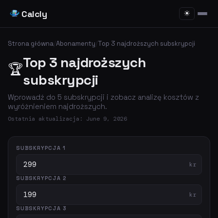
Calcly
☀
Strona główna
/
Abonamenty
/
Top 3 najdroższych subskrypcji
Top 3 najdroższych
🏆
subskrypcji
Wprowadź do 5 subskrypcji i zobacz analizę kosztów z
wyróżnieniem najdroższych.
Ostatnia aktualizacja: June 9, 2026
SUBSKRYPCJA 1
kr
SUBSKRYPCJA 2
kr
SUBSKRYPCJA 3