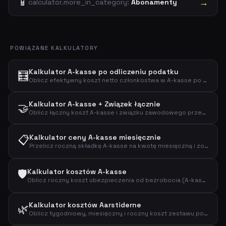
📱
→
calculator.more_in_category:
Abonamenty
POWIĄZANE KALKULATORY
Kalkulator A-kasse po odliczeniu podatku
🧮
Oblicz efektywny koszt netto członkostwa w A-kasse po odliczeniu podatkowym z regulowanym procentem odliczenia.
Kalkulator A-kasse + Związek łącznie
🤝
Oblicz łączny koszt A-kasse i związku zawodowego przed i po odliczeniu podatkowym.
📋
Kalkulator ceny A-kasse miesięcznie
Przelicz roczną składkę A-kasse na kwotę miesięczną i zobacz efektywny koszt po odliczeniu podatkowym.
🛡️
Kalkulator kosztów A-kasse
Oblicz roczny koszt ubezpieczenia od bezrobocia (A-kasse) i efektywny koszt po odliczeniu podatkowym.
Kalkulator kosztów Aarstiderne
🌿
Oblicz tygodniowy, miesięczny i roczny koszt zestawu posiłków Aarstiderne.