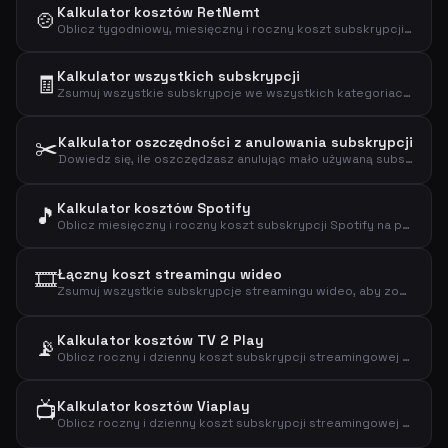
Kalkulator kosztów RetNemt
🍲
Oblicz tygodniowy, miesięczny i roczny koszt subskrypcji zestawu obiadowego RetNemt.
Kalkulator wszystkich subskrypcji
🧾
Zsumuj wszystkie subskrypcje we wszystkich kategoriach, aby zobaczyć łączną kwotę wydawaną miesięcznie, rocznie i dziennie.
✂️
Kalkulator oszczędności z anulowania subskrypcji
Dowiedz się, ile oszczędzasz anulując mało używaną subskrypcję i zobacz rzeczywisty koszt za użycie.
Kalkulator kosztów Spotify
🎵
Oblicz miesięczny i roczny koszt subskrypcji Spotify na podstawie wybranego planu.
🎞️
Łączny koszt streamingu wideo
Zsumuj wszystkie subskrypcje streamingu wideo, aby zobaczyć łączny koszt miesięczny, roczny i dzienny.
Kalkulator kosztów TV 2 Play
📡
Oblicz roczny i dzienny koszt subskrypcji streamingowej TV 2 Play.
📺
Kalkulator kosztów Viaplay
Oblicz roczny i dzienny koszt subskrypcji streamingowej Viaplay.