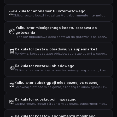
Kalkulator abonamentu internetowego
🌐
Oblicz roczny koszt i koszt za Mbit abonamentu internetowego, aby efektywnie porównać plany szerokopasmowe.
Kalkulator miesięcznego kosztu zestawu do
📦
gotowania
Przelicz tygodniową cenę zestawu do gotowania na koszty miesięczne i roczne, aby zobaczyć pełny wpływ finansowy.
Kalkulator zestaw obiadowy vs supermarket
🛒
Porównaj koszt zestawu obiadowego z zakupami w supermarkecie, aby zobaczyć miesięczną i roczną różnicę.
Kalkulator zestawu obiadowego
🥘
Oblicz koszt na osobę na posiłek, miesięczny i roczny koszt subskrypcji zestawu obiadowego.
Kalkulator subskrypcji miesięcznej vs rocznej
⚖️
Porównaj płatność miesięczną z roczną za subskrypcję i zobacz, ile oszczędzasz z planem rocznym.
Kalkulator subskrypcji magazynu
📖
Oblicz roczny koszt i średnią miesięczną subskrypcji magazynu na podstawie ceny za numer.
Kalkulator kosztów abonamentu mobilnego