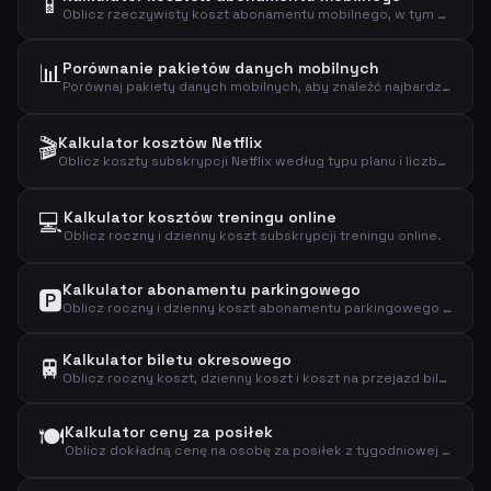
📱
Oblicz rzeczywisty koszt abonamentu mobilnego, w tym opłatę aktywacyjną, koszt roczny, dzienny i koszt za GB danych.
📊
Porównanie pakietów danych mobilnych
Porównaj pakiety danych mobilnych, aby znaleźć najbardziej opłacalny plan w oparciu o rzeczywiste zużycie danych.
🎬
Kalkulator kosztów Netflix
Oblicz koszty subskrypcji Netflix według typu planu i liczby użytkowników, aby poznać swoje wydatki miesięczne, roczne i dzienne.
💻
Kalkulator kosztów treningu online
Oblicz roczny i dzienny koszt subskrypcji treningu online.
Kalkulator abonamentu parkingowego
🅿️
Oblicz roczny i dzienny koszt abonamentu parkingowego i sprawdź, czy się opłaca.
Kalkulator biletu okresowego
🚆
Oblicz roczny koszt, dzienny koszt i koszt na przejazd biletu okresowego.
🍽️
Kalkulator ceny za posiłek
Oblicz dokładną cenę na osobę za posiłek z tygodniowej subskrypcji zestawu obiadowego.