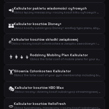
Kalkulator pakietu wiadomości cyfrowych
📲
Oblicz łączny miesięczny i roczny koszt kilku cyfrowych prenumerat.
Kalkulator kosztów Disney+
🏰
Oblicz koszty subskrypcji Disney+ według typu planu, aby znaleźć miesięczne, roczne i dzienne wydatki na streaming.
Kalkulator kosztów składki związkowej
✊
Oblicz roczny koszt członkostwa w związku zawodowym i efektywny koszt po odliczeniu podatkowym.
Rodzinny Mobilny Plan Kalkulator
👨‍👩‍👧‍👦
Oblicz the total cost of mobile plans for your entire family including adults and children.
🏋️
Siłownia Członkostwo Kalkulator
Oblicz the total cost of your gym membership including binding period and setup fees.
🎭
Kalkulator kosztów HBO Max
Oblicz roczny i dzienny koszt subskrypcji streamingowej HBO Max.
Kalkulator kosztów HelloFresh
🥗
Oblicz tygodniowy, miesięczny i roczny koszt subskrypcji HelloFresh na podstawie porcji i przepisów.