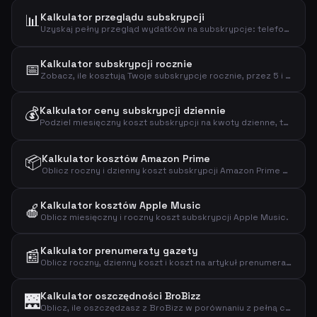
📊
Kalkulator przeglądu subskrypcji
Uzyskaj pełny przegląd wydatków na subskrypcje: telefon, internet, streaming, fitness, muzyka, prasa i więcej.
Kalkulator subskrypcji rocznie
📅
Zobacz, ile kosztują Twoje subskrypcje rocznie, przez 5 i 10 lat.
💰
Kalkulator ceny subskrypcji dziennie
Podziel miesięczny koszt subskrypcji na kwoty dzienne, tygodniowe i roczne.
📦
Kalkulator kosztów Amazon Prime
Oblicz roczny i dzienny koszt subskrypcji Amazon Prime Video.
Kalkulator kosztów Apple Music
🍎
Oblicz miesięczny i roczny koszt subskrypcji Apple Music.
Kalkulator prenumeraty gazety
📰
Oblicz roczny, dzienny koszt i koszt na artykuł prenumeraty gazety.
Kalkulator oszczędności BroBizz
🌉
Oblicz, ile oszczędzasz z BroBizz w porównaniu z pełną ceną za przejazd.