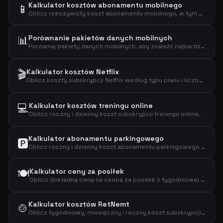
Kalkulator kosztów abonamentu mobilnego
📱
Oblicz rzeczywisty koszt abonamentu mobilnego, w tym opłatę aktywacyjną, koszt roczny, dzienny i koszt za GB danych.
📊
Porównanie pakietów danych mobilnych
Porównaj pakiety danych mobilnych, aby znaleźć najbardziej opłacalny plan w oparciu o rzeczywiste zużycie danych.
🎬
Kalkulator kosztów Netflix
Oblicz koszty subskrypcji Netflix według typu planu i liczby użytkowników, aby poznać swoje wydatki miesięczne, roczne i dzienne.
💻
Kalkulator kosztów treningu online
Oblicz roczny i dzienny koszt subskrypcji treningu online.
Kalkulator abonamentu parkingowego
🅿️
Oblicz roczny i dzienny koszt abonamentu parkingowego i sprawdź, czy się opłaca.
🍽️
Kalkulator ceny za posiłek
Oblicz dokładną cenę na osobę za posiłek z tygodniowej subskrypcji zestawu obiadowego.
Kalkulator kosztów RetNemt
🍲
Oblicz tygodniowy, miesięczny i roczny koszt subskrypcji zestawu obiadowego RetNemt.