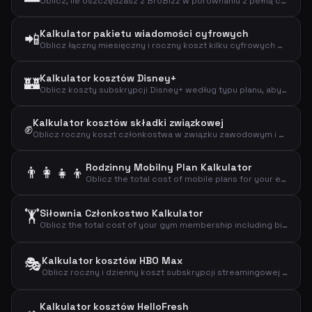
Oblicz, ile oszczędzasz z BroBizz w porównaniu z pełną ceną za przejazd.
Kalkulator pakietu wiadomości cyfrowych
📲
Oblicz łączny miesięczny i roczny koszt kilku cyfrowych prenumerat.
Kalkulator kosztów Disney+
🏰
Oblicz koszty subskrypcji Disney+ według typu planu, aby znaleźć miesięczne, roczne i dzienne wydatki na streaming.
Kalkulator kosztów składki związkowej
✊
Oblicz roczny koszt członkostwa w związku zawodowym i efektywny koszt po odliczeniu podatkowym.
Rodzinny Mobilny Plan Kalkulator
👨‍👩‍👧‍👦
Oblicz the total cost of mobile plans for your entire family including adults and children.
🏋️
Siłownia Członkostwo Kalkulator
Oblicz the total cost of your gym membership including binding period and setup fees.
🎭
Kalkulator kosztów HBO Max
Oblicz roczny i dzienny koszt subskrypcji streamingowej HBO Max.
Kalkulator kosztów HelloFresh