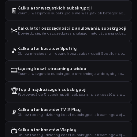
Kalkulator wszystkich subskrypcji
🧾
Zsumuj wszystkie subskrypcje we wszystkich kategoriach, aby zobaczyć łączną kwotę wydawaną miesięcznie, rocznie i dziennie.
✂️
Kalkulator oszczędności z anulowania subskrypcji
Dowiedz się, ile oszczędzasz anulując mało używaną subskrypcję i zobacz rzeczywisty koszt za użycie.
Kalkulator kosztów Spotify
🎵
Oblicz miesięczny i roczny koszt subskrypcji Spotify na podstawie wybranego planu.
🎞️
Łączny koszt streamingu wideo
Zsumuj wszystkie subskrypcje streamingu wideo, aby zobaczyć łączny koszt miesięczny, roczny i dzienny.
🏆
Top 3 najdroższych subskrypcji
Wprowadź do 5 subskrypcji i zobacz analizę kosztów z wyróżnieniem najdroższych.
Kalkulator kosztów TV 2 Play
📡
Oblicz roczny i dzienny koszt subskrypcji streamingowej TV 2 Play.
📺
Kalkulator kosztów Viaplay
Oblicz roczny i dzienny koszt subskrypcji streamingowej Viaplay.