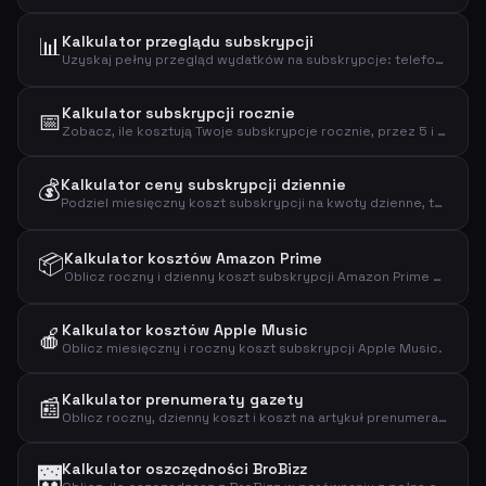
📊
Kalkulator przeglądu subskrypcji
Uzyskaj pełny przegląd wydatków na subskrypcje: telefon, internet, streaming, fitness, muzyka, prasa i więcej.
Kalkulator subskrypcji rocznie
📅
Zobacz, ile kosztują Twoje subskrypcje rocznie, przez 5 i 10 lat.
💰
Kalkulator ceny subskrypcji dziennie
Podziel miesięczny koszt subskrypcji na kwoty dzienne, tygodniowe i roczne.
📦
Kalkulator kosztów Amazon Prime
Oblicz roczny i dzienny koszt subskrypcji Amazon Prime Video.
Kalkulator kosztów Apple Music
🍎
Oblicz miesięczny i roczny koszt subskrypcji Apple Music.
Kalkulator prenumeraty gazety
📰
Oblicz roczny, dzienny koszt i koszt na artykuł prenumeraty gazety.
Kalkulator oszczędności BroBizz
🌉