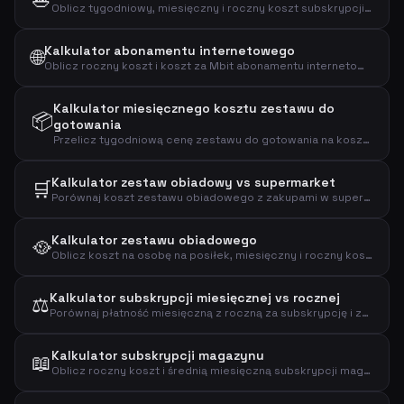
🥗
Oblicz tygodniowy, miesięczny i roczny koszt subskrypcji HelloFresh na podstawie porcji i przepisów.
Kalkulator abonamentu internetowego
🌐
Oblicz roczny koszt i koszt za Mbit abonamentu internetowego, aby efektywnie porównać plany szerokopasmowe.
Kalkulator miesięcznego kosztu zestawu do
📦
gotowania
Przelicz tygodniową cenę zestawu do gotowania na koszty miesięczne i roczne, aby zobaczyć pełny wpływ finansowy.
Kalkulator zestaw obiadowy vs supermarket
🛒
Porównaj koszt zestawu obiadowego z zakupami w supermarkecie, aby zobaczyć miesięczną i roczną różnicę.
Kalkulator zestawu obiadowego
🥘
Oblicz koszt na osobę na posiłek, miesięczny i roczny koszt subskrypcji zestawu obiadowego.
Kalkulator subskrypcji miesięcznej vs rocznej
⚖️
Porównaj płatność miesięczną z roczną za subskrypcję i zobacz, ile oszczędzasz z planem rocznym.
Kalkulator subskrypcji magazynu
📖
Oblicz roczny koszt i średnią miesięczną subskrypcji magazynu na podstawie ceny za numer.