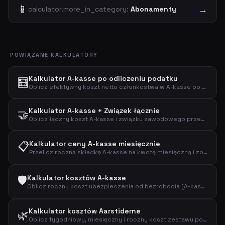
📱
→
calculator.more_in_category:
Abonamenty
POWIĄZANE KALKULATORY
Kalkulator A-kasse po odliczeniu podatku
🧮
Oblicz efektywny koszt netto członkostwa w A-kasse po odliczeniu podatkowym z regulowanym procentem odliczenia.
Kalkulator A-kasse + Związek łącznie
🤝
Oblicz łączny koszt A-kasse i związku zawodowego przed i po odliczeniu podatkowym.
📋
Kalkulator ceny A-kasse miesięcznie
Przelicz roczną składkę A-kasse na kwotę miesięczną i zobacz efektywny koszt po odliczeniu podatkowym.
🛡️
Kalkulator kosztów A-kasse
Oblicz roczny koszt ubezpieczenia od bezrobocia (A-kasse) i efektywny koszt po odliczeniu podatkowym.
Kalkulator kosztów Aarstiderne
🌿
Oblicz tygodniowy, miesięczny i roczny koszt zestawu posiłków Aarstiderne.