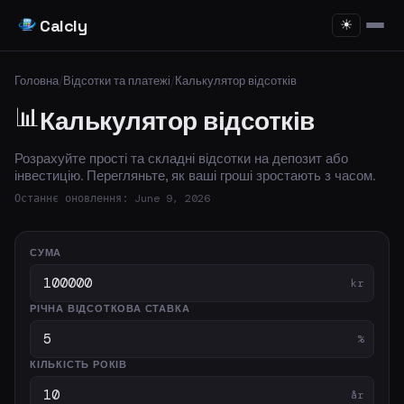
Calcly
☀
Головна
/
Відсотки та платежі
/
Калькулятор відсотків
📊
Калькулятор відсотків
Розрахуйте прості та складні відсотки на депозит або
інвестицію. Перегляньте, як ваші гроші зростають з часом.
Останнє оновлення: June 9, 2026
СУМА
kr
РІЧНА ВІДСОТКОВА СТАВКА
%
КІЛЬКІСТЬ РОКІВ
år