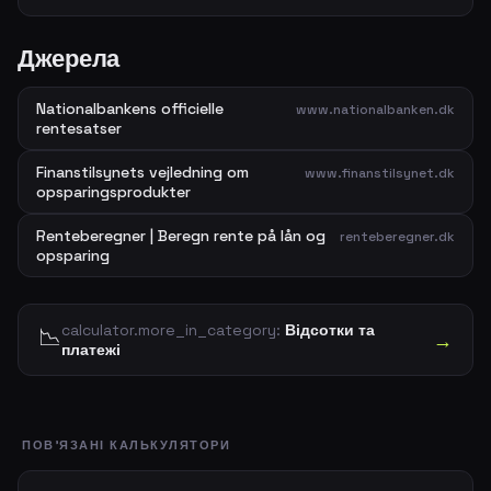
Джерела
Nationalbankens officielle
www.nationalbanken.dk
rentesatser
Finanstilsynets vejledning om
www.finanstilsynet.dk
opsparingsprodukter
Renteberegner | Beregn rente på lån og
renteberegner.dk
opsparing
calculator.more_in_category:
Відсотки та
📉
→
платежі
ПОВ'ЯЗАНІ КАЛЬКУЛЯТОРИ