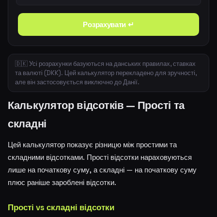
Розрахувати ↵
🇩🇰 Усі розрахунки базуються на данських правилах, ставках
та валюті (DKK). Цей калькулятор перекладено для зручності,
але він застосовується виключно до Данії.
Калькулятор відсотків — Прості та
складні
Цей калькулятор показує різницю між простими та
складними відсотками. Прості відсотки нараховуються
лише на початкову суму, а складні — на початкову суму
плюс раніше зароблені відсотки.
Прості vs складні відсотки