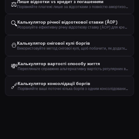
Лише відсотки vs кредит з погашенням
⚖️
Порівняйте платежі лише за відсотками з повністю амортизованим кредитом. Перегляньте різницю в щомісячних витратах та загальних сплачених відсотках.
🔍
Калькулятор річної відсоткової ставки (ÅOP)
Розрахуйте ефективну річну відсоткову ставку (ÅOP) для кредиту. Порівняйте реальну вартість різних кредитних пропозицій.
⛄
Калькулятор снігової кулі боргів
Використовуйте метод снігової кулі, щоб побачити, як додаткові платежі прискорюють погашення боргів.
Калькулятор вартості способу життя
💸
Перегляньте справжню альтернативну вартість регулярних витрат. Дізнайтеся, скільки б коштували ваші щомісячні витрати, якби їх інвестували.
Калькулятор консолідації боргів
🔗
Порівняйте ваші поточні кілька боргів з одним консолідованим кредитом. Подивіться, скільки ви можете заощадити, об'єднавши під нижчу ставку.