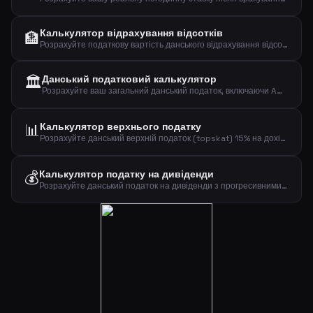
Калькулятор відрахування відсотків
🏦
Розрахуйте податкову вартість данського відрахування відсотків (rentefradrag) на іпотечні відсотки та інші боргові відсотки.
🏛️
Данський податковий калькулятор
Розрахуйте ваш загальний данський податок, включаючи AM-bidrag, базовий податок, верхній податок, муніципальний податок і церковний податок.
📊
Калькулятор верхнього податку
Розрахуйте данський верхній податок (topskat) 15% на дохід, що перевищує поріг 588 900 крон після внеску AM та пенсійних внесків.
💰
Калькулятор податку на дивіденди
Розрахуйте данський податок на дивіденди з прогресивними ставками 27% та 42% на основі доходу від дивідендів та сімейного стану.