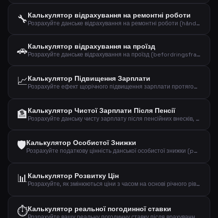
Калькулятор відрахування на ремонтні роботи
🔧
Розрахуйте данське відрахування на ремонтні роботи (håndværkerfradrag) для домашніх послуг та обслуговування до 12 400 DKK на дорослого.
Калькулятор відрахування на проїзд
🚗
Розрахуйте данське відрахування на проїзд (befordringsfradrag) на основі відстані до роботи та робочих днів.
📈
Калькулятор Підвищення Зарплати
Розрахуйте ефект щорічного підвищення зарплати протягом кількох років з урахуванням ефекту складних відсотків.
Калькулятор Чистої Зарплати Після Пенсії
🏦
Розрахуйте данську чисту зарплату після пенсійних внесків, AM-bidrag та податку на дохід.
🛡️
Калькулятор Особистої Знижки
Розрахуйте податкову цінність данської особистої знижки (personfradrag) і подивіться, скільки вона заощаджує щомісяця на зменшеному податку.
📊
Калькулятор Розвитку Цін
Розрахуйте, як змінюються ціни з часом на основі річного рівня інфляції.
⏱️
Калькулятор реальної погодинної ставки
Розрахуйте вашу реальну погодинну ставку після врахування часу на дорогу, транспортних витрат і робочих витрат.