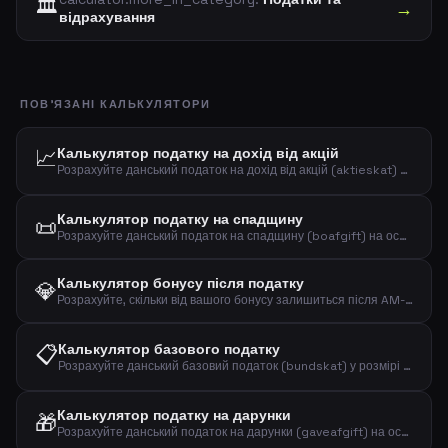
🏛️
→
відрахування
ПОВ'ЯЗАНІ КАЛЬКУЛЯТОРИ
📈
Калькулятор податку на дохід від акцій
Розрахуйте данський податок на дохід від акцій (aktieskat) за прогресивними ставками 27% та 42% на основі вашого доходу від акцій та сімейного стану.
Калькулятор податку на спадщину
📜
Розрахуйте данський податок на спадщину (boafgift) на основі вартості спадщини та ступеня спорідненості з померлим.
Калькулятор бонусу після податку
💎
Розрахуйте, скільки від вашого бонусу залишиться після AM-bidrag та прибуткового податку в Данії.
📋
Калькулятор базового податку
Розрахуйте данський базовий податок (bundskat) у розмірі 12,09% від оподатковуваного доходу після AM-bidrag та особистого відрахування.
Калькулятор податку на дарунки
🎁
Розрахуйте данський податок на дарунки (gaveafgift) на основі суми дарунка та ступеня спорідненості.