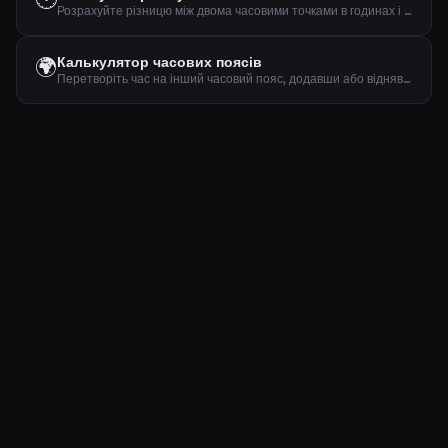
Розрахуйте різницю між двома часовими точками в годинах і хвилинах.
🌍
Калькулятор часових поясів
Перетворіть час на інший часовий пояс, додавши або віднявши задану різницю в годинах.