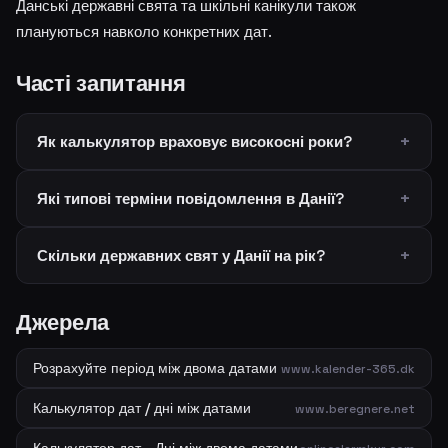
Данські державні свята та шкільні канікули також
плануються навколо конкретних дат.
Часті запитання
Як калькулятор враховує високосні роки?
Які типові терміни повідомлення в Данії?
Скільки державних свят у Данії на рік?
Джерела
Розрахуйте період між двома датами
www.kalender-365.dk
Калькулятор дат / дні між датами
www.beregnere.net