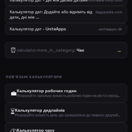
Калькулятор дат - Дні між двома датами
onlinealarmkur.com
Калькулятор дат: Додайте або відніміть від
dayspedia.com
дати, дні між ...
Калькулятор дат - UniteApps
uniteapps.dk
⏰
→
calculator.more_in_category:
Час
ПОВ'ЯЗАНІ КАЛЬКУЛЯТОРИ
Калькулятор робочих годин
💼
Розрахуйте загальну кількість робочих годин на рік та середньомісячний показник на основі щоденних годин, днів на тиждень і робочих тижнів на рік.
⏳
Калькулятор дедлайнів
Розрахуйте кількість днів, що залишилися до певного дедлайну.
🕐
Калькулятор часу