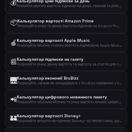
💰
Калькулятор ціни підписки за день
Розбийте місячну вартість підписки на денні, тижневі та річні суми.
📦
Калькулятор вартості Amazon Prime
Розрахуйте річну та денну вартість підписки на Amazon Prime Video.
Калькулятор вартості Apple Music
🍎
Розрахуйте місячну та річну вартість підписки на Apple Music.
Калькулятор підписки на газету
📰
Розрахуйте річну, денну вартість та вартість за статтю для підписки на газету.
Калькулятор економії BroBizz
🌉
Розрахуйте, скільки ви заощаджуєте з BroBizz порівняно з повною ціною за поїздку.
Калькулятор цифрового новинного пакету
📲
Розрахуйте загальну місячну та річну вартість кількох цифрових підписок на новини.
Калькулятор вартості Disney+
🏰
Розрахуйте витрати на підписку Disney+ за типом плану, щоб знайти місячні, річні та денні витрати на стримінг.