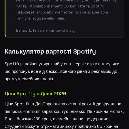
f.eks. YouTube Music og Apple Music, der ligger omkring
109 kr.. Mobilabonnement: Du kan ofte få Spotify
inkluderet i mobilabonnementer hos selskaber som
Telmore, YouSee eller Telia.
Bemærk: Priserne kan ændre sig.
Калькулятор вартості Spotify
Spotify - найпопулярніший у світі сервіс стрімінгу музики,
що пропонує все від безкоштовного рівня з рекламою до
преміум сімейних планів.
Ціни Spotify в Данії 2026
Ціни Spotify в Данії зросли за останні роки. Індивідуальна
підписка Premium зараз коштує близько 119 крон на місяць,
Duo - близько 169 крон, а сімейні плани ще дорожче.
Студенти можуть отримати знижку приблизно 65 крон на