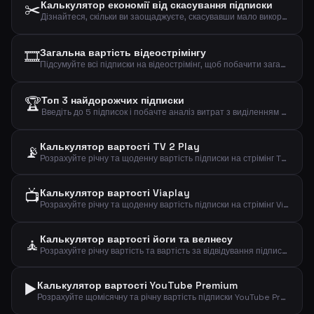
✂️
Калькулятор економії від скасування підписки
Дізнайтеся, скільки ви заощаджуєте, скасувавши мало використовувану підписку, та побачте реальну вартість за фактичне використання.
🎞️
Загальна вартість відеострімінгу
Підсумуйте всі підписки на відеострімінг, щоб побачити загальну місячну, річну та щоденну вартість.
🏆
Топ 3 найдорожчих підписки
Введіть до 5 підписок і побачте аналіз витрат з виділенням найдорожчих.
Калькулятор вартості TV 2 Play
📡
Розрахуйте річну та щоденну вартість підписки на стрімінг TV 2 Play.
📺
Калькулятор вартості Viaplay
Розрахуйте річну та щоденну вартість підписки на стрімінг Viaplay.
Калькулятор вартості йоги та велнесу
🧘
Розрахуйте річну вартість та вартість за відвідування підписки на йогу або велнес.
▶️
Калькулятор вартості YouTube Premium
Розрахуйте щомісячну та річну вартість підписки YouTube Premium за типом плану.