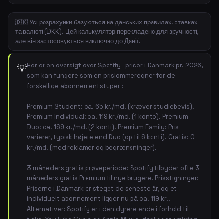
🇩🇰 Усі розрахунки базуються на данських правилах, ставках
та валюті (DKK). Цей калькулятор перекладено для зручності,
але він застосовується виключно до Данії.
Her er en oversigt over Spotify -priser i Danmark pr. 2026,
💡
som kan fungere som en prislommeregner for de
forskellige abonnementstyper :
Premium Student: ca. 65 kr./md. (kræver studiebevis).
Premium Individual: ca. 119 kr./md. (1 konto). Premium
Duo: ca. 169 kr./md. (2 konti). Premium Family: Pris
varierer, typisk højere end Duo (op til 6 konti). Gratis: 0
kr./md. (med reklamer og begrænsninger).
3 måneders gratis prøveperiode: Spotify tilbyder ofte 3
måneders gratis Premium til nye brugere. Prisstigninger:
Priserne i Danmark er steget de seneste år, og et
individuelt abonnement ligger nu på ca. 119 kr..
Alternativer: Spotify er i den dyrere ende i forhold til