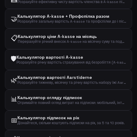
Розрахуйте ефективну чисту вартість членства в A-kasse після податкового вирахування з регульованим відсотком.
Калькулятор A-kasse + Профспілка разом
🤝
Розрахуйте загальну вартість A-kasse та профспілки до і після податкового вирахування.
📋
Калькулятор ціни A-kasse на місяць
Перерахуйте річний внесок A-kasse на місячну суму та подивіться ефективну вартість після вирахування.
🛡️
Калькулятор вартості A-kasse
Розрахуйте річну вартість страхування від безробіття (A-kasse) та ефективну вартість після податкового вирахування.
Калькулятор вартості Aarstiderne
🌿
Розрахуйте тижневу, місячну та річну вартість набору їжі Aarstiderne.
📊
Калькулятор огляду підписок
Отримайте повний огляд витрат на підписки: мобільний, інтернет, стрімінг, фітнес, музика, новини та інше.
Калькулятор підписок на рік
📅
Дізнайтеся, скільки коштують підписки на рік, за 5 та 10 років.