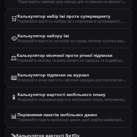
Перетворіть тижневу ціну набору для готування на місячні та річні витрати, щоб побачити повний фінансовий вплив.
Калькулятор набір їжі проти супермаркету
🛒
Порівняйте вартість набору їжі з покупками в супермаркеті, щоб побачити місячну та річну різницю.
Калькулятор набору їжі
🥘
Розрахуйте вартість на особу за страву, місячну та річну вартість підписки на набір їжі.
Калькулятор місячної проти річної підписки
⚖️
Порівняйте місячну та річну оплату за підписку та подивіться, скільки ви економите з річним планом.
Калькулятор підписки на журнал
📖
Розрахуйте річну вартість і місячне середнє для підписки на журнал на основі ціни за випуск.
Калькулятор вартості мобільного плану
📱
Розрахуйте справжню вартість мобільного плану, включаючи плату за підключення, річну вартість, денну вартість та вартість за ГБ даних.
📊
Порівняння пакетів мобільних даних
Порівняйте пакети мобільних даних, щоб знайти найвигідніший план на основі вашого фактичного використання даних.
Калькулятор вартості Netflix