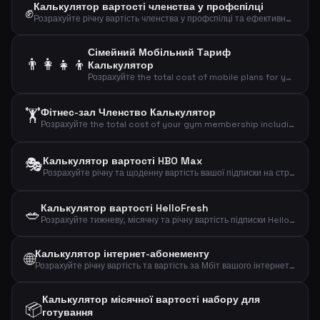
Калькулятор вартості членства у профспілці
✊
Розрахуйте річну вартість членства у профспілці та ефективну вартість після податкового вирахування.
Сімейний Мобільний Тариф
👨‍👩‍👧‍👦
Калькулятор
Розрахуйте the total cost of mobile plans for your entire family including adults and children.
🏋️
Фітнес-зал Членство Калькулятор
Розрахуйте the total cost of your gym membership including binding period and setup fees.
🎭
Калькулятор вартості HBO Max
Розрахуйте річну та щоденну вартість вашої підписки на стрімінг HBO Max.
Калькулятор вартості HelloFresh
🥗
Розрахуйте тижневу, місячну та річну вартість підписки HelloFresh на основі порцій та рецептів.
Калькулятор інтернет-абонементу
🌐
Розрахуйте річну вартість та вартість за Мбіт вашого інтернет-абонементу для ефективного порівняння планів широкосмугового доступу.
Калькулятор місячної вартості набору для
📦
готування