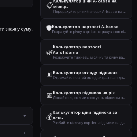
Калькулятор ціни A-kasse на
📋
місяць
Перерахуйте річний внесок A-kasse на місячну суму та подивіться ефективну вартість після вирахування.
🛡️
Калькулятор вартості A-kasse
ти значну суму.
Розрахуйте річну вартість страхування від безробіття (A-kasse) та ефективну вартість після податкового вирахування.
Калькулятор вартості
🌿
Aarstiderne
Розрахуйте тижневу, місячну та річну вартість набору їжі Aarstiderne.
📊
Калькулятор огляду підписок
Отримайте повний огляд витрат на підписки: мобільний, інтернет, стрімінг, фітнес, музика, новини та інше.
Калькулятор підписок на рік
📅
Дізнайтеся, скільки коштують підписки на рік, за 5 та 10 років.
Калькулятор ціни підписки за
💰
день
Розбийте місячну вартість підписки на денні, тижневі та річні суми.