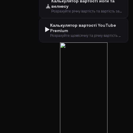
Калькулятор вартості йоги та
🧘
велнесу
Розрахуйте річну вартість та вартість за відвідування підписки на йогу або велнес.
Калькулятор вартості YouTube
▶️
Premium
Розрахуйте щомісячну та річну вартість підписки YouTube Premium за типом плану.