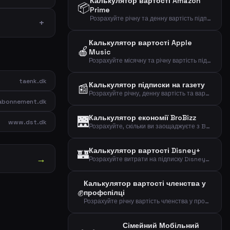
Калькулятор вартості Amazon
📦
Prime
Розрахуйте річну та денну вартість підписки на Amazon Prime Video.
Калькулятор вартості Apple
🍎
Music
Розрахуйте місячну та річну вартість підписки на Apple Music.
taenk.dk
Калькулятор підписки на газету
📰
Розрахуйте річну, денну вартість та вартість за статтю для підписки на газету.
bonnement.dk
Калькулятор економії BroBizz
🌉
www.dst.dk
Розрахуйте, скільки ви заощаджуєте з BroBizz порівняно з повною ціною за поїздку.
Калькулятор вартості Disney+
🏰
→
Розрахуйте витрати на підписку Disney+ за типом плану, щоб знайти місячні, річні та денні витрати на стримінг.
Калькулятор вартості членства у
✊
профспілці
Розрахуйте річну вартість членства у профспілці та ефективну вартість після податкового вирахування.
Сімейний Мобільний