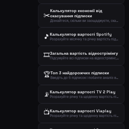
Калькулятор економії від
✂️
скасування підписки
Дізнайтеся, скільки ви заощаджуєте, скасувавши мало використовувану підписку, та побачте реальну вартість за фактичне використання.
Калькулятор вартості Spotify
🎵
Розрахуйте місячну та річну вартість підписки Spotify на основі обраного плану.
🎞️
Загальна вартість відеострімінгу
Підсумуйте всі підписки на відеострімінг, щоб побачити загальну місячну, річну та щоденну вартість.
🏆
Топ 3 найдорожчих підписки
Введіть до 5 підписок і побачте аналіз витрат з виділенням найдорожчих.
Калькулятор вартості TV 2 Play
📡
Розрахуйте річну та щоденну вартість підписки на стрімінг TV 2 Play.
📺
Калькулятор вартості Viaplay
Розрахуйте річну та щоденну вартість підписки на стрімінг Viaplay.