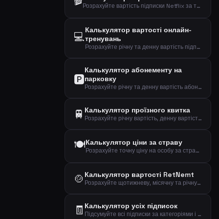
🎬
Розрахуйте вартість підписки Netflix за типом плану та кількістю користувачів, щоб знайти свої місячні, річні та денні витрати.
Калькулятор вартості онлайн-
💻
тренувань
Розрахуйте річну та денну вартість підписки на онлайн-тренування.
Калькулятор абонементу на
🅿️
парковку
Розрахуйте річну та денну вартість абонементу на парковку і подивіться, чи вигідний він.
Калькулятор проїзного квитка
🚆
Розрахуйте річну вартість, денну вартість та вартість за поїздку вашого проїзного.
🍽️
Калькулятор ціни за страву
Розрахуйте точну ціну на особу за страву з щотижневої підписки на набір їжі.
Калькулятор вартості RetNemt
🍲
Розрахуйте щотижневу, місячну та річну вартість підписки на набір їжі RetNemt.
Калькулятор усіх підписок
🧾
Підсумуйте всі підписки за категоріями і побачте загальну суму, яку витрачаєте щомісяця, щороку та щодня.