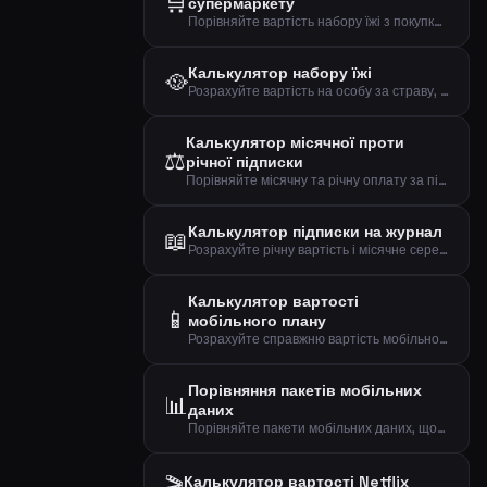
🛒
супермаркету
Порівняйте вартість набору їжі з покупками в супермаркеті, щоб побачити місячну та річну різницю.
Калькулятор набору їжі
🥘
Розрахуйте вартість на особу за страву, місячну та річну вартість підписки на набір їжі.
Калькулятор місячної проти
⚖️
річної підписки
Порівняйте місячну та річну оплату за підписку та подивіться, скільки ви економите з річним планом.
Калькулятор підписки на журнал
📖
Розрахуйте річну вартість і місячне середнє для підписки на журнал на основі ціни за випуск.
Калькулятор вартості
📱
мобільного плану
Розрахуйте справжню вартість мобільного плану, включаючи плату за підключення, річну вартість, денну вартість та вартість за ГБ даних.
Порівняння пакетів мобільних
📊
даних
Порівняйте пакети мобільних даних, щоб знайти найвигідніший план на основі вашого фактичного використання даних.
Калькулятор вартості Netflix