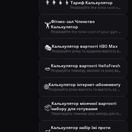
👨‍👩‍👧‍👦
Тариф Калькулятор
Розрахуйте the total cost of mobile plans for your entire family including adults and children.
Фітнес-зал Членство
🏋️
Калькулятор
Розрахуйте the total cost of your gym membership including binding period and setup fees.
🎭
Калькулятор вартості HBO Max
Розрахуйте річну та щоденну вартість вашої підписки на стрімінг HBO Max.
Калькулятор вартості HelloFresh
🥗
Розрахуйте тижневу, місячну та річну вартість підписки HelloFresh на основі порцій та рецептів.
Калькулятор інтернет-абонементу
🌐
Розрахуйте річну вартість та вартість за Мбіт вашого інтернет-абонементу для ефективного порівняння планів широкосмугового доступу.
Калькулятор місячної вартості
📦
набору для готування
Перетворіть тижневу ціну набору для готування на місячні та річні витрати, щоб побачити повний фінансовий вплив.
Калькулятор набір їжі проти