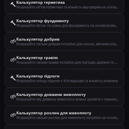
Калькулятор герметика
🔨
Розрахуйте об'єм герметика та кількість картриджів на основі розмірів шва
Калькулятор фундаменту
🔨
Розрахуйте бетон та суміш для фундаменту на основі розмірів
Калькулятор добрив
🌱
Розрахуйте скільки добрив потрібно для газону, квіткової клумби або городу
Калькулятор гравію
🌱
Розрахуйте скільки гравію потрібно для під'їздів, доріжок та дренажних шарів
Калькулятор підлоги
🔨
Розрахуйте площу підлоги з 10% відходів та кількість упаковок
Калькулятор довжини живоплоту
🌱
Розрахуйте яку довжину живоплоту можна зробити з певною кількістю рослин та відстанню
Калькулятор рослин для живоплоту
🌱
Розрахуйте скільки рослин для живоплоту потрібно на основі довжини та відстані між рослинами