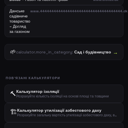
Данське
www.444444444444444444444444444444444444.dk
садівниче
товариство
– Догляд
за газоном
🌱
→
calculator.more_in_category:
Сад і будівництво
ПОВ'ЯЗАНІ КАЛЬКУЛЯТОРИ
Калькулятор ізоляції
🔨
Розрахуйте кількість ізоляції на основі площі та товщини
🏗️
Калькулятор утилізації азбестового даху
Розрахуйте загальну вартість утилізації азбестового даху, включаючи демонтаж, транспортування та захоронення.