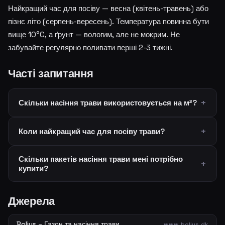
Найкращий час для посіву — весна (квітень-травень) або
пізнє літо (серпень-вересень). Температура повинна бути
вище 10°C, а ґрунт — вологим, але не мокрим. Не
забувайте регулярно поливати перші 2-3 тижні.
Часті запитання
Скільки насіння трави використовується на м²?
Коли найкращий час для посіву трави?
Скільки пакетів насіння трави мені потрібно
купити?
Джерела
Bolius – Газон та насіння трави
www.bolius.dk