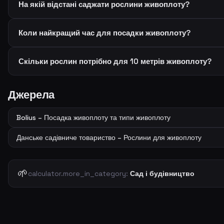
На якій відстані саджати рослини живоплоту?
Коли найкращий час для посадки живоплоту?
Скільки рослин потрібно для 10 метрів живоплоту?
Джерела
Bolius – Посадка живоплоту та типи живоплоту
Данське садівниче товариство – Рослини для живоплоту
🌱
calculator.more_in_category:
Сад і будівництво