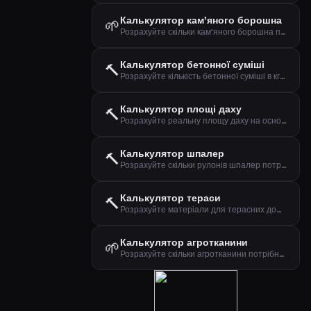
Калькулятор кам'яного борошна
🌱
Розрахуйте скільки кам'яного борошна потрібно для доріжок, терас та основ
Калькулятор бетонної суміші
🔨
Розрахуйте кількість бетонної суміші в кг та кількість мішків
Калькулятор площі даху
🔨
Розрахуйте реальну площу даху на основі плану та нахилу
Калькулятор шпалер
🔨
Розрахуйте скільки рулонів шпалер потрібно на основі розмірів стін
Калькулятор тераси
🔨
Розрахуйте матеріали для терасних дощок, кількість дощок та шурупів
Калькулятор агротканини
🌱
Розрахуйте скільки агротканини потрібно з урахуванням нахлесту