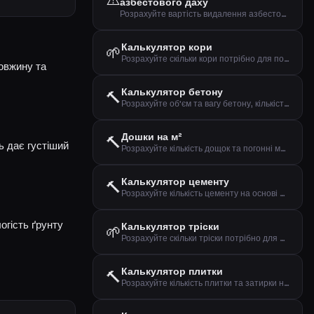
азбестового даху
Розрахуйте вартість видалення азбестового даху та встановлення нового
Калькулятор кори
🌱
Розрахуйте скільки кори потрібно для покриття клумб та доріжок
овжину та
Калькулятор бетону
🔨
Розрахуйте об'єм та вагу бетону, кількість цементу, піску та каменю
Дошки на м²
🔨
ь дає густіший
Розрахуйте кількість дощок та погонні метри на м²
Калькулятор цементу
🔨
Розрахуйте кількість цементу на основі об'єму та типу застосування
огість ґрунту
Калькулятор тріски
🌱
Розрахуйте скільки тріски потрібно для покриття доріжок та клумб
Калькулятор плитки
🔨
Розрахуйте кількість плитки та затирки на основі площі та розміру плитки