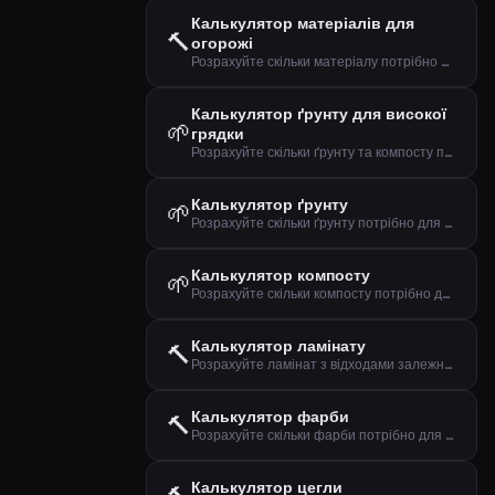
Калькулятор матеріалів для
🔨
огорожі
Розрахуйте скільки матеріалу потрібно для огорожі на основі довжини та висоти
Калькулятор ґрунту для високої
🌱
грядки
Розрахуйте скільки ґрунту та компосту потрібно для заповнення високої грядки
Калькулятор ґрунту
🌱
Розрахуйте скільки ґрунту потрібно для клумб, високих грядок або нового озеленення
Калькулятор компосту
🌱
Розрахуйте скільки компосту потрібно для клумб та газонів
Калькулятор ламінату
🔨
Розрахуйте ламінат з відходами залежно від напрямку укладання
Калькулятор фарби
🔨
Розрахуйте скільки фарби потрібно для вашого проекту на основі площі, кількості шарів та покриття
Калькулятор цегли