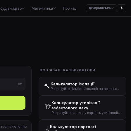
☀
 будівництво
Математика
Про нас
🌐 Українська
Математика

, будівництва, матеріалів та азбесту
Бюджети на їжу, плани заощаджень та правило бюджету 50/30/20
Калькулятори для відсотків, дробів, рівнянь, переведення одиниць та геометрії
аощаджень
Стрімінг, мобільний зв'язок, набори їжі, профспілки та огляд підписок
ПОВ'ЯЗАНІ КАЛЬКУЛЯТОРИ
сові пояси
Калькулятор ізоляції
cm
🔨
Зведені огляди витрат на автомобілі, житло, дітей та загальну економіку
Розрахуйте кількість ізоляції на основі площі та товщини
Калькулятор утилізації
Калькулятори для випічки, одиниць виміру, порцій, напоїв та часу приготування
🏗️
азбестового даху
Розрахуйте загальну вартість утилізації азбестового даху, включаючи демонтаж, транспортування та захоронення.
ується виключно
Калькулятор вартості
⚠️