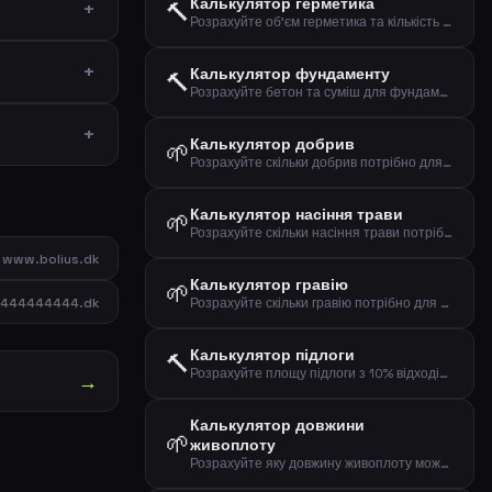
Калькулятор герметика
🔨
Розрахуйте об'єм герметика та кількість картриджів на основі розмірів шва
Калькулятор фундаменту
🔨
Розрахуйте бетон та суміш для фундаменту на основі розмірів
Калькулятор добрив
🌱
Розрахуйте скільки добрив потрібно для газону, квіткової клумби або городу
Калькулятор насіння трави
🌱
Розрахуйте скільки насіння трави потрібно для нового посіву або підсіву газону
www.bolius.dk
Калькулятор гравію
🌱
444444444.dk
Розрахуйте скільки гравію потрібно для під'їздів, доріжок та дренажних шарів
Калькулятор підлоги
🔨
Розрахуйте площу підлоги з 10% відходів та кількість упаковок
→
Калькулятор довжини
🌱
живоплоту
Розрахуйте яку довжину живоплоту можна зробити з певною кількістю рослин та відстанню