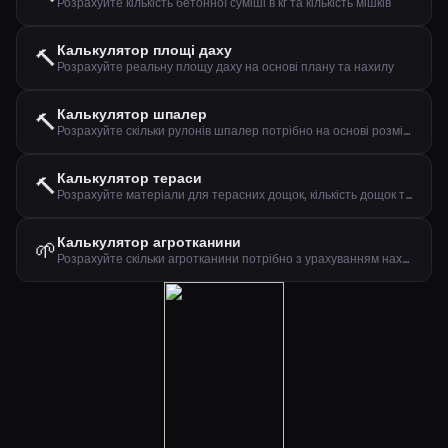
Розрахуйте кількість бетонної суміші в кг та кількість мішків
Калькулятор площі даху
🔨
Розрахуйте реальну площу даху на основі плану та нахилу
Калькулятор шпалер
🔨
Розрахуйте скільки рулонів шпалер потрібно на основі розмірів стін
Калькулятор тераси
🔨
Розрахуйте матеріали для терасних дощок, кількість дощок та шурупів
Калькулятор агротканини
🌱
Розрахуйте скільки агротканини потрібно з урахуванням нахлесту