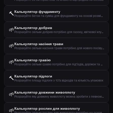
Калькулятор фундаменту
🔨
Розрахуйте бетон та суміш для фундаменту на основі розмірів
Калькулятор добрив
🌱
Розрахуйте скільки добрив потрібно для газону, квіткової клумби або городу
Калькулятор насіння трави
🌱
Розрахуйте скільки насіння трави потрібно для нового посіву або підсіву газону
Калькулятор гравію
🌱
Розрахуйте скільки гравію потрібно для під'їздів, доріжок та дренажних шарів
Калькулятор підлоги
🔨
Розрахуйте площу підлоги з 10% відходів та кількість упаковок
Калькулятор довжини живоплоту
🌱
Розрахуйте яку довжину живоплоту можна зробити з певною кількістю рослин та відстанню
Калькулятор рослин для живоплоту
🌱
Розрахуйте скільки рослин для живоплоту потрібно на основі довжини та відстані між рослинами