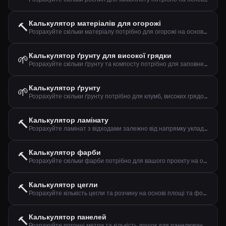
Калькулятор матеріалів для огорожі
🔨
Розрахуйте скільки матеріалу потрібно для огорожі на основі довжини та висоти
Калькулятор ґрунту для високої грядки
🌱
Розрахуйте скільки ґрунту та компосту потрібно для заповнення високої грядки
Калькулятор ґрунту
🌱
Розрахуйте скільки ґрунту потрібно для клумб, високих грядок або нового озеленення
Калькулятор ламінату
🔨
Розрахуйте ламінат з відходами залежно від напрямку укладання
Калькулятор фарби
🔨
Розрахуйте скільки фарби потрібно для вашого проекту на основі площі, кількості шарів та покриття
Калькулятор цегли
🔨
Розрахуйте кількість цегли та розчину на основі площі та формату цегли
Калькулятор панелей
🔨
Розрахуйте погонні метри та кількість дощок для панелювання