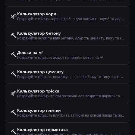
Калькулятор кори
🌱
Розрахуйте скільки кори потрібно для покриття клумб та доріжок
Калькулятор бетону
🔨
Розрахуйте об'єм та вагу бетону, кількість цементу, піску та каменю
Дошки на м²
🔨
Розрахуйте кількість дощок та погонні метри на м²
Калькулятор цементу
🔨
Розрахуйте кількість цементу на основі об'єму та типу застосування
Калькулятор тріски
🌱
Розрахуйте скільки тріски потрібно для покриття доріжок та клумб
Калькулятор плитки
🔨
Розрахуйте кількість плитки та затирки на основі площі та розміру плитки
Калькулятор герметика
🔨
Розрахуйте об'єм герметика та кількість картриджів на основі розмірів шва