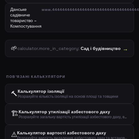
Данське
www.44444444444444444444444444444444444
садівниче
товариство –
Компостування
🌱
→
calculator.more_in_category:
Сад і будівництво
ПОВ'ЯЗАНІ КАЛЬКУЛЯТОРИ
Калькулятор ізоляції
🔨
Розрахуйте кількість ізоляції на основі площі та товщини
🏗️
Калькулятор утилізації азбестового даху
Розрахуйте загальну вартість утилізації азбестового даху, включаючи демонтаж, транспортування та захоронення.
⚠️
Калькулятор вартості азбестового даху
Розрахуйте вартість видалення азбестового даху та встановлення нового