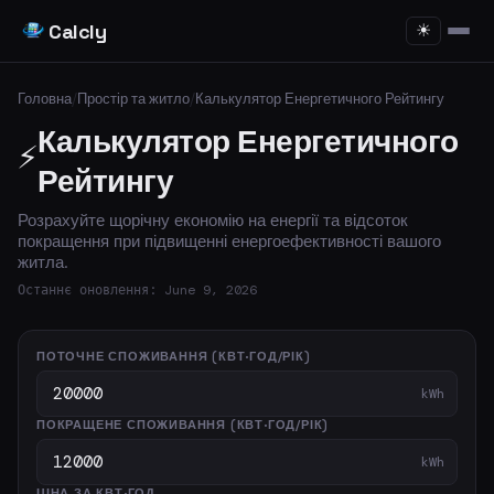
Calcly
☀
Головна
/
Простір та житло
/
Калькулятор Енергетичного Рейтингу
Калькулятор Енергетичного
⚡
Рейтингу
Розрахуйте щорічну економію на енергії та відсоток
покращення при підвищенні енергоефективності вашого
житла.
Останнє оновлення: June 9, 2026
ПОТОЧНЕ СПОЖИВАННЯ (КВТ·ГОД/РІК)
kWh
ПОКРАЩЕНЕ СПОЖИВАННЯ (КВТ·ГОД/РІК)
kWh
ЦІНА ЗА КВТ·ГОД