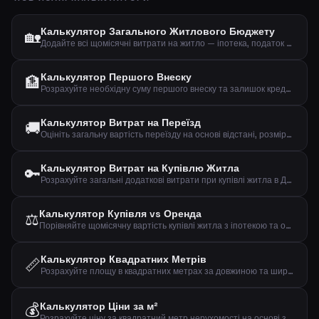
Калькулятор Загального Житлового Бюджету
🏡
Додайте всі щомісячні витрати на житло — іпотека, податок на нерухомість, страхування, електрика, опалення та вода — щоб побачити загальний житловий бюджет.
Калькулятор Першого Внеску
🏦
Розрахуйте необхідну суму першого внеску та залишок кредиту на основі ціни покупки та відсотка першого внеску.
Калькулятор Витрат на Переїзд
🚚
Оцініть загальну вартість переїзду на основі відстані, розміру житла, поверху та додаткових послуг.
Калькулятор Витрат на Купівлю Житла
🔑
Розрахуйте загальні додаткові витрати при купівлі житла в Данії — реєстраційні збори, адвокат, банківські збори та страхування права власності.
Калькулятор Купівля vs Оренда
⚖️
Порівняйте щомісячну вартість купівлі житла з іпотекою та оренди, включаючи витрати власника.
Калькулятор Квадратних Метрів
📏
Розрахуйте площу в квадратних метрах за довжиною та шириною, та оцініть загальну вартість, якщо вказано ціну за квадратний метр.
💰
Калькулятор Ціни за м²
Розрахуйте ціну за квадратний метр нерухомості на основі загальної ціни та житлової площі.