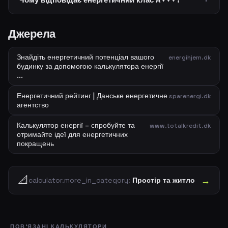
Джерела
Знайдіть енергетичний потенціал вашого
energihjem.dk
будинку за допомогою калькулятора енергії
...
Енергетичний рейтинг | Данське енергетичне
sparenergi.dk
агентство
Калькулятор енергії – спробуйте та
www.totalkredit.dk
отримайте ідеї для енергетичних
покращень
📐
→
calculator.more_in_category:
Простір та житло
ПОВ'ЯЗАНІ КАЛЬКУЛЯТОРИ