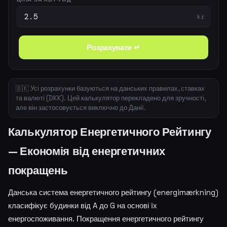
kr
Розрахувати ↵
🇩🇰 Усі розрахунки базуються на данських правилах, ставках
та валюті (DKK). Цей калькулятор перекладено для зручності,
але він застосовується виключно до Данії.
Калькулятор Енергетичного Рейтингу
— Економія від енергетичних
покращень
Данська система енергетичного рейтингу (energimærkning)
класифікує будинки від A до G на основі їх
енергоспоживання. Покращення енергетичного рейтингу