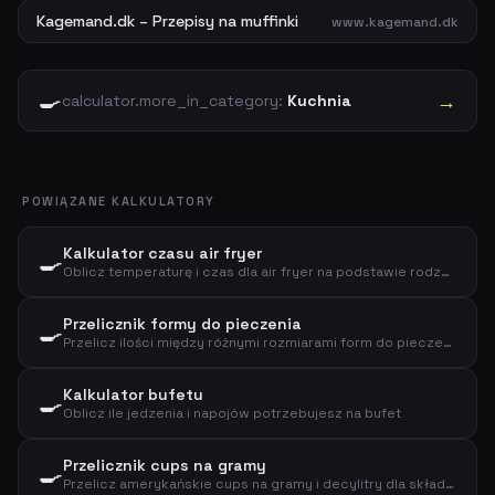
Kagemand.dk – Przepisy na muffinki
www.kagemand.dk
🍳
→
calculator.more_in_category:
Kuchnia
POWIĄZANE KALKULATORY
Kalkulator czasu air fryer
🍳
Oblicz temperaturę i czas dla air fryer na podstawie rodzaju i ilości jedzenia
Przelicznik formy do pieczenia
🍳
Przelicz ilości między różnymi rozmiarami form do pieczenia na podstawie średnicy
Kalkulator bufetu
🍳
Oblicz ile jedzenia i napojów potrzebujesz na bufet
Przelicznik cups na gramy
🍳
Przelicz amerykańskie cups na gramy i decylitry dla składników kuchennych