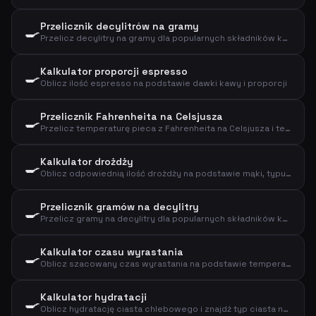
Przelicznik decylitrów na gramy
🍳
Przelicz decylitry na gramy dla popularnych składników kuchennych
Kalkulator proporcji espresso
🍳
Oblicz ilość espresso na podstawie dawki kawy i proporcji
Przelicznik Fahrenheita na Celsjusza
🍳
Przelicz temperaturę pieca z Fahrenheita na Celsjusza i termoobieg
Kalkulator drożdży
🍳
Oblicz odpowiednią ilość drożdży na podstawie mąki, typu drożdży i czasu wyrastania
Przelicznik gramów na decylitry
🍳
Przelicz gramy na decylitry dla popularnych składników kuchennych
Kalkulator czasu wyrastania
🍳
Oblicz szacowany czas wyrastania na podstawie temperatury, ilości drożdży i mąki
Kalkulator hydratacji
🍳
Oblicz hydratację ciasta chlebowego i znajdź typ ciasta na podstawie mąki i wody