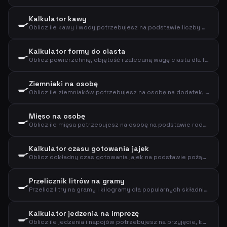
Kalkulator kawy
🍳
Oblicz ile kawy i wody potrzebujesz na podstawie liczby filiżanek i mocy
Kalkulator formy do ciasta
🍳
Oblicz powierzchnię, objętość i zalecaną wagę ciasta dla formy
Ziemniaki na osobę
🍳
Oblicz ile ziemniaków potrzebujesz na osobę na dodatek, puree lub pieczone ziemniaki
Mięso na osobę
🍳
Oblicz ile mięsa potrzebujesz na osobę na podstawie rodzaju mięsa i sposobu przygotowania
Kalkulator czasu gotowania jajek
🍳
Oblicz dokładny czas gotowania jajek na podstawie pożądanej konsystencji, rozmiaru i temperatury początkowej
Przelicznik litrów na gramy
🍳
Przelicz litry na gramy i kilogramy dla popularnych składników kuchennych
Kalkulator jedzenia na imprezę
🍳
Oblicz ile jedzenia i napojów potrzebujesz na przyjęcie, kolację lub lunch