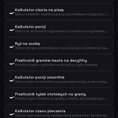
Kalkulator ciasta na pizzę
🍳
Oblicz składniki ciasta na pizzę na podstawie liczby pizz i rozmiaru
Kalkulator porcji
🍳
Oblicz ile jedzenia przygotować na osobę na przystawkę, danie główne lub deser
Ryż na osobę
🍳
Oblicz ile ryżu potrzebujesz na osobę jako dodatek lub danie główne
Przelicznik gramów masła na decylitry
🍳
Przelicz masło z gramów na decylitry i łyżki stołowe
Kalkulator porcji smoothie
🍳
Oblicz ilości na smoothie na podstawie liczby osób i pożądanego rozmiaru
Przelicznik łyżek stołowych na gramy
🍳
Przelicz łyżki stołowe na gramy i mililitry dla popularnych składników
Kalkulator czasu pieczenia
🍳
Oblicz czas pieczenia, temperaturę piekarnika i temperaturę wewnętrzną mięsa