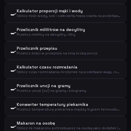
Kalkulator proporcji mąki i wody
🍳
Oblicz ilość wody, soli i całkowitą masę ciasta na podstawie mąki i hydratacji
Przelicznik mililitrów na decylitry
🍳
Przelicz mililitry na decylitry i litry
Przelicznik przepisu
🍳
Przelicz ilości w przepisie na inną liczbę porcji
Kalkulator czasu rozmrażania
🍳
Oblicz czas rozmrażania mrożonek na podstawie wagi, rodzaju i metody
Przelicznik uncji na gramy
🍳
Przelicz uncje (oz) na gramy i kilogramy
Konwerter temperatury piekarnika
🍳
Przelicz temperaturę piekarnika między trybem termoobiegu a tradycyjnym, plus stopień gazu
Makaron na osobę
🍳
Oblicz ile makaronu potrzebujesz na osobę jako dodatek lub danie główne