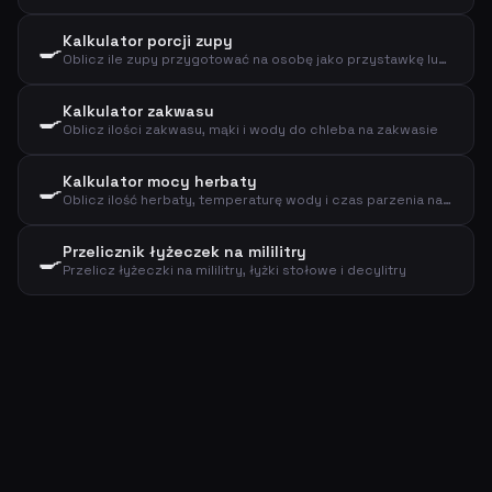
Kalkulator porcji zupy
🍳
Oblicz ile zupy przygotować na osobę jako przystawkę lub danie główne
Kalkulator zakwasu
🍳
Oblicz ilości zakwasu, mąki i wody do chleba na zakwasie
Kalkulator mocy herbaty
🍳
Oblicz ilość herbaty, temperaturę wody i czas parzenia na podstawie typu i liczby filiżanek
Przelicznik łyżeczek na mililitry
🍳
Przelicz łyżeczki na mililitry, łyżki stołowe i decylitry