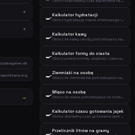
Oblicz szacowany czas wyrastania na podstawie temperatury, ilości drożdży i mąki
Kalkulator hydratacji
🍳
Oblicz hydratację ciasta chlebowego i znajdź typ ciasta na podstawie mąki i wody
Kalkulator kawy
🍳
Oblicz ile kawy i wody potrzebujesz na podstawie liczby filiżanek i mocy
Kalkulator formy do ciasta
🍳
Oblicz powierzchnię, objętość i zalecaną wagę ciasta dla formy
zzabageren.dk
Ziemniaki na osobę
🍳
napoletana.org
Oblicz ile ziemniaków potrzebujesz na osobę na dodatek, puree lub pieczone ziemniaki
Mięso na osobę
🍳
→
Oblicz ile mięsa potrzebujesz na osobę na podstawie rodzaju mięsa i sposobu przygotowania
Kalkulator czasu gotowania jajek
🍳
Oblicz dokładny czas gotowania jajek na podstawie pożądanej konsystencji, rozmiaru i temperatury początkowej
Przelicznik litrów na gramy
🍳