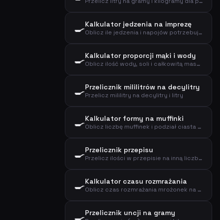
Przelicz litry na gramy i kilogramy dla popularnych składników kuchennych
Kalkulator jedzenia na imprezę
🍳
Oblicz ile jedzenia i napojów potrzebujesz na przyjęcie, kolację lub lunch
Kalkulator proporcji mąki i wody
🍳
Oblicz ilość wody, soli i całkowitą masę ciasta na podstawie mąki i hydratacji
Przelicznik mililitrów na decylitry
🍳
Przelicz mililitry na decylitry i litry
Kalkulator formy na muffinki
🍳
Oblicz liczbę muffinek i podział ciasta na podstawie wagi ciasta i rozmiaru
Przelicznik przepisu
🍳
Przelicz ilości w przepisie na inną liczbę porcji
Kalkulator czasu rozmrażania
🍳
Oblicz czas rozmrażania mrożonek na podstawie wagi, rodzaju i metody
Przelicznik uncji na gramy
🍳