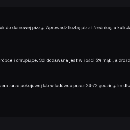
iwek do domowej pizzy. Wprowadź liczbę pizz i średnicę, a kalkul
róbce i chrupiące. Sól dodawana jest w ilości 3% mąki, a drożd
eraturze pokojowej lub w lodówce przez 24-72 godziny. Im dł