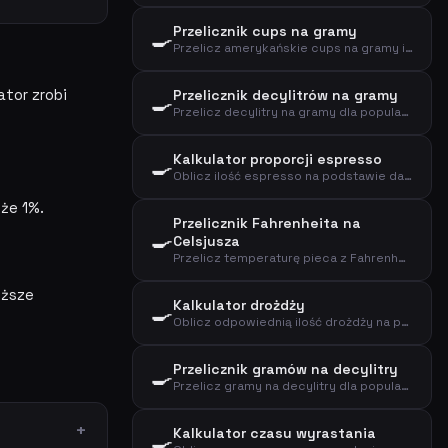
Przelicznik cups na gramy
🍳
Przelicz amerykańskie cups na gramy i decylitry dla składników kuchennych
ator zrobi
Przelicznik decylitrów na gramy
🍳
Przelicz decylitry na gramy dla popularnych składników kuchennych
Kalkulator proporcji espresso
🍳
Oblicz ilość espresso na podstawie dawki kawy i proporcji
że 1%.
Przelicznik Fahrenheita na
🍳
Celsjusza
Przelicz temperaturę pieca z Fahrenheita na Celsjusza i termoobieg
uższe
Kalkulator drożdży
🍳
Oblicz odpowiednią ilość drożdży na podstawie mąki, typu drożdży i czasu wyrastania
Przelicznik gramów na decylitry
🍳
Przelicz gramy na decylitry dla popularnych składników kuchennych
Kalkulator czasu wyrastania
🍳