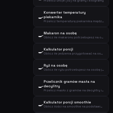
Przelicz uncje (oz) na gramy i kilogramy
Konwerter temperatury
🍳
piekarnika
Przelicz temperaturę piekarnika między trybem termoobiegu a tradycyjnym, plus stopień gazu
Makaron na osobę
🍳
Oblicz ile makaronu potrzebujesz na osobę jako dodatek lub danie główne
Kalkulator porcji
🍳
Oblicz ile jedzenia przygotować na osobę na przystawkę, danie główne lub deser
Ryż na osobę
🍳
Oblicz ile ryżu potrzebujesz na osobę jako dodatek lub danie główne
Przelicznik gramów masła na
🍳
decylitry
Przelicz masło z gramów na decylitry i łyżki stołowe
Kalkulator porcji smoothie
🍳
Oblicz ilości na smoothie na podstawie liczby osób i pożądanego rozmiaru