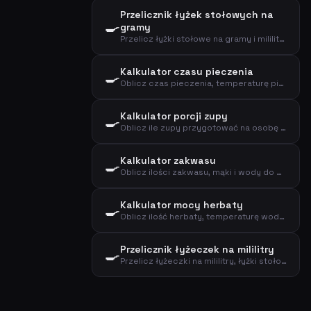
Przelicznik łyżek stołowych na
🍳
gramy
Przelicz łyżki stołowe na gramy i mililitry dla popularnych składników
Kalkulator czasu pieczenia
🍳
Oblicz czas pieczenia, temperaturę piekarnika i temperaturę wewnętrzną mięsa
Kalkulator porcji zupy
🍳
Oblicz ile zupy przygotować na osobę jako przystawkę lub danie główne
Kalkulator zakwasu
🍳
Oblicz ilości zakwasu, mąki i wody do chleba na zakwasie
Kalkulator mocy herbaty
🍳
Oblicz ilość herbaty, temperaturę wody i czas parzenia na podstawie typu i liczby filiżanek
Przelicznik łyżeczek na mililitry
🍳
Przelicz łyżeczki na mililitry, łyżki stołowe i decylitry