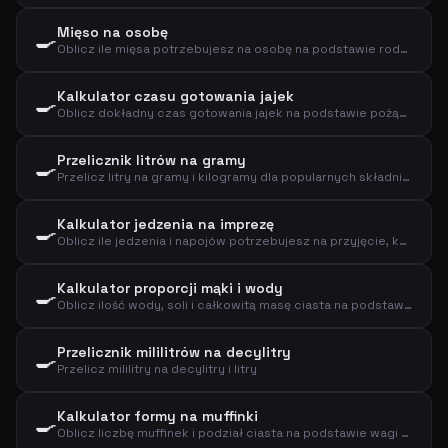
Mięso na osobę
🍳
Oblicz ile mięsa potrzebujesz na osobę na podstawie rodzaju mięsa i sposobu przygotowania
Kalkulator czasu gotowania jajek
🍳
Oblicz dokładny czas gotowania jajek na podstawie pożądanej konsystencji, rozmiaru i temperatury początkowej
Przelicznik litrów na gramy
🍳
Przelicz litry na gramy i kilogramy dla popularnych składników kuchennych
Kalkulator jedzenia na imprezę
🍳
Oblicz ile jedzenia i napojów potrzebujesz na przyjęcie, kolację lub lunch
Kalkulator proporcji mąki i wody
🍳
Oblicz ilość wody, soli i całkowitą masę ciasta na podstawie mąki i hydratacji
Przelicznik mililitrów na decylitry
🍳
Przelicz mililitry na decylitry i litry
Kalkulator formy na muffinki
🍳
Oblicz liczbę muffinek i podział ciasta na podstawie wagi ciasta i rozmiaru