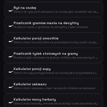
Ryż na osobę
🍳
Oblicz ile ryżu potrzebujesz na osobę jako dodatek lub danie główne
Przelicznik gramów masła na decylitry
🍳
Przelicz masło z gramów na decylitry i łyżki stołowe
Kalkulator porcji smoothie
🍳
Oblicz ilości na smoothie na podstawie liczby osób i pożądanego rozmiaru
Przelicznik łyżek stołowych na gramy
🍳
Przelicz łyżki stołowe na gramy i mililitry dla popularnych składników
Kalkulator porcji zupy
🍳
Oblicz ile zupy przygotować na osobę jako przystawkę lub danie główne
Kalkulator zakwasu
🍳
Oblicz ilości zakwasu, mąki i wody do chleba na zakwasie
Kalkulator mocy herbaty
🍳
Oblicz ilość herbaty, temperaturę wody i czas parzenia na podstawie typu i liczby filiżanek