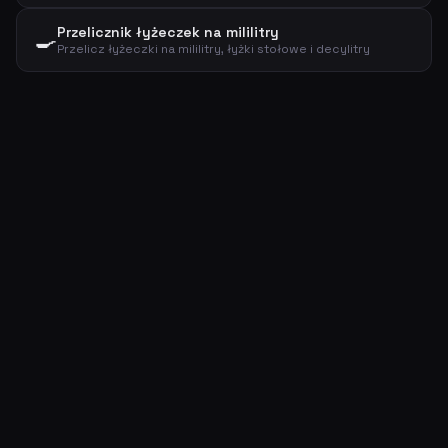
Przelicznik łyżeczek na mililitry
🍳
Przelicz łyżeczki na mililitry, łyżki stołowe i decylitry