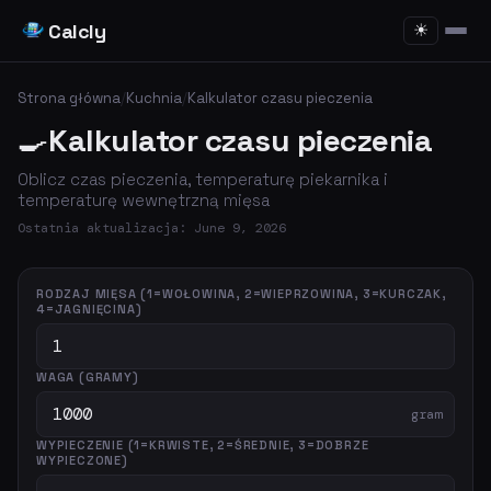
Calcly
☀
Strona główna
/
Kuchnia
/
Kalkulator czasu pieczenia
🍳
Kalkulator czasu pieczenia
Oblicz czas pieczenia, temperaturę piekarnika i
temperaturę wewnętrzną mięsa
Ostatnia aktualizacja: June 9, 2026
RODZAJ MIĘSA (1=WOŁOWINA, 2=WIEPRZOWINA, 3=KURCZAK,
4=JAGNIĘCINA)
WAGA (GRAMY)
gram
WYPIECZENIE (1=KRWISTE, 2=ŚREDNIE, 3=DOBRZE
WYPIECZONE)