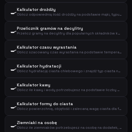
Kalkulator drożdży
🍳
Oblicz odpowiednią ilość drożdży na podstawie mąki, typu drożdży i czasu wyrastania
Przelicznik gramów na decylitry
🍳
Przelicz gramy na decylitry dla popularnych składników kuchennych
Kalkulator czasu wyrastania
🍳
Oblicz szacowany czas wyrastania na podstawie temperatury, ilości drożdży i mąki
Kalkulator hydratacji
🍳
Oblicz hydratację ciasta chlebowego i znajdź typ ciasta na podstawie mąki i wody
Kalkulator kawy
🍳
Oblicz ile kawy i wody potrzebujesz na podstawie liczby filiżanek i mocy
Kalkulator formy do ciasta
🍳
Oblicz powierzchnię, objętość i zalecaną wagę ciasta dla formy
Ziemniaki na osobę
🍳
Oblicz ile ziemniaków potrzebujesz na osobę na dodatek, puree lub pieczone ziemniaki