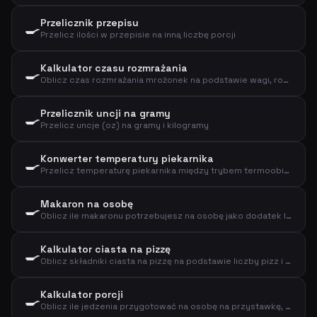
Przelicznik przepisu
🍳
Przelicz ilości w przepisie na inną liczbę porcji
Kalkulator czasu rozmrażania
🍳
Oblicz czas rozmrażania mrożonek na podstawie wagi, rodzaju i metody
Przelicznik uncji na gramy
🍳
Przelicz uncje (oz) na gramy i kilogramy
Konwerter temperatury piekarnika
🍳
Przelicz temperaturę piekarnika między trybem termoobiegu a tradycyjnym, plus stopień gazu
Makaron na osobę
🍳
Oblicz ile makaronu potrzebujesz na osobę jako dodatek lub danie główne
Kalkulator ciasta na pizzę
🍳
Oblicz składniki ciasta na pizzę na podstawie liczby pizz i rozmiaru
Kalkulator porcji
🍳
Oblicz ile jedzenia przygotować na osobę na przystawkę, danie główne lub deser