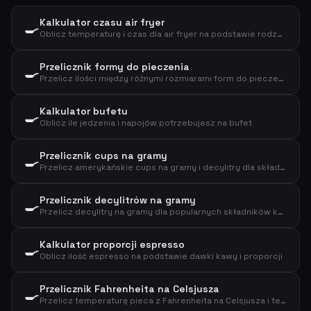
Kalkulator czasu air fryer
🍳
Oblicz temperaturę i czas dla air fryer na podstawie rodzaju i ilości jedzenia
Przelicznik formy do pieczenia
🍳
Przelicz ilości między różnymi rozmiarami form do pieczenia na podstawie średnicy
Kalkulator bufetu
🍳
Oblicz ile jedzenia i napojów potrzebujesz na bufet
Przelicznik cups na gramy
🍳
Przelicz amerykańskie cups na gramy i decylitry dla składników kuchennych
Przelicznik decylitrów na gramy
🍳
Przelicz decylitry na gramy dla popularnych składników kuchennych
Kalkulator proporcji espresso
🍳
Oblicz ilość espresso na podstawie dawki kawy i proporcji
Przelicznik Fahrenheita na Celsjusza
🍳
Przelicz temperaturę pieca z Fahrenheita na Celsjusza i termoobieg