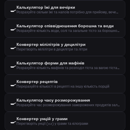
Калькулятор їжі для вечірки
🍳
Розрахуйте скільки їжі та напоїв потрібно для прийому, вечері або обіду
Калькулятор співвідношення борошна та води
🍳
Розрахуйте кількість води, солі та загальне тісто за борошном та бажаною гідратацією
Конвертер мілілітрів у децилітри
🍳
Перетворіть мілілітри в децилітри та літри
Калькулятор форми для мафінів
🍳
Розрахуйте кількість мафінів та розподіл тіста за вагою тіста та розміром
Конвертер рецептів
🍳
Перерахуйте кількості в рецепті на іншу кількість порцій
Калькулятор часу розморожування
🍳
Розрахуйте час розморожування заморожених продуктів залежно від ваги, типу та методу
Конвертер унцій у грами
🍳
Перетворіть унції (oz) у грами та кілограми