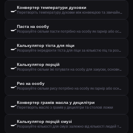
Конвертер температури духовки
🍳
Перетворіть температуру духовки між конвекцією та звичайним режимом, плюс газова позначка
Паста на особу
🍳
Розрахуйте скільки пасти потрібно на особу як гарнір або основну страву
Калькулятор тіста для піци
🍳
Розрахуйте інгредієнти тіста для піци за кількістю піц та розміром
Калькулятор порцій
🍳
Розрахуйте скільки їжі готувати на особу для закуски, основної страви чи десерту
Рис на особу
🍳
Розрахуйте скільки рису потрібно на особу як гарнір або основну страву
Конвертер грамів масла у децилітри
🍳
Перетворіть масло з грамів у децилітри та столові ложки
Калькулятор порцій смузі
🍳
Розрахуйте кількості для смузі залежно від кількості людей та бажаного розміру