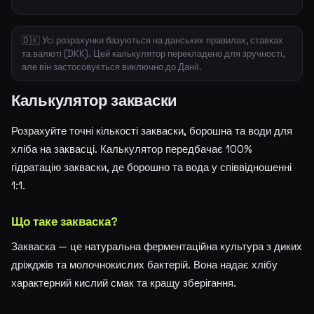
🇩🇰 Усі розрахунки базуються на данських правилах, ставках
та валюті (DKK). Цей калькулятор перекладено для зручності,
але він застосовується виключно до Данії.
Калькулятор закваски
Розрахуйте точні кількості закваски, борошна та води для
хліба на заквасці. Калькулятор передбачає 100%
гідратацію закваски, де борошно та вода у співвідношенні
1:1.
Що таке закваска?
Закваска — це натуральна ферментаційна культура з диких
дріжджів та молочнокислих бактерій. Вона надає хлібу
характерний кислий смак та кращу зберігання.