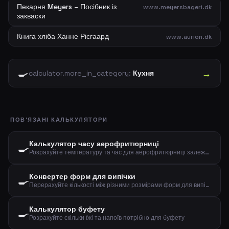
Пекарня Meyers – Посібник із
www.meyersbageri.dk
закваски
Книга хліба Ханне Рісгаард
www.aurion.dk
🍳
→
calculator.more_in_category:
Кухня
ПОВ'ЯЗАНІ КАЛЬКУЛЯТОРИ
Калькулятор часу аерофритюрниці
🍳
Розрахуйте температуру та час для аерофритюрниці залежно від типу їжі та кількості
Конвертер форм для випічки
🍳
Перерахуйте кількості між різними розмірами форм для випічки за діаметром
Калькулятор буфету
🍳
Розрахуйте скільки їжі та напоїв потрібно для буфету