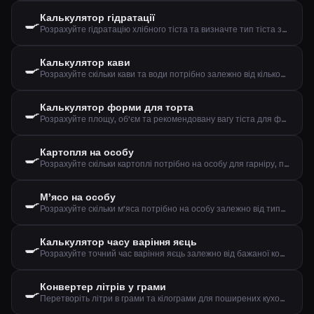
Калькулятор гідратації
🍳
Розрахуйте гідратацію хлібного тіста та визначте тип тіста за борошном та водою
Калькулятор кави
🍳
Розрахуйте скільки кави та води потрібно залежно від кількості чашок та міцності
Калькулятор форми для торта
🍳
Розрахуйте площу, об'єм та рекомендовану вагу тіста для форми
Картопля на особу
🍳
Розрахуйте скільки картоплі потрібно на особу для гарніру, пюре чи печеної картоплі
М'ясо на особу
🍳
Розрахуйте скільки м'яса потрібно на особу залежно від типу м'яса та способу приготування
Калькулятор часу варіння яєць
🍳
Розрахуйте точний час варіння яєць залежно від бажаної консистенції, розміру та початкової температури
Конвертер літрів у грами
🍳
Перетворіть літри в грами та кілограми для поширених кухонних інгредієнтів