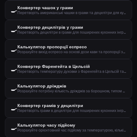
Конвертер чашок у грами
🍳
Перетворіть американські чашки в грами та децилітри для кухонних інгредієнтів
Конвертер децилітрів у грами
🍳
Перетворіть децилітри в грами для поширених кухонних інгредієнтів
Калькулятор пропорції еспресо
🍳
Розрахуйте вихід еспресо на основі дози кави та пропорції заварювання
Конвертер Фаренгейта в Цельсій
🍳
Перетворіть температуру духовки з Фаренгейта в Цельсій та конвекцію
Калькулятор дріжджів
🍳
Розрахуйте потрібну кількість дріжджів за борошном, типом дріжджів та часом підйому
Конвертер грамів у децилітри
🍳
Перетворіть грами в децилітри для поширених кухонних інгредієнтів
Калькулятор часу підйому
🍳
Розрахуйте орієнтовний час підйому за температурою, кількістю дріжджів та борошна