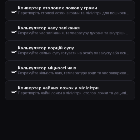
Конвертер столових ложок у грами
🍳
Перетворіть столові ложки в грами та мілілітри для поширених інгредієнтів
Калькулятор часу запікання
🍳
Розрахуйте час запікання, температуру духовки та внутрішню температуру м'яса
Калькулятор порцій супу
🍳
Розрахуйте скільки супу готувати на особу як закуску або основну страву
Калькулятор міцності чаю
🍳
Розрахуйте кількість чаю, температуру води та час заварювання за типом та кількістю чашок
Конвертер чайних ложок у мілілітри
🍳
Перетворіть чайні ложки в мілілітри, столові ложки та децилітри