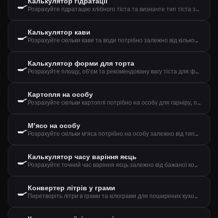
Калькулятор гідратації
🍳
Розрахуйте гідратацію хлібного тіста та визначте тип тіста за борошном та водою
Калькулятор кави
🍳
Розрахуйте скільки кави та води потрібно залежно від кількості чашок та міцності
Калькулятор форми для торта
🍳
Розрахуйте площу, об'єм та рекомендовану вагу тіста для форми
Картопля на особу
🍳
Розрахуйте скільки картоплі потрібно на особу для гарніру, пюре чи печеної картоплі
М'ясо на особу
🍳
Розрахуйте скільки м'яса потрібно на особу залежно від типу м'яса та способу приготування
Калькулятор часу варіння яєць
🍳
Розрахуйте точний час варіння яєць залежно від бажаної консистенції, розміру та початкової температури
Конвертер літрів у грами
🍳
Перетворіть літри в грами та кілограми для поширених кухонних інгредієнтів