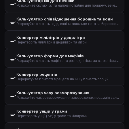
Калькулятор їжі для вечірки
🍳
Розрахуйте скільки їжі та напоїв потрібно для прийому, вечері або обіду
Калькулятор співвідношення борошна та води
🍳
Розрахуйте кількість води, солі та загальне тісто за борошном та бажаною гідратацією
Конвертер мілілітрів у децилітри
🍳
Перетворіть мілілітри в децилітри та літри
Калькулятор форми для мафінів
🍳
Розрахуйте кількість мафінів та розподіл тіста за вагою тіста та розміром
Конвертер рецептів
🍳
Перерахуйте кількості в рецепті на іншу кількість порцій
Калькулятор часу розморожування
🍳
Розрахуйте час розморожування заморожених продуктів залежно від ваги, типу та методу
Конвертер унцій у грами
🍳
Перетворіть унції (oz) у грами та кілограми