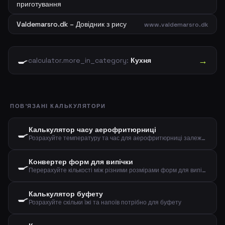
приготування
Valdemarsro.dk – Довідник з рису
www.valdemarsro.dk
🍳
→
calculator.more_in_category:
Кухня
ПОВ'ЯЗАНІ КАЛЬКУЛЯТОРИ
Калькулятор часу аерофритюрниці
🍳
Розрахуйте температуру та час для аерофритюрниці залежно від типу їжі та кількості
Конвертер форм для випічки
🍳
Перерахуйте кількості між різними розмірами форм для випічки за діаметром
Калькулятор буфету
🍳
Розрахуйте скільки їжі та напоїв потрібно для буфету