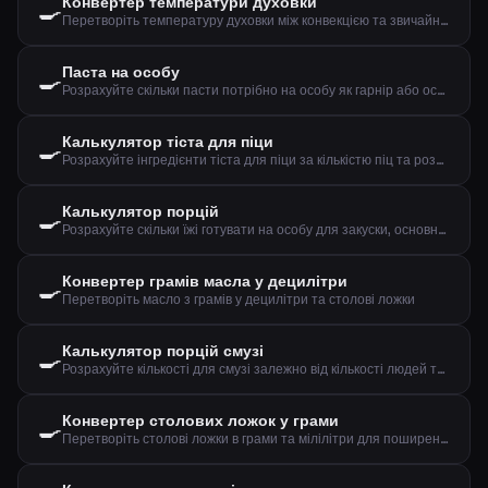
Конвертер температури духовки
🍳
Перетворіть температуру духовки між конвекцією та звичайним режимом, плюс газова позначка
Паста на особу
🍳
Розрахуйте скільки пасти потрібно на особу як гарнір або основну страву
Калькулятор тіста для піци
🍳
Розрахуйте інгредієнти тіста для піци за кількістю піц та розміром
Калькулятор порцій
🍳
Розрахуйте скільки їжі готувати на особу для закуски, основної страви чи десерту
Конвертер грамів масла у децилітри
🍳
Перетворіть масло з грамів у децилітри та столові ложки
Калькулятор порцій смузі
🍳
Розрахуйте кількості для смузі залежно від кількості людей та бажаного розміру
Конвертер столових ложок у грами
🍳
Перетворіть столові ложки в грами та мілілітри для поширених інгредієнтів