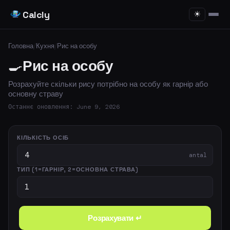
Calcly
☀
Головна
/
Кухня
/
Рис на особу
🍳
Рис на особу
Розрахуйте скільки рису потрібно на особу як гарнір або
основну страву
Останнє оновлення: June 9, 2026
КІЛЬКІСТЬ ОСІБ
antal
ТИП (1=ГАРНІР, 2=ОСНОВНА СТРАВА)
Розрахувати ↵