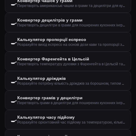
Конвертер чашок у грами
🍳
Перетворіть американські чашки в грами та децилітри для кухонних інгредієнтів
Конвертер децилітрів у грами
🍳
Перетворіть децилітри в грами для поширених кухонних інгредієнтів
Калькулятор пропорції еспресо
🍳
Розрахуйте вихід еспресо на основі дози кави та пропорції заварювання
Конвертер Фаренгейта в Цельсій
🍳
Перетворіть температуру духовки з Фаренгейта в Цельсій та конвекцію
Калькулятор дріжджів
🍳
Розрахуйте потрібну кількість дріжджів за борошном, типом дріжджів та часом підйому
Конвертер грамів у децилітри
🍳
Перетворіть грами в децилітри для поширених кухонних інгредієнтів
Калькулятор часу підйому
🍳
Розрахуйте орієнтовний час підйому за температурою, кількістю дріжджів та борошна