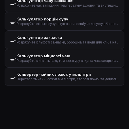
Калькулятор часу запікання
🍳
Розрахуйте час запікання, температуру духовки та внутрішню температуру м'яса
Калькулятор порцій супу
🍳
Розрахуйте скільки супу готувати на особу як закуску або основну страву
Калькулятор закваски
🍳
Розрахуйте кількості закваски, борошна та води для хліба на заквасці
Калькулятор міцності чаю
🍳
Розрахуйте кількість чаю, температуру води та час заварювання за типом та кількістю чашок
Конвертер чайних ложок у мілілітри
🍳
Перетворіть чайні ложки в мілілітри, столові ложки та децилітри