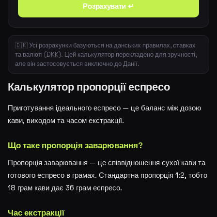
Розрахувати ↵
🇩🇰 Усі розрахунки базуються на данських правилах, ставках
та валюті (DKK). Цей калькулятор перекладено для зручності,
але він застосовується виключно до Данії.
Калькулятор пропорції еспресо
Приготування ідеального еспресо — це баланс між дозою
кави, виходом та часом екстракції.
Що таке пропорція заварювання?
Пропорція заварювання — це співвідношення сухої кави та
готового еспресо в грамах. Стандартна пропорція 1:2, тобто
18 грам кави дає 36 грам еспресо.
Час екстракції