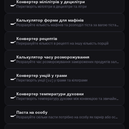
Конвертер мілілітрів у децилітри
🍳
Перетворіть мілілітри в децилітри та літри
Калькулятор форми для мафінів
🍳
Розрахуйте кількість мафінів та розподіл тіста за вагою тіста та розміром
Конвертер рецептів
🍳
Перерахуйте кількості в рецепті на іншу кількість порцій
Калькулятор часу розморожування
🍳
Розрахуйте час розморожування заморожених продуктів залежно від ваги, типу та методу
Конвертер унцій у грами
🍳
Перетворіть унції (oz) у грами та кілограми
Конвертер температури духовки
🍳
Перетворіть температуру духовки між конвекцією та звичайним режимом, плюс газова позначка
Паста на особу
🍳
Розрахуйте скільки пасти потрібно на особу як гарнір або основну страву