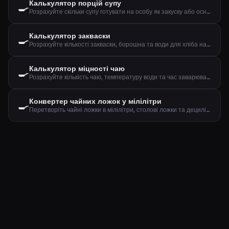
Калькулятор порцій супу
🍳
Розрахуйте скільки супу готувати на особу як закуску або основну страву
Калькулятор закваски
🍳
Розрахуйте кількості закваски, борошна та води для хліба на заквасці
Калькулятор міцності чаю
🍳
Розрахуйте кількість чаю, температуру води та час заварювання за типом та кількістю чашок
Конвертер чайних ложок у мілілітри
🍳
Перетворіть чайні ложки в мілілітри, столові ложки та децилітри