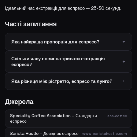
Ідеальний час екстракції для еспресо — 25-30 секунд.
Часті запитання
Яка найкраща пропорція для еспресо?
Скільки часу повинна тривати екстракція
еспресо?
Яка різниця між рістретто, еспресо та лунго?
Джерела
Speciality Coffee Association – Стандарти
sca.coffee
еспресо
Barista Hustle – Довідник еспресо
www.baristahustle.com