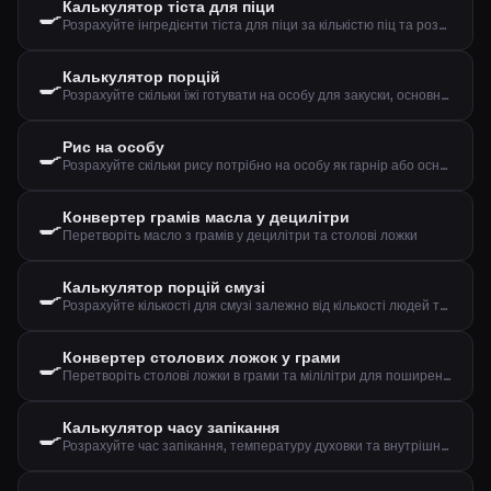
Калькулятор тіста для піци
🍳
Розрахуйте інгредієнти тіста для піци за кількістю піц та розміром
Калькулятор порцій
🍳
Розрахуйте скільки їжі готувати на особу для закуски, основної страви чи десерту
Рис на особу
🍳
Розрахуйте скільки рису потрібно на особу як гарнір або основну страву
Конвертер грамів масла у децилітри
🍳
Перетворіть масло з грамів у децилітри та столові ложки
Калькулятор порцій смузі
🍳
Розрахуйте кількості для смузі залежно від кількості людей та бажаного розміру
Конвертер столових ложок у грами
🍳
Перетворіть столові ложки в грами та мілілітри для поширених інгредієнтів
Калькулятор часу запікання
🍳
Розрахуйте час запікання, температуру духовки та внутрішню температуру м'яса