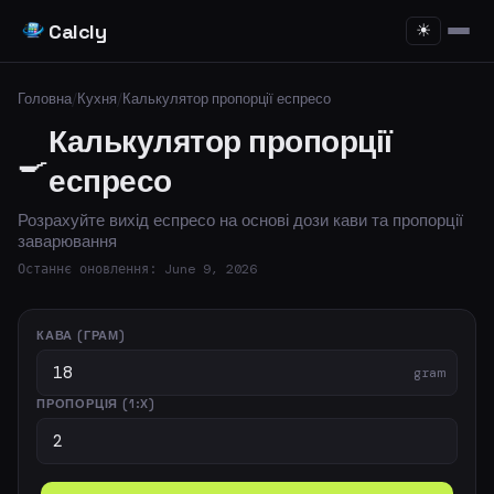
Calcly
☀
Головна
/
Кухня
/
Калькулятор пропорції еспресо
Калькулятор пропорції
🍳
еспресо
Розрахуйте вихід еспресо на основі дози кави та пропорції
заварювання
Останнє оновлення: June 9, 2026
КАВА (ГРАМ)
gram
ПРОПОРЦІЯ (1:X)