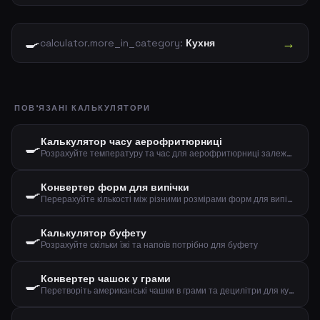
🍳
→
calculator.more_in_category:
Кухня
ПОВ'ЯЗАНІ КАЛЬКУЛЯТОРИ
Калькулятор часу аерофритюрниці
🍳
Розрахуйте температуру та час для аерофритюрниці залежно від типу їжі та кількості
Конвертер форм для випічки
🍳
Перерахуйте кількості між різними розмірами форм для випічки за діаметром
Калькулятор буфету
🍳
Розрахуйте скільки їжі та напоїв потрібно для буфету
Конвертер чашок у грами
🍳
Перетворіть американські чашки в грами та децилітри для кухонних інгредієнтів