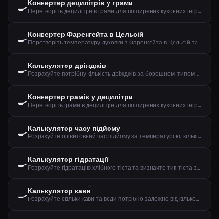
Конвертер децилітрів у грами
🍳
Перетворіть децилітри в грами для поширених кухонних інгредієнтів
Конвертер Фаренгейта в Цельсій
🍳
Перетворіть температуру духовки з Фаренгейта в Цельсій та конвекцію
Калькулятор дріжджів
🍳
Розрахуйте потрібну кількість дріжджів за борошном, типом дріжджів та часом підйому
Конвертер грамів у децилітри
🍳
Перетворіть грами в децилітри для поширених кухонних інгредієнтів
Калькулятор часу підйому
🍳
Розрахуйте орієнтовний час підйому за температурою, кількістю дріжджів та борошна
Калькулятор гідратації
🍳
Розрахуйте гідратацію хлібного тіста та визначте тип тіста за борошном та водою
Калькулятор кави
🍳
Розрахуйте скільки кави та води потрібно залежно від кількості чашок та міцності