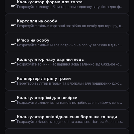
Калькулятор форми для торта
🍳
Розрахуйте площу, об'єм та рекомендовану вагу тіста для форми
Картопля на особу
🍳
Розрахуйте скільки картоплі потрібно на особу для гарніру, пюре чи печеної картоплі
М'ясо на особу
🍳
Розрахуйте скільки м'яса потрібно на особу залежно від типу м'яса та способу приготування
Калькулятор часу варіння яєць
🍳
Розрахуйте точний час варіння яєць залежно від бажаної консистенції, розміру та початкової температури
Конвертер літрів у грами
🍳
Перетворіть літри в грами та кілограми для поширених кухонних інгредієнтів
Калькулятор їжі для вечірки
🍳
Розрахуйте скільки їжі та напоїв потрібно для прийому, вечері або обіду
Калькулятор співвідношення борошна та води
🍳
Розрахуйте кількість води, солі та загальне тісто за борошном та бажаною гідратацією