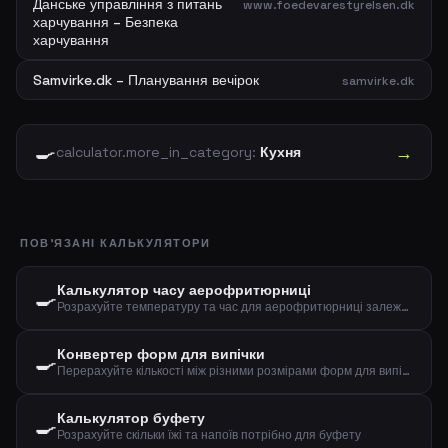
Данське управління з питань
www.foedevarestyrelsen.dk
харчування – Безпека
харчування
Samvirke.dk – Планування вечірок
samvirke.dk
🍳
→
calculator.more_in_category:
Кухня
ПОВ'ЯЗАНІ КАЛЬКУЛЯТОРИ
Калькулятор часу аерофритюрниці
🍳
Розрахуйте температуру та час для аерофритюрниці залежно від типу їжі та кількості
Конвертер форм для випічки
🍳
Перерахуйте кількості між різними розмірами форм для випічки за діаметром
Калькулятор буфету
🍳
Розрахуйте скільки їжі та напоїв потрібно для буфету