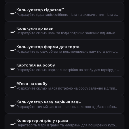
Калькулятор гідратації
🍳
Розрахуйте гідратацію хлібного тіста та визначте тип тіста за борошном та водою
Калькулятор кави
🍳
Розрахуйте скільки кави та води потрібно залежно від кількості чашок та міцності
Калькулятор форми для торта
🍳
Розрахуйте площу, об'єм та рекомендовану вагу тіста для форми
Картопля на особу
🍳
Розрахуйте скільки картоплі потрібно на особу для гарніру, пюре чи печеної картоплі
М'ясо на особу
🍳
Розрахуйте скільки м'яса потрібно на особу залежно від типу м'яса та способу приготування
Калькулятор часу варіння яєць
🍳
Розрахуйте точний час варіння яєць залежно від бажаної консистенції, розміру та початкової температури
Конвертер літрів у грами
🍳
Перетворіть літри в грами та кілограми для поширених кухонних інгредієнтів