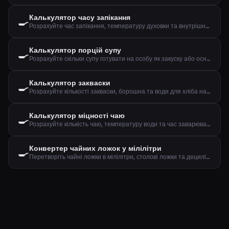
Калькулятор часу запікання
🍳
Розрахуйте час запікання, температуру духовки та внутрішню температуру м'яса
Калькулятор порцій супу
🍳
Розрахуйте скільки супу готувати на особу як закуску або основну страву
Калькулятор закваски
🍳
Розрахуйте кількості закваски, борошна та води для хліба на заквасці
Калькулятор міцності чаю
🍳
Розрахуйте кількість чаю, температуру води та час заварювання за типом та кількістю чашок
Конвертер чайних ложок у мілілітри
🍳
Перетворіть чайні ложки в мілілітри, столові ложки та децилітри