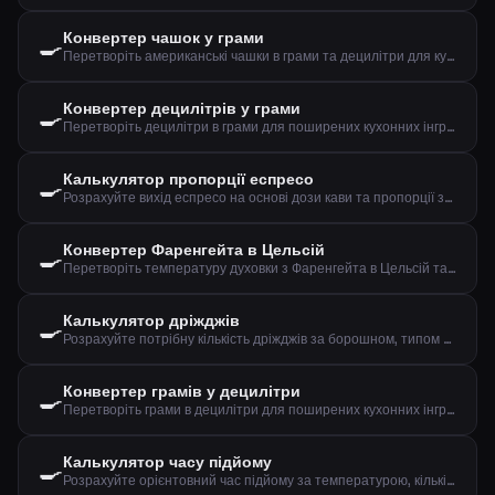
Конвертер чашок у грами
🍳
Перетворіть американські чашки в грами та децилітри для кухонних інгредієнтів
Конвертер децилітрів у грами
🍳
Перетворіть децилітри в грами для поширених кухонних інгредієнтів
Калькулятор пропорції еспресо
🍳
Розрахуйте вихід еспресо на основі дози кави та пропорції заварювання
Конвертер Фаренгейта в Цельсій
🍳
Перетворіть температуру духовки з Фаренгейта в Цельсій та конвекцію
Калькулятор дріжджів
🍳
Розрахуйте потрібну кількість дріжджів за борошном, типом дріжджів та часом підйому
Конвертер грамів у децилітри
🍳
Перетворіть грами в децилітри для поширених кухонних інгредієнтів
Калькулятор часу підйому
🍳
Розрахуйте орієнтовний час підйому за температурою, кількістю дріжджів та борошна