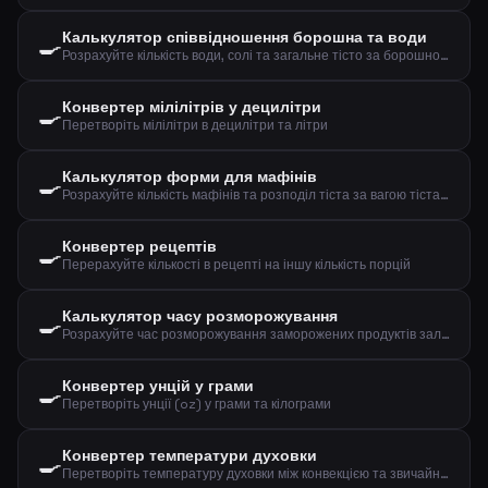
Калькулятор співвідношення борошна та води
🍳
Розрахуйте кількість води, солі та загальне тісто за борошном та бажаною гідратацією
Конвертер мілілітрів у децилітри
🍳
Перетворіть мілілітри в децилітри та літри
Калькулятор форми для мафінів
🍳
Розрахуйте кількість мафінів та розподіл тіста за вагою тіста та розміром
Конвертер рецептів
🍳
Перерахуйте кількості в рецепті на іншу кількість порцій
Калькулятор часу розморожування
🍳
Розрахуйте час розморожування заморожених продуктів залежно від ваги, типу та методу
Конвертер унцій у грами
🍳
Перетворіть унції (oz) у грами та кілограми
Конвертер температури духовки
🍳
Перетворіть температуру духовки між конвекцією та звичайним режимом, плюс газова позначка