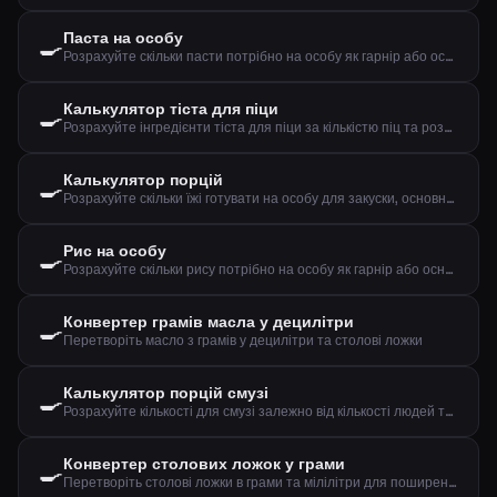
Паста на особу
🍳
Розрахуйте скільки пасти потрібно на особу як гарнір або основну страву
Калькулятор тіста для піци
🍳
Розрахуйте інгредієнти тіста для піци за кількістю піц та розміром
Калькулятор порцій
🍳
Розрахуйте скільки їжі готувати на особу для закуски, основної страви чи десерту
Рис на особу
🍳
Розрахуйте скільки рису потрібно на особу як гарнір або основну страву
Конвертер грамів масла у децилітри
🍳
Перетворіть масло з грамів у децилітри та столові ложки
Калькулятор порцій смузі
🍳
Розрахуйте кількості для смузі залежно від кількості людей та бажаного розміру
Конвертер столових ложок у грами
🍳
Перетворіть столові ложки в грами та мілілітри для поширених інгредієнтів