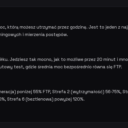
oc, którą możesz utrzymać przez godzinę. Jest to jeden z na
eningowych i mierzenia postępów.
ku. Jedziesz tak mocno, jak to możliwe przez 20 minut i mno
utowy test, gdzie średnia moc bezpośrednio równa się FTP.
neracja) poniżej 55% FTP, Strefa 2 (wytrzymałość) 56-75%, S
20%, Strefa 6 (beztlenowa) powyżej 120%.