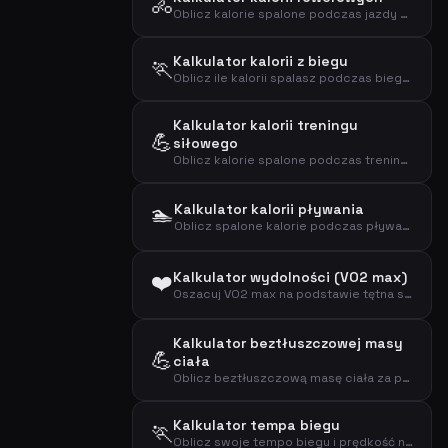
🚴
Oblicz kalorie spalone podczas jazdy na rowerze na podstawie wagi, czasu i prędkości
Kalkulator kalorii z biegu
🏃
Oblicz ile kalorii spalasz podczas biegu na podstawie wagi i dystansu
Kalkulator kalorii treningu
💪
siłowego
Oblicz kalorie spalone podczas treningu siłowego na podstawie wagi, czasu i intensywności
🏊
Kalkulator kalorii pływania
Oblicz spalone kalorie podczas pływania na podstawie wagi, czasu i intensywności
❤️
Kalkulator wydolności (VO2 max)
Oszacuj VO2 max na podstawie tętna spoczynkowego, wieku i płci za pomocą wzoru Utha
Kalkulator beztłuszczowej masy
💪
ciała
Oblicz beztłuszczową masę ciała za pomocą wzoru Boera na podstawie płci, wagi i wzrostu
Kalkulator tempa biegu
🏃
Oblicz swoje tempo biegu i prędkość na podstawie dystansu i czasu