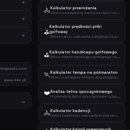
Kalkulator przełożenia
🚴
Oblicz przełożenie, metry na obrót i prędkość przy danej kadencji
Kalkulator prędkości piłki
⛳
golfowej
Oblicz carry i całkowitą odległość na podstawie prędkości piłki
Kalkulator handicapu golfowego
⛳
Oblicz indeks handicapu golfowego na podstawie ostatnich wyników, par, slope i ratingu
iningpeaks.com
Kalkulator tempa na półmaraton
🏃
Oblicz wymagane tempo, aby osiągnąć cel na półmaratonie (21,0975 km)
www.444.dk
❤️
Analiza tętna spoczynkowego
Przeanalizuj tętno spoczynkowe i uzyskaj ocenę kondycji na podstawie wieku i płci
→
Kalkulator kadencji
🚴
Oblicz kadencję i całkowitą liczbę obrotów pedałów podczas jazdy na rowerze
Kalkulator kalorii rowerowych