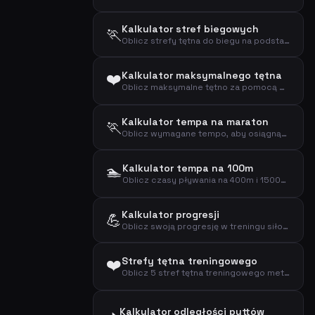
Kalkulator stref biegowych
🏃
Oblicz strefy tętna do biegu na podstawie wieku i tętna spoczynkowego (wzór Karvonena)
❤️
Kalkulator maksymalnego tętna
Oblicz maksymalne tętno za pomocą wzorów Tanaki i Foxa na podstawie wieku
Kalkulator tempa na maraton
🏃
Oblicz wymagane tempo, aby osiągnąć cel na maratonie (42,195 km)
🏊
Kalkulator tempa na 100m
Oblicz czasy pływania na 400m i 1500m na podstawie tempa na 100m
Kalkulator progresji
💪
Oblicz swoją progresję w treningu siłowym w czasie
❤️
Strefy tętna treningowego
Oblicz 5 stref tętna treningowego metodą Karvonena na podstawie wieku i tętna spoczynkowego
Kalkulator odległości puttów