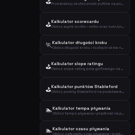
⛳
Przeanalizuj skuteczność puttów na podstawie odległości, liczby i trafień
Kalkulator scorecardu
⛳
Oblicz wynik brutto i netto oraz over/under par dla rundy golfa
Kalkulator długości kroku
🏃
Oblicz długość kroku i liczbę kroków na kilometr na podstawie wzrostu i płci
Kalkulator slope ratingu
⛳
Oblicz slope rating pola golfowego na podstawie scratch i bogey ratingu
Kalkulator punktów Stableford
⛳
Oblicz punkty Stableford na podstawie wyniku, par i handicapu
🏊
Kalkulator tempa pływania
Oblicz tempo pływania i prędkość na podstawie dystansu i czasu
🏊
Kalkulator czasu pływania
Oblicz całkowity czas pływania i prędkość na podstawie dystansu i tempa na 100m