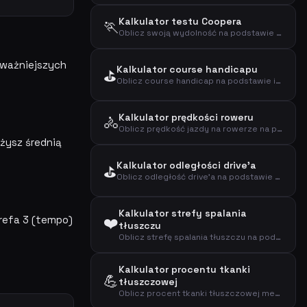
Kalkulator testu Coopera
🏃
Oblicz swoją wydolność na podstawie testu Coopera (12-minutowy test biegu)
jważniejszych
Kalkulator course handicapu
⛳
Oblicz course handicap na podstawie indeksu handicapu, slope i course ratingu
Kalkulator prędkości roweru
🚴
Oblicz prędkość jazdy na rowerze na podstawie dystansu i czasu
żysz średnią
Kalkulator odległości drive'a
⛳
Oblicz odległość drive'a na podstawie prędkości kija i smash factor
Kalkulator strefy spalania
trefa 3 (tempo)
❤️
tłuszczu
Oblicz strefę spalania tłuszczu na podstawie wieku i tętna spoczynkowego metodą Karvonena
Kalkulator procentu tkanki
💪
tłuszczowej
Oblicz procent tkanki tłuszczowej metodą US Navy na podstawie obwodu talii, szyi i wzrostu