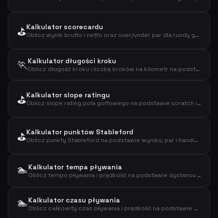
Kalkulator scorecardu
⛳
Oblicz wynik brutto i netto oraz over/under par dla rundy golfa
Kalkulator długości kroku
🏃
Oblicz długość kroku i liczbę kroków na kilometr na podstawie wzrostu i płci
Kalkulator slope ratingu
⛳
Oblicz slope rating pola golfowego na podstawie scratch i bogey ratingu
Kalkulator punktów Stableford
⛳
Oblicz punkty Stableford na podstawie wyniku, par i handicapu
🏊
Kalkulator tempa pływania
Oblicz tempo pływania i prędkość na podstawie dystansu i czasu
🏊
Kalkulator czasu pływania
Oblicz całkowity czas pływania i prędkość na podstawie dystansu i tempa na 100m