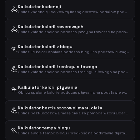
Kalkulator kadencji
🚴
Oblicz kadencję i całkowitą liczbę obrotów pedałów podczas jazdy na rowerze
Kalkulator kalorii rowerowych
🚴
Oblicz kalorie spalone podczas jazdy na rowerze na podstawie wagi, czasu i prędkości
Kalkulator kalorii z biegu
🏃
Oblicz ile kalorii spalasz podczas biegu na podstawie wagi i dystansu
Kalkulator kalorii treningu siłowego
💪
Oblicz kalorie spalone podczas treningu siłowego na podstawie wagi, czasu i intensywności
🏊
Kalkulator kalorii pływania
Oblicz spalone kalorie podczas pływania na podstawie wagi, czasu i intensywności
Kalkulator beztłuszczowej masy ciała
💪
Oblicz beztłuszczową masę ciała za pomocą wzoru Boera na podstawie płci, wagi i wzrostu
Kalkulator tempa biegu
🏃
Oblicz swoje tempo biegu i prędkość na podstawie dystansu i czasu