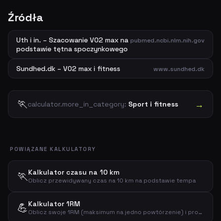
Źródła
Uth i in. – Szacowanie VO2 max na
pubmed.ncbi.nlm.nih.gov
podstawie tętna spoczynkowego
Sundhed.dk – VO2 max i fitness
www.sundhed.dk
🏃
→
calculator.more_in_category:
Sport i fitness
POWIĄZANE KALKULATORY
Kalkulator czasu na 10 km
🏃
Oblicz przewidywany czas na 10 km na podstawie tempa
Kalkulator 1RM
💪
Oblicz swoje 1RM (maksimum na jedno powtórzenie) i procenty treningowe na podstawie ciężaru i powtórzeń