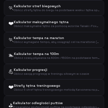
Kalkulator stref biegowych
🏃
Oblicz strefy tętna do biegu na podstawie wieku i tętna spoczynkowego (wzór Karvonena)
❤️
Kalkulator maksymalnego tętna
Oblicz maksymalne tętno za pomocą wzorów Tanaki i Foxa na podstawie wieku
Kalkulator tempa na maraton
🏃
Oblicz wymagane tempo, aby osiągnąć cel na maratonie (42,195 km)
🏊
Kalkulator tempa na 100m
Oblicz czasy pływania na 400m i 1500m na podstawie tempa na 100m
Kalkulator progresji
💪
Oblicz swoją progresję w treningu siłowym w czasie
❤️
Strefy tętna treningowego
Oblicz 5 stref tętna treningowego metodą Karvonena na podstawie wieku i tętna spoczynkowego
Kalkulator odległości puttów
⛳
Przeanalizuj skuteczność puttów na podstawie odległości, liczby i trafień