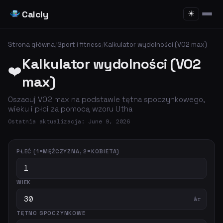
Calcly
☀
Strona główna
/
Sport i fitness
/
Kalkulator wydolności (VO2 max)
Kalkulator wydolności (VO2
❤️
max)
Oszacuj VO2 max na podstawie tętna spoczynkowego,
wieku i płci za pomocą wzoru Utha
Ostatnia aktualizacja: June 9, 2026
PŁEĆ (1=MĘŻCZYZNA, 2=KOBIETA)
WIEK
år
TĘTNO SPOCZYNKOWE