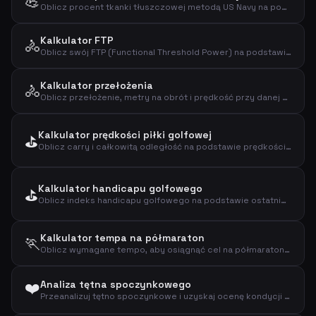
💪
Oblicz procent tkanki tłuszczowej metodą US Navy na podstawie obwodu talii, szyi i wzrostu
Kalkulator FTP
🚴
Oblicz swój FTP (Functional Threshold Power) na podstawie testu czasowego
Kalkulator przełożenia
🚴
Oblicz przełożenie, metry na obrót i prędkość przy danej kadencji
Kalkulator prędkości piłki golfowej
⛳
Oblicz carry i całkowitą odległość na podstawie prędkości piłki
Kalkulator handicapu golfowego
⛳
Oblicz indeks handicapu golfowego na podstawie ostatnich wyników, par, slope i ratingu
Kalkulator tempa na półmaraton
🏃
Oblicz wymagane tempo, aby osiągnąć cel na półmaratonie (21,0975 km)
❤️
Analiza tętna spoczynkowego
Przeanalizuj tętno spoczynkowe i uzyskaj ocenę kondycji na podstawie wieku i płci