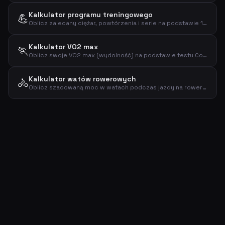
Kalkulator programu treningowego
💪
Oblicz zalecany ciężar, powtórzenia i serie na podstawie 1RM i celu treningowego
Kalkulator VO2 max
🏃
Oblicz swoje VO2 max (wydolność) na podstawie testu Coopera
Kalkulator watów rowerowych
🚴
Oblicz szacowaną moc w watach podczas jazdy na rowerze na podstawie wagi, prędkości i nachylenia