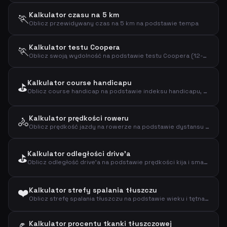
Kalkulator czasu na 5 km
🏃
Oblicz przewidywany czas na 5 km na podstawie tempa
Kalkulator testu Coopera
🏃
Oblicz swoją wydolność na podstawie testu Coopera (12-minutowy test biegu)
Kalkulator course handicapu
⛳
Oblicz course handicap na podstawie indeksu handicapu, slope i course ratingu
Kalkulator prędkości roweru
🚴
Oblicz prędkość jazdy na rowerze na podstawie dystansu i czasu
Kalkulator odległości drive'a
⛳
Oblicz odległość drive'a na podstawie prędkości kija i smash factor
❤️
Kalkulator strefy spalania tłuszczu
Oblicz strefę spalania tłuszczu na podstawie wieku i tętna spoczynkowego metodą Karvonena
Kalkulator procentu tkanki tłuszczowej