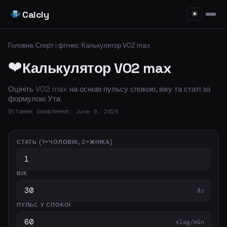
Calcly
☀
Головна
/
Спорт і фітнес
/
Калькулятор VO2 max
❤️
Калькулятор VO2 max
Оцініть VO2 max на основі пульсу спокою, віку та статі за
формулою Ута
Останнє оновлення: June 9, 2026
СТАТЬ (1=ЧОЛОВІК, 2=ЖІНКА)
ВІК
år
ПУЛЬС У СПОКОЇ
slag/min