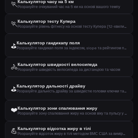
Калькулятор часу на 5 км
🏃
Розрахуйте очікуваний час на 5 км на основі вашого темпу
Калькулятор тесту Купера
🏃
Розрахуйте рівень фітнесу на основі тесту Купера (12-хвилинний біговий тест)
Калькулятор гандикапу поля
⛳
Розрахуйте гандикап поля за індексом, slope та рейтингом поля
Калькулятор швидкості велосипеда
🚴
Розрахуйте швидкість велосипеда за дистанцією та часом
Калькулятор дальності драйву
⛳
Розрахуйте дальність драйву за швидкістю головки ключки та smash factor
❤️
Калькулятор зони спалювання жиру
Розрахуйте зону спалювання жиру на основі віку та пульсу у спокої
Калькулятор відсотка жиру в тілі
💪
Розрахуйте відсоток жиру в тілі методом ВМС США за вимірами талії, шиї та зросту