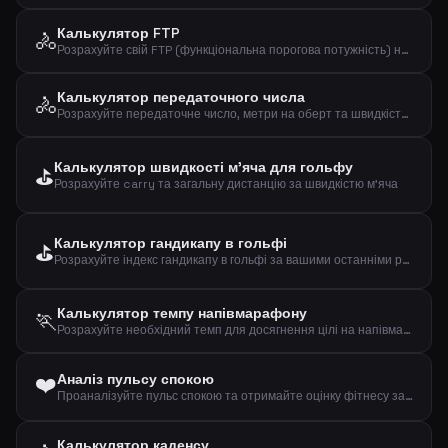
Калькулятор FTP
🚴
Розрахуйте свій FTP (функціональна порогова потужність) на основі тесту на час
Калькулятор передаточного числа
🚴
Розрахуйте передаточне число, метри на оберт та швидкість при заданому каденсі
Калькулятор швидкості м'яча для гольфу
⛳
Розрахуйте carry та загальну дистанцію за швидкістю м'яча
Калькулятор гандикапу в гольфі
⛳
Розрахуйте індекс гандикапу в гольфі за вашими останніми результатами
Калькулятор темпу напівмарафону
🏃
Розрахуйте необхідний темп для досягнення цілі на напівмарафоні (21,0975 км)
❤️
Аналіз пульсу спокою
Проаналізуйте пульс спокою та отримайте оцінку фітнесу за віком і статтю
Калькулятор каденсу