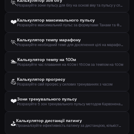
Калькулятор зон бігу
🏃
Розрахуйте зони пульсу для бігу на основі віку та пульсу у спокої (формула Карвонена)
❤️
Калькулятор максимального пульсу
Розрахуйте максимальний пульс за формулами Танаки та Фокса на основі вашого віку
Калькулятор темпу марафону
🏃
Розрахуйте необхідний темп для досягнення цілі на марафоні (42,195 км)
🏊
Калькулятор темпу на 100м
Розрахуйте час плавання на 400м і 1500м за темпом на 100м
Калькулятор прогресу
💪
Розрахуйте свій прогрес у силових тренуваннях з часом
❤️
Зони тренувального пульсу
Розрахуйте 5 зон тренувального пульсу методом Карвонена на основі віку та пульсу у спокої
Калькулятор дистанції патингу
⛳
Проаналізуйте ефективність патингу за дистанцією, кількістю та влучаннями