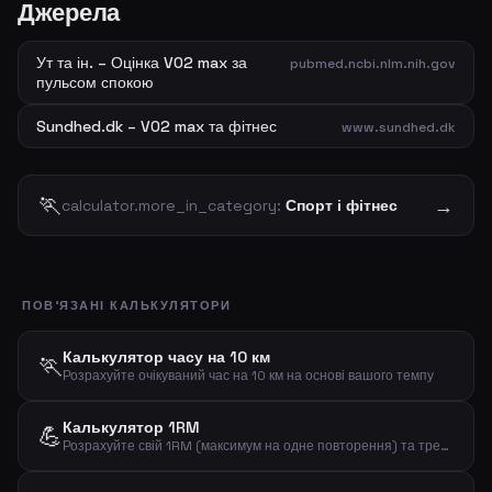
Джерела
Ут та ін. – Оцінка VO2 max за
pubmed.ncbi.nlm.nih.gov
пульсом спокою
Sundhed.dk – VO2 max та фітнес
www.sundhed.dk
🏃
→
calculator.more_in_category:
Спорт і фітнес
ПОВ'ЯЗАНІ КАЛЬКУЛЯТОРИ
Калькулятор часу на 10 км
🏃
Розрахуйте очікуваний час на 10 км на основі вашого темпу
Калькулятор 1RM
💪
Розрахуйте свій 1RM (максимум на одне повторення) та тренувальні відсотки за вагою та повтореннями