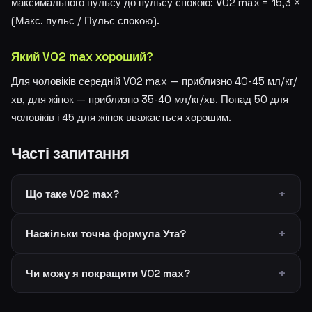
максимального пульсу до пульсу спокою: VO2 max = 15,3 ×
(Макс. пульс / Пульс спокою).
Який VO2 max хороший?
Для чоловіків середній VO2 max — приблизно 40-45 мл/кг/
хв, для жінок — приблизно 35-40 мл/кг/хв. Понад 50 для
чоловіків і 45 для жінок вважається хорошим.
Часті запитання
Що таке VO2 max?
Наскільки точна формула Ута?
Чи можу я покращити VO2 max?