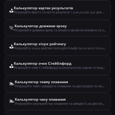
Калькулятор картки результатів
⛳
Розрахуйте брутто та нетто результат і over/under par для раунду гольфу
Калькулятор довжини кроку
🏃
Розрахуйте довжину кроку та кількість кроків на кілометр за зростом та статтю
Калькулятор slope рейтингу
⛳
Розрахуйте slope рейтинг поля для гольфу за scratch та bogey рейтингами
Калькулятор очок Стейблфорд
⛳
Розрахуйте очки Стейблфорд за результатом, паром та гандикапом
🏊
Калькулятор темпу плавання
Розрахуйте темп і швидкість плавання за дистанцією та часом
🏊
Калькулятор часу плавання
Розрахуйте загальний час плавання та швидкість за дистанцією та темпом на 100м