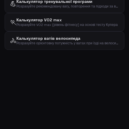
Калькулятор тренувальної програми
💪
Розрахуйте рекомендовану вагу, повторення та підходи за вашим 1RM та метою тренування
Калькулятор VO2 max
🏃
Розрахуйте VO2 max (рівень фітнесу) на основі тесту Купера
Калькулятор ватів велосипеда
🚴
Розрахуйте орієнтовну потужність у ватах при їзді на велосипеді за вагою, швидкістю та нахилом