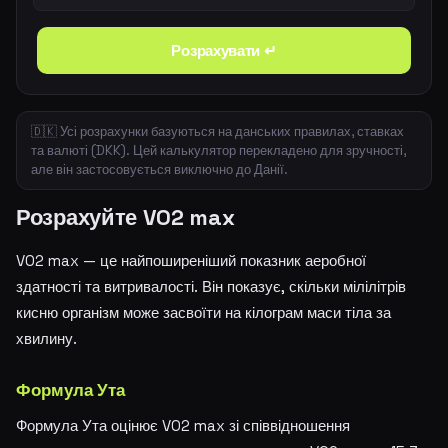
Розрахувати ↵
🇩🇰 Усі розрахунки базуються на данських правилах, ставках
та валюті (DKK). Цей калькулятор перекладено для зручності,
але він застосовується виключно до Данії.
Розрахуйте VO2 max
VO2 max — це найпоширеніший показник аеробної
здатності та витривалості. Він показує, скільки мілілітрів
кисню організм може засвоїти на кілограм маси тіла за
хвилину.
Формула Ута
Формула Ута оцінює VO2 max зі співвідношення